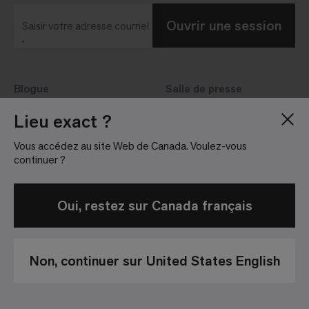
Ouvrir une session
Saisir votre adresse courriel
Blogue
Salle de presse
À propos de nous
Relations avec les
Lieu exact ?
investisseurs
Carrières
Vous accédez au site Web de Canada. Voulez-vous
Lignes directrices
Sites
continuer ?
Oui, restez sur Canada français
Non, continuer sur United States English
Politique de
Conditions
Avis de non-
confidentialité
Générales de
responsabilité
Vente