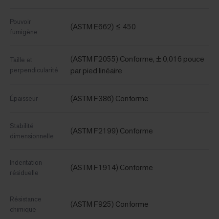
Pouvoir
(ASTM E662) ≤ 450
fumigène
(ASTM F2055) Conforme, ± 0,016 pouce
Taille et
perpendicularité
par pied linéaire
(ASTM F386) Conforme
Épaisseur
Stabilité
(ASTM F2199) Conforme
dimensionnelle
Indentation
(ASTM F1914) Conforme
résiduelle
Résistance
(ASTM F925) Conforme
chimique