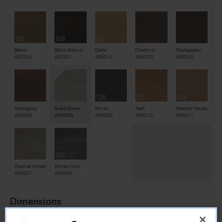
QS
QS
QS
Beech
Black Walnut
Cedar
Chestnut
Madagascar
A00204
A00201
A00212
A00203
A00202
QS
QS
QS
QS
Mahogany
Sand Dune
Storm
Teak
Washed Maple
A00209
A00208
A00205
A00210
A00211
QS
QS
Washed Wheat
Winter Grey
A00207
A00206
Dimensions