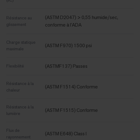
(IIC)
(ASTM D2047) > 0,55 humide/sec,
Résistance au
glissement
conforme à l’ADA
Charge statique
(ASTM F970) 1500 psi
maximale
(ASTMF137) Passes
Flexibilité
Résistance à la
(ASTM F1514) Conforme
chaleur
Résistance à la
(ASTM F1515) Conforme
lumière
Flux de
(ASTM E648) Class I
rayonnement