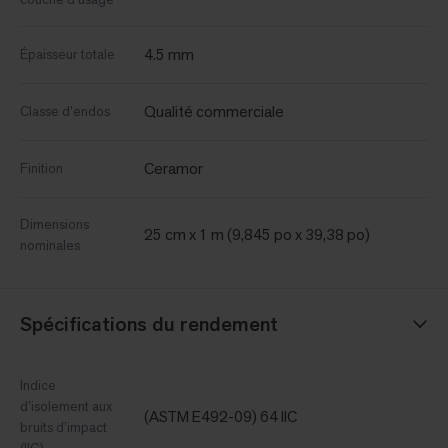
4.5 mm
Épaisseur totale
Qualité commerciale
Classe d’endos
Ceramor
Finition
Dimensions
25 cm x 1 m (9,845 po x 39,38 po)
nominales
Spécifications du rendement
Indice
d’isolement aux
(ASTM E492-09) 64 IIC
bruits d’impact