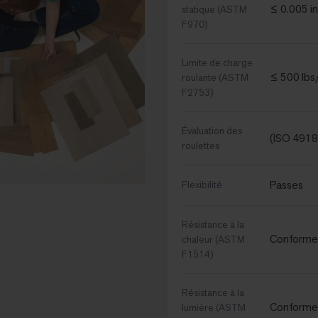
≤ 0.005 in
statique (ASTM
F970)
Limite de charge
≤ 500 lbs/s
roulante (ASTM
F2753)
Évaluation des
(ISO 4918
roulettes
Passes
Flexibilité
Résistance à la
Conforme
chaleur (ASTM
F1514)
Résistance à la
Conforme
lumière (ASTM