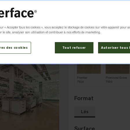
Couleur
Homestead 7
ur « Accepter tous les cookies », vous acceptez le stockage de cookies sur votre appareil pour a
r le site, analyser son utilisation et contribuer à nos efforts de marketing.
Lennox
Highland Hills
7501
7502
res des cookies
Tout refuser
Autoriser tous 
Frontier
Provincial Grove
7504
7505
Format
Lés
Surface