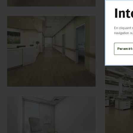
En cliquant s
navigation su
Paramèt