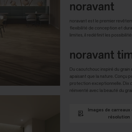
noravant
noravant est le premier revêtem
flexibilité de conception et du
limites, il redéfinit les possibi
noravant ti
Du caoutchouc inspiré du grain d
apaisant que la nature. Conçu p
protection exceptionnelle. Dix 
réinventé avec la beauté du grai
Images de carreaux 
résolution