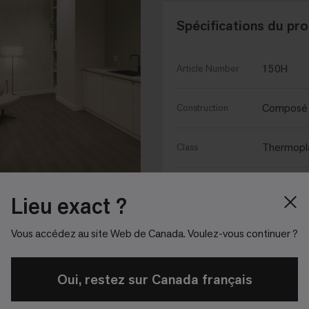
Spécifications du pro
150H
Article Number
Composé 
Construction
Thermopla
Class
Spécifications
Structure
Lieu exact ?
du produit
Vous accédez au site Web de Canada. Voulez-vous continuer ?
ShieldFo
Finition
Oui, restez sur Canada français
Lés
Format