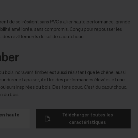
ent de sol résilient sans PVC à allier haute performance, grande
rabilité améliorée, sans compromis. Conçu pour repousser les
lités des revêtements de sol de caoutchouc.
mber
u bois. noravant timber est aussi résistant que le chêne, aussi
our durer et apaiser, il offre des performances élevées et une
couleurs inspirées du bois. Des tons doux. C'est du caoutchouc,
n du bois.
en haute
Télécharger toutes les
caractéristiques