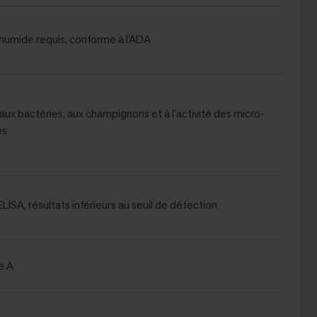
humide requis, conforme à l'ADA
aux bactéries, aux champignons et à l'activité des micro-
es
 ELISA, résultats inférieurs au seuil de détection
e A