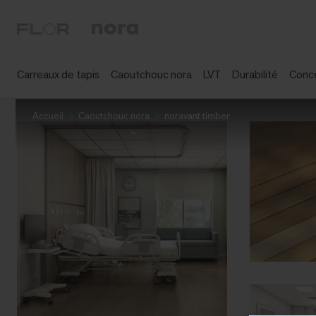
Carreaux de tapis
Caoutchouc nora
LVT
Durabilité
Conc
Accueil
Caoutchouc nora
noravant timber