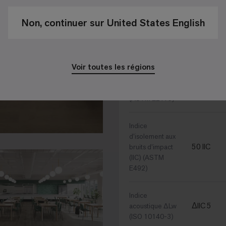
48 in x 49
Dimensions
Non, continuer sur United States English
Spécifications du re
Voir toutes les régions
Indice
ΔIIC 6
acoustique ∆IIC
(ASTM E2179)
Indice
d’isolement aux
50 IIC
bruits d’impact
(IIC) (ASTM
E492)
Indice
ΔIIC 5
acoustique ΔLw
(ISO 10140-3)