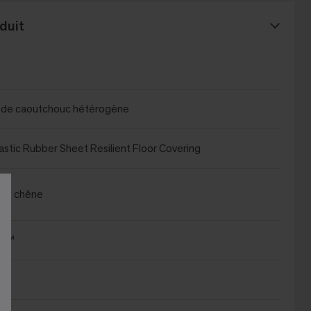
duit
de caoutchouc hétérogène
stic Rubber Sheet Resilient Floor Covering
 de chêne
rm™