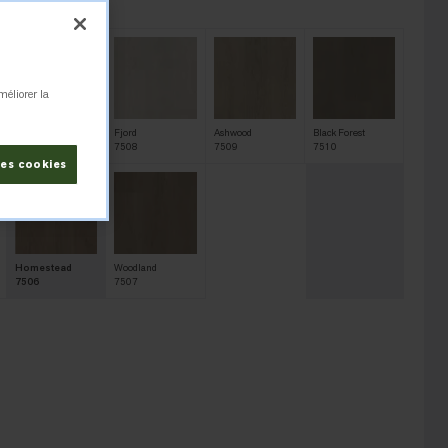
506
méliorer la
Redwood
Fjord
Ashwood
Black Forest
7503
7508
7509
7510
les cookies
Homestead
Woodland
7506
7507