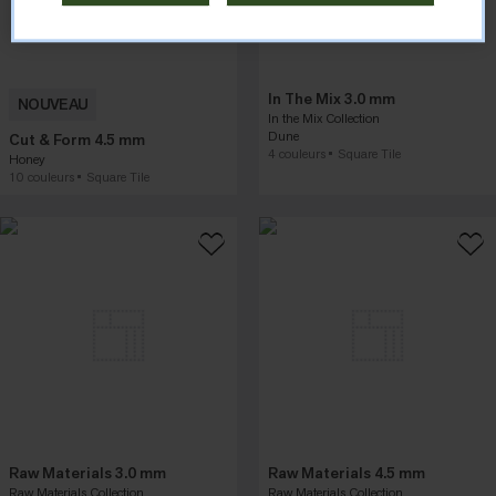
In The Mix 3.0 mm
NOUVEAU
In the Mix Collection
Dune
Cut & Form 4.5 mm
4 couleurs
Square Tile
Honey
10 couleurs
Square Tile
Raw Materials 3.0 mm
Raw Materials 4.5 mm
Raw Materials Collection
Raw Materials Collection