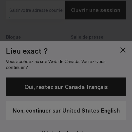
Ouvrir une session
Saisir votre adresse courriel
Blogue
Salle de presse
À propos de nous
Relations avec les
Lieu exact ?
investisseurs
Carrières
Vous accédez au site Web de Canada. Voulez-vous
Lignes directrices
Sites
continuer ?
Oui, restez sur Canada français
Non, continuer sur United States English
Politique de
Conditions
Avis de non-
confidentialité
Générales de
responsabilité
Vente