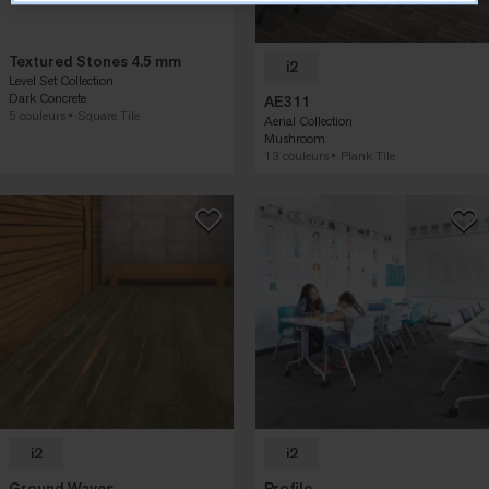
Textured Stones 4.5 mm
i2
Level Set Collection
Dark Concrete
AE311
5 couleurs
Square Tile
Aerial Collection
Mushroom
13 couleurs
Plank Tile
i2
i2
Ground Waves
Profile