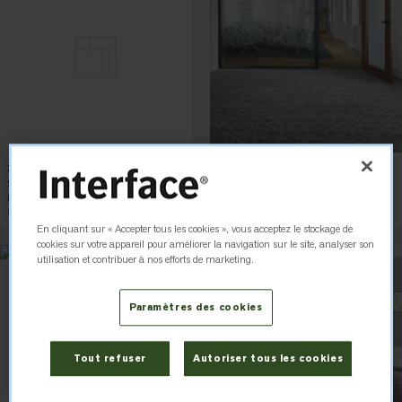
SR899
Glisten
Step Repeat Collection
Night Lights Collection
Dark Brown
Nickel
8 couleurs
Square Tile
4 couleurs
Plank Tile
En cliquant sur « Accepter tous les cookies », vous acceptez le stockage de
cookies sur votre appareil pour améliorer la navigation sur le site, analyser son
utilisation et contribuer à nos efforts de marketing.
Paramètres des cookies
Tout refuser
Autoriser tous les cookies