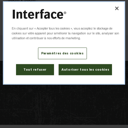
Warm Rock
105784
Commander un échantillon
En cliquant sur « Accepter tous les cookies », vous acceptez le stockage de
cookies sur votre appareil pour améliorer la navigation sur le site, analyser son
utilisation et contribuer à nos efforts de marketing.
Vérifier le stock
Paramètres des cookies
Tout refuser
Autoriser tous les cookies