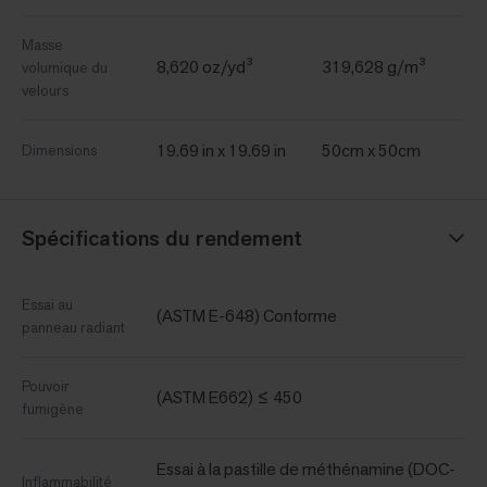
Masse
8,620 oz/yd³
319,628 g/m³
volumique du
velours
19.69 in x 19.69 in
50cm x 50cm
Dimensions
Spécifications du rendement
Essai au
(ASTM E-648) Conforme
panneau radiant
Pouvoir
(ASTM E662) ≤ 450
fumigène
Essai à la pastille de méthénamine (DOC-
Inflammabilité