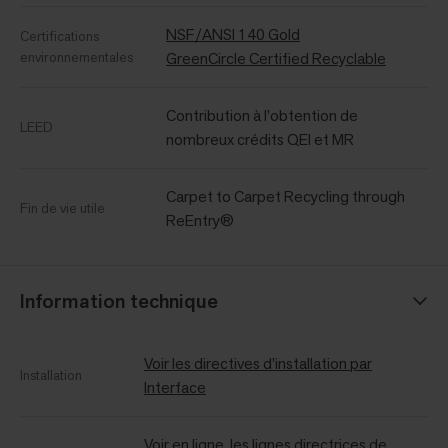
NSF/ANSI 140 Gold
Certifications
environnementales
GreenCircle Certified Recyclable
Contribution à l’obtention de
LEED
nombreux crédits QEI et MR
Carpet to Carpet Recycling through
Fin de vie utile
ReEntry®
Information technique
Voir les directives d'installation par
Installation
Interface
Voir en ligne, les lignes directrices de