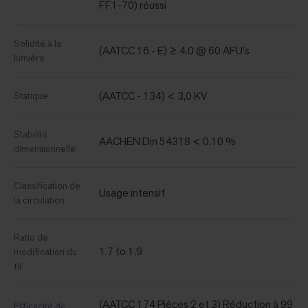
FF1-70) réussi
Solidité à la
(AATCC 16 - E) ≥ 4.0 @ 60 AFU's
lumière
(AATCC - 134) < 3,0 KV
Statique
Stabilité
AACHEN Din 54318 < 0.10 %
dimensionnelle
Classification de
Usage intensif
la circulation
Ratio de
1.7 to 1.9
modification du
fil
(AATCC 174 Pièces 2 et 3) Réduction à 99
Efficacité de