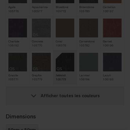
Agate
Aquamarine
Bluestone
Brownstone
Carnelian
105776
106577
105772
105780
106197
QS
Chariote
Concrete
Coral
Cornerstone
Garnet
106192
105770
106576
105782
106196
QS
QS
QS
Granite
Grayfox
Jetmist
Larimar
Lazuli
105771
105779
105773
106194
106193
Afficher toutes les couleurs
QS
Magma
Peridot
Quarry
Rare Earth
Silica
105778
106195
105775
105785
106198
Dimensions
50cm x 50cm