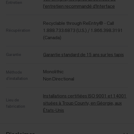
Entretien
l'entretien recommandé d'Interface
Recyclable through ReEntry® - Call
1.888.733.6873 (U.S.) / 1.866.398.3191
Récupération
(Canada)
Garantie standard de 15 ans sur les tapis
Garantie
Monolithic
Méthode
d’installation
Non Directional
Installations certifiées ISO 9001 et 14001
Lieu de
situées à Troup County, en Géorgie, aux
fabrication
États-Unis