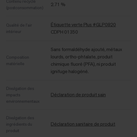
Contenu recyclé
2.71 %
(postconsommation)
Étiquette verte Plus #GLP0820
Qualité de l’air
intérieur
CDPH 01350
Sans formaldéhyde ajouté, métaux
lourds, ortho-phtalate, produit
Composition
matérielle
chimique fluoré (PFA), ni produit
ignifuge halogéné.
Divulgation des
Déclaration de produit sain
impacts
environnementaux
Divulgation des
Déclaration sanitaire de produit
ingrédients du
produit