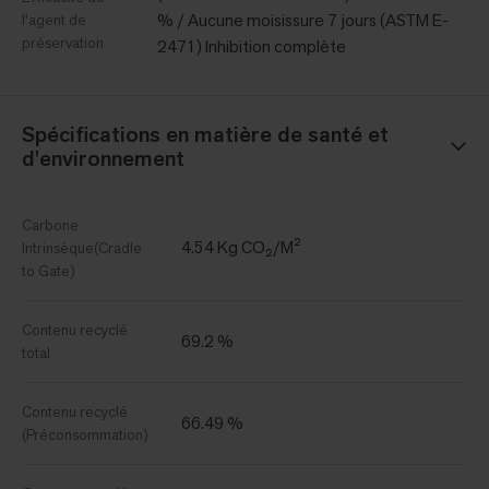
% / Aucune moisissure 7 jours (ASTM E-
l'agent de
préservation
2471) Inhibition complète
Spécifications en matière de santé et
d'environnement
Carbone
4.54 Kg CO₂/M²
Intrinsèque(Cradle
to Gate)
Contenu recyclé
69.2 %
total
Contenu recyclé
66.49 %
(Préconsommation)