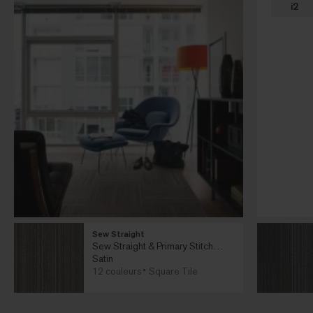
i2
Sew Straight
Sew Straight & Primary Stitch
Collection
Satin
12 couleurs
Square Tile