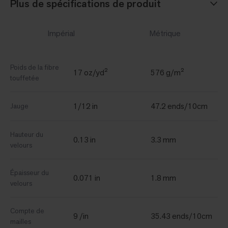
Plus de spécifications de produit
Impérial
Métrique
Poids de la fibre
17 oz/yd²
576 g/m²
touffetée
1/12 in
47.2 ends/10cm
Jauge
Hauteur du
0.13 in
3.3 mm
velours
Épaisseur du
0.071 in
1.8 mm
velours
Compte de
9 /in
35.43 ends/10cm
mailles