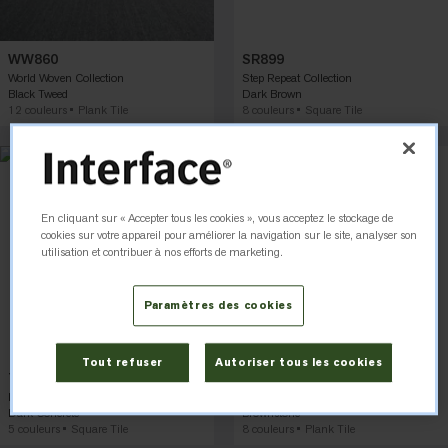
WW860
SR899
World Woven Collection
Step Repeat Collection
Black Tweed
Dark Brown
12 couleurs
Plank Tile
8 couleurs
Square Tile
En cliquant sur « Accepter tous les cookies », vous acceptez le stockage de
cookies sur votre appareil pour améliorer la navigation sur le site, analyser son
utilisation et contribuer à nos efforts de marketing.
Paramètres des cookies
Tout refuser
Autoriser tous les cookies
Textured Stones 4.5 mm
E615
Level Set Collection
Etched & Threaded Collection
Dark Concrete
Brownstone
5 couleurs
Square Tile
8 couleurs
Plank Tile