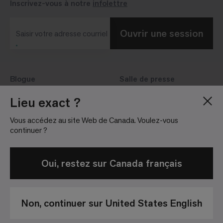
Inscrivez-vous à notre
infolettre
Ouvrir une session
Saisir votre adresse courriel
Blogue
Salle de presse
À propos de nous
Relations avec les
Lieu exact ?
investisseurs
Carrières
Vous accédez au site Web de Canada. Voulez-vous
Lignes directrices
Sites
continuer ?
Oui, restez sur Canada français
Non, continuer sur United States English
Politique de
Conditions
Avis de non-
confidentialité
Générales de
responsabilité