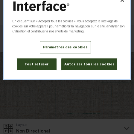
Commander un échantillon
En cliquant sur « Accepter tous les cookies », vous acceptez le stockage de
cookies sur votre appareil pour améliorer la navigation sur le site, analyser son
utilisation et contribuer à nos efforts de marketing.
Vérifier le stock
Paramètres des cookies
Tout refuser
Autoriser tous les cookies
Layout
Non Directional