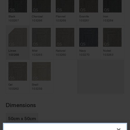
QS
QS
QS
QS
QS
Black
Charcoal
Flannel
Granite
Iron
103267
103266
103269
103261
103264
QS
QS
QS
QS
QS
Linen
Mist
Natural
Navy
Nickel
103268
103265
103260
103270
103263
QS
QS
Oat
Shell
103262
103259
Dimensions
50cm x 50cm