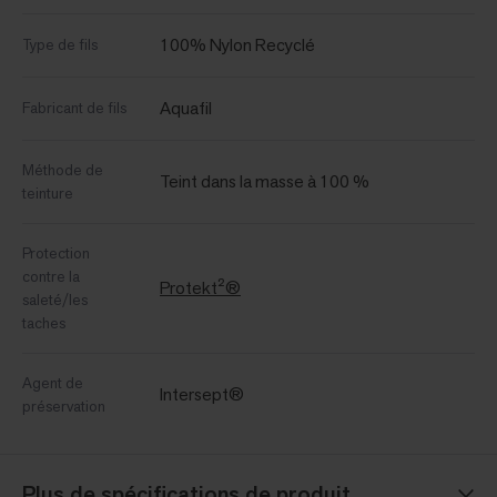
100% Nylon Recyclé
Type de fils
Aquafil
Fabricant de fils
Méthode de
Teint dans la masse à 100 %
teinture
Protection
contre la
Protekt²®
saleté/les
taches
Agent de
Intersept®
préservation
Plus de spécifications de produit