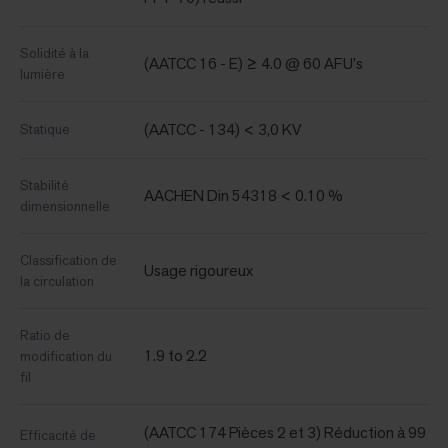
Solidité à la
(AATCC 16 - E) ≥ 4.0 @ 60 AFU's
lumière
(AATCC - 134) < 3,0 KV
Statique
Stabilité
AACHEN Din 54318 < 0.10 %
dimensionnelle
Classification de
Usage rigoureux
la circulation
Ratio de
1.9 to 2.2
modification du
fil
(AATCC 174 Pièces 2 et 3) Réduction à 99
Efficacité de