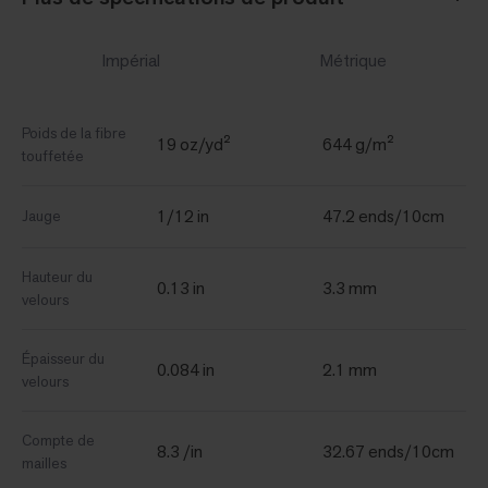
Impérial
Métrique
Poids de la fibre
19 oz/yd²
644 g/m²
touffetée
1/12 in
47.2 ends/10cm
Jauge
Hauteur du
0.13 in
3.3 mm
velours
Épaisseur du
0.084 in
2.1 mm
velours
Compte de
8.3 /in
32.67 ends/10cm
mailles