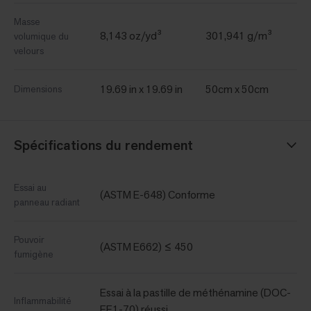
Masse
8,143 oz/yd³
301,941 g/m³
volumique du
velours
19.69 in x 19.69 in
50cm x 50cm
Dimensions
Spécifications du rendement
Essai au
(ASTM E-648) Conforme
panneau radiant
Pouvoir
(ASTM E662) ≤ 450
fumigène
Essai à la pastille de méthénamine (DOC-
Inflammabilité
FF1-70) réussi