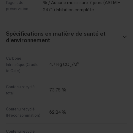
% / Aucune moisissure 7 jours (ASTM E-
l'agent de
préservation
2471) Inhibition complète
Spécifications en matière de santé et
d'environnement
Carbone
4.7 Kg CO₂/M²
Intrinsèque(Cradle
to Gate)
Contenu recyclé
73.75 %
total
Contenu recyclé
62.24 %
(Préconsommation)
Contenu recyclé