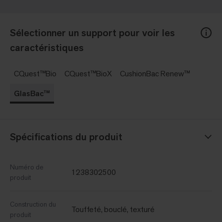
Sélectionner un support pour voir les
caractéristiques
CQuest™Bio
CQuest™BioX
CushionBac Renew™
GlasBac™
Spécifications du produit
Numéro de
1238302500
produit
Construction du
Touffeté, bouclé, texturé
produit