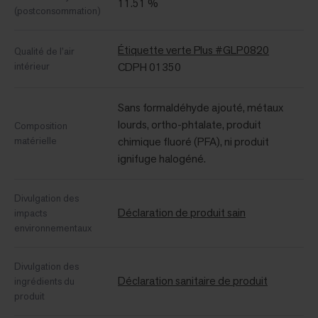
11.51 %
(postconsommation)
Étiquette verte Plus #GLP0820
Qualité de l’air
intérieur
CDPH 01350
Sans formaldéhyde ajouté, métaux
lourds, ortho-phtalate, produit
Composition
matérielle
chimique fluoré (PFA), ni produit
ignifuge halogéné.
Divulgation des
Déclaration de produit sain
impacts
environnementaux
Divulgation des
Déclaration sanitaire de produit
ingrédients du
produit