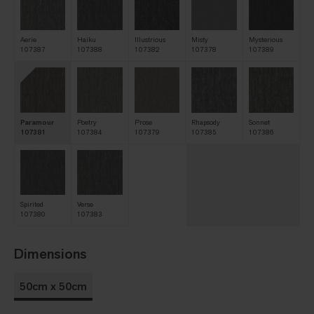
Aerie
Haiku
Illustrious
Misty
Mysterious
107387
107388
107382
107378
107389
Paramour
Poetry
Prose
Rhapsody
Sonnet
107381
107384
107379
107385
107386
Spirited
Verse
107380
107383
Dimensions
50cm x 50cm