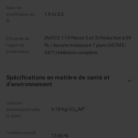
Ratio de
1.9 to 2.2
modification du
fil
(AATCC 174 Pièces 2 et 3) Réduction à 99
Efficacité de
% / Aucune moisissure 7 jours (ASTM E-
l'agent de
préservation
2471) Inhibition complète
Spécifications en matière de santé et
d'environnement
Carbone
4.78 Kg CO₂/M²
Intrinsèque(Cradle
to Gate)
Contenu recyclé
73.99 %