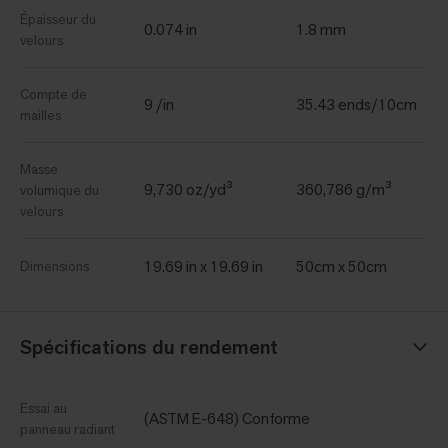
Épaisseur du
0.074 in
1.8 mm
velours
Compte de
9 /in
35.43 ends/10cm
mailles
Masse
9,730 oz/yd³
360,786 g/m³
volumique du
velours
19.69 in x 19.69 in
50cm x 50cm
Dimensions
Spécifications du rendement
Essai au
(ASTM E-648) Conforme
panneau radiant