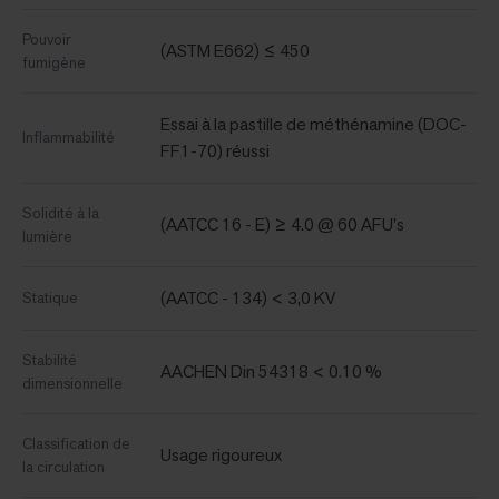
Pouvoir
(ASTM E662) ≤ 450
fumigène
Essai à la pastille de méthénamine (DOC-
Inflammabilité
FF1-70) réussi
Solidité à la
(AATCC 16 - E) ≥ 4.0 @ 60 AFU's
lumière
(AATCC - 134) < 3,0 KV
Statique
Stabilité
AACHEN Din 54318 < 0.10 %
dimensionnelle
Classification de
Usage rigoureux
la circulation