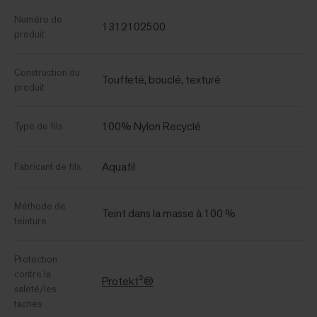
Numéro de
1312102500
produit
Construction du
Touffeté, bouclé, texturé
produit
100% Nylon Recyclé
Type de fils
Aquafil
Fabricant de fils
Méthode de
Teint dans la masse à 100 %
teinture
Protection
contre la
Protekt²®
saleté/les
taches