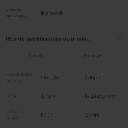
Agent de
Intersept®
préservation
Plus de spécifications de produit
Impérial
Métrique
Poids de la fibre
20 oz/yd²
678 g/m²
touffetée
1/12 in
47.2 ends/10cm
Jauge
Hauteur du
0.13 in
3.3 mm
velours