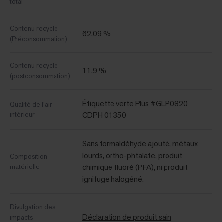
total
Contenu recyclé
62.09 %
(Préconsommation)
Contenu recyclé
11.9 %
(postconsommation)
Étiquette verte Plus #GLP0820
Qualité de l’air
intérieur
CDPH 01350
Sans formaldéhyde ajouté, métaux
lourds, ortho-phtalate, produit
Composition
matérielle
chimique fluoré (PFA), ni produit
ignifuge halogéné.
Divulgation des
Déclaration de produit sain
impacts