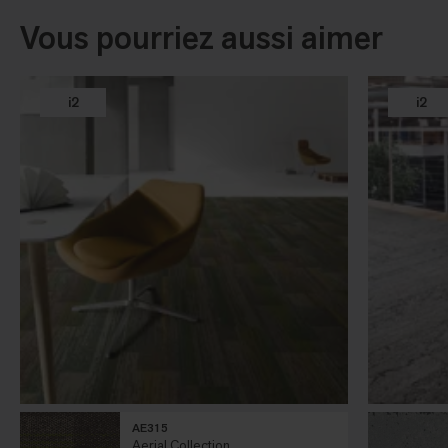
Vous pourriez aussi aimer
i2
i2
AE315
Aerial Collection