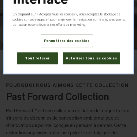
En cliquant sur « Accepter tous les cookies », vous acceptez le stockage de
cookies sur votre appareil pour améliorer la navigation sur le site, analyser son
utilisation et contribuer à nos efforts de marketing.
Paramètres des cookies
Layout
Tout refuser
Autoriser tous les cookies
Non Directional
POURQUOI NOUS AIMONS CETTE COLLECTION
Past Forward Collection
Past Forward™ est une collection de dalles de moquette qui
s’inspire de décennies de conception emblématique et
d’innovation de pointe, conçue en pensant à demain. Cette
collection organisée utilise une palette nostalgique de