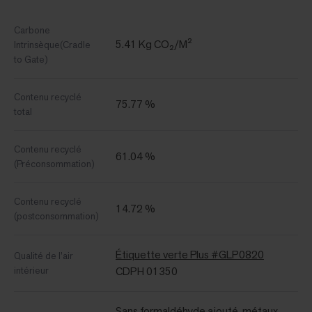
Carbone
5.41 Kg CO₂/M²
Intrinsèque(Cradle
to Gate)
Contenu recyclé
75.77 %
total
Contenu recyclé
61.04 %
(Préconsommation)
Contenu recyclé
14.72 %
(postconsommation)
Étiquette verte Plus #GLP0820
Qualité de l’air
intérieur
CDPH 01350
Sans formaldéhyde ajouté, métaux