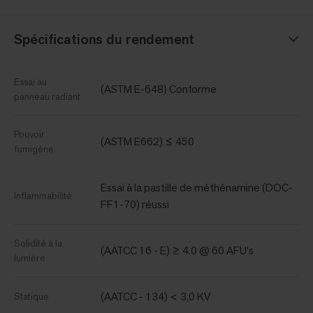
Spécifications du rendement
Essai au
(ASTM E-648) Conforme
panneau radiant
Pouvoir
(ASTM E662) ≤ 450
fumigène
Essai à la pastille de méthénamine (DOC-
Inflammabilité
FF1-70) réussi
Solidité à la
(AATCC 16 - E) ≥ 4.0 @ 60 AFU's
lumière
(AATCC - 134) < 3,0 KV
Statique