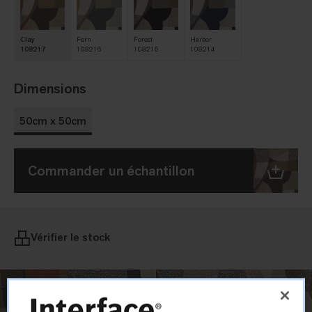
Clay
Fern
Forest
Harbor
108217
108216
108215
108214
Dimensions
50cm x 50cm
Commander un échantillon
Vérifier le stock