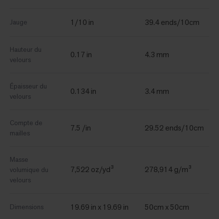
1/10 in
39.4 ends/10cm
Jauge
Hauteur du
0.17 in
4.3 mm
velours
Épaisseur du
0.134 in
3.4 mm
velours
Compte de
7.5 /in
29.52 ends/10cm
mailles
Masse
7,522 oz/yd³
278,914 g/m³
volumique du
velours
19.69 in x 19.69 in
50cm x 50cm
Dimensions