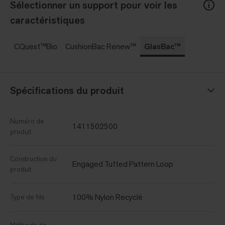
Sélectionner un support pour voir les
caractéristiques
CQuest™Bio
CushionBac Renew™
GlasBac™
Spécifications du produit
Numéro de
1411502500
produit
Construction du
Engaged Tufted Pattern Loop
produit
100% Nylon Recyclé
Type de fils