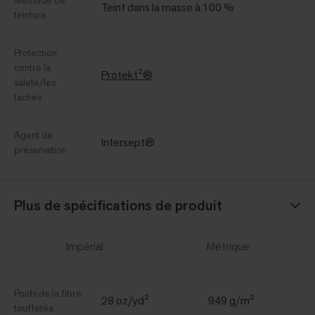
Méthode de
Teint dans la masse à 100 %
teinture
Protection
contre la
Protekt²®
saleté/les
taches
Agent de
Intersept®
préservation
Plus de spécifications de produit
Impérial
Métrique
Poids de la fibre
28 oz/yd²
949 g/m²
touffetée