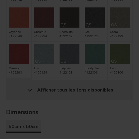
QS
QS
QS
Cayenne
Chestnut
Chocolate
Coal
Copra
4122140
4122294
4122139
4122123
4122129
QS
QS
QS
Crimson
Dust
Elephant
Eucalyptus
Fern
4122293
4122124
4122121
4122303
4122306
Afficher tous les tons disponibles
QS
QS
QS
Forest
Graphite
Heather
Hot Pepper
Indigo
4122305
4122122
4122296
4122138
4122299
Dimensions
50cm x 50cm
QS
QS
QS