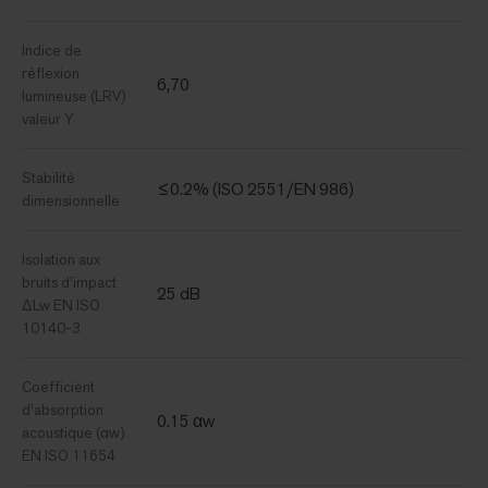
Indice de
réflexion
6,70
lumineuse (LRV)
valeur Y
Stabilité
≤0.2% (ISO 2551/EN 986)
dimensionnelle
Isolation aux
bruits d'impact
25 dB
ΔLw EN ISO
10140-3
Coefficient
d'absorption
0.15 αw
acoustique (αw)
EN ISO 11654