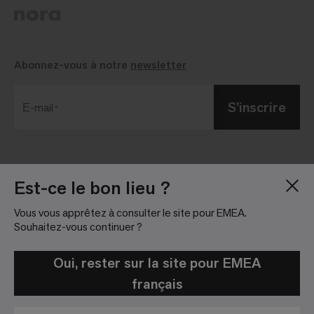
Abonnez-vous à notre
newsletter
S’inscrire
Е-mail
Blog
Salle de presse
Est-ce le bon lieu ?
À Propos
Relations investisseurs
Vous vous apprêtez à consulter le site pour EMEA.
Emploi
Règlement sur les
Souhaitez-vous continuer ?
réseaux sociaux
Nous localiser
Informations légales
Oui, rester sur la site pour EMEA
français