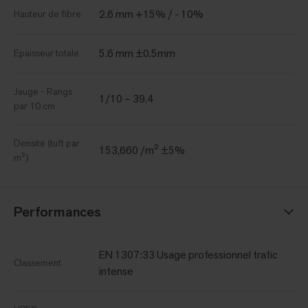
2.6 mm +15% / - 10%
Hauteur de fibre
5.6 mm ±0.5mm
Epaisseur totale
Jauge - Rangs
1/10 – 39.4
par 10 cm
Densité (tuft par
153,660 /m² ±5%
m²)
Performances
EN 1307:33 Usage professionnel trafic
Classement
intense