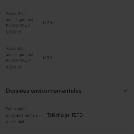
Absorption
acoustique (αs)
0,26
EN ISO 354 Ã
2000 Hz
Absorption
acoustique (αs)
0,34
EN ISO 354 Ã
4000 Hz
Données environnementales
Déclaration
Télécharger l'EPD
Environnementale
de Produit