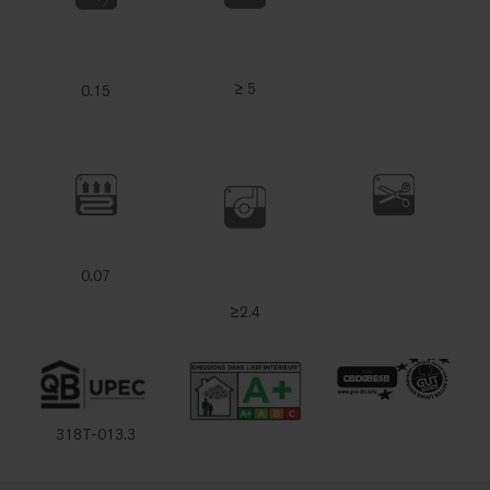
≥ 5
0.15
0.07
≥2.4
318T-013.3