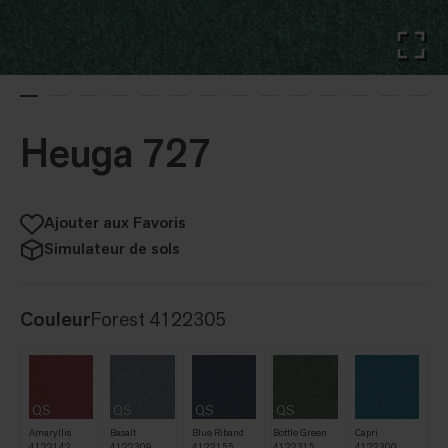
Heuga 727
Ajouter aux Favoris
Simulateur de sols
Couleur
Forest 4122305
QS
QS
QS
QS
Amaryllis
Basalt
Blue Riband
Bottle Green
Capri
4122142
4122309
4122155
4122315
4122300