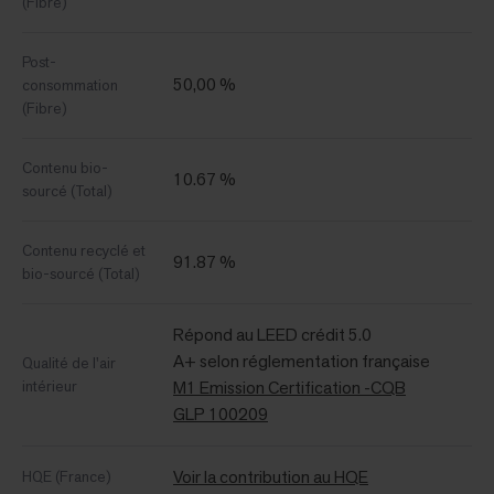
(Fibre)
Post-
50,00 %
consommation
(Fibre)
Contenu bio-
10.67 %
sourcé (Total)
Contenu recyclé et
91.87 %
bio-sourcé (Total)
Répond au LEED crédit 5.0
A+ selon réglementation française
Qualité de l'air
intérieur
M1 Emission Certification -CQB
GLP 100209
Voir la contribution au HQE
HQE (France)