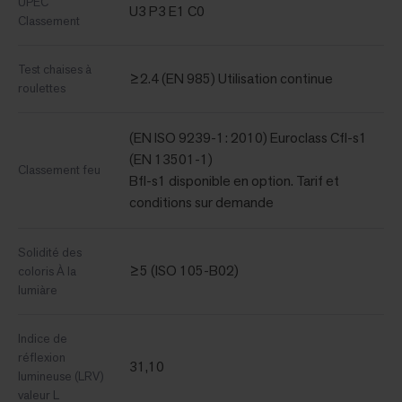
UPEC
U3 P3 E1 C0
Classement
Test chaises à
≥2.4 (EN 985) Utilisation continue
roulettes
(EN ISO 9239-1: 2010) Euroclass Cfl-s1
(EN 13501-1)
Classement feu
Bfl-s1 disponible en option. Tarif et
conditions sur demande
Solidité des
≥5 (ISO 105-B02)
coloris À la
lumiàre
Indice de
réflexion
31,10
lumineuse (LRV)
valeur L