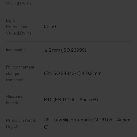
Value (LRV-L)
Light
52,50
Reflectance
Value (LRV-Y)
≤ 2 mm (ISO 23999)
Incurvation
Poinçonnement
(EN ISO 24343-1) ≤ 0.2 mm
statique
rémanent
Glissance
R10 (EN 16165 - Annex B)
humide
36+ Low slip potential (EN 16165 – Annex
Pendulum Wet &
Dry 4S
C)