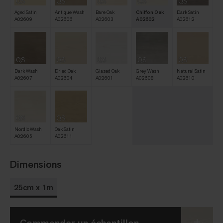
QS
QS
QS
QS
QS
Aged Satin
Antique Wash
Bare Oak
Chiffon Oak
Dark Satin
A02609
A02606
A02603
A02602
A02612
QS
QS
QS
QS
QS
Dark Wash
Dried Oak
Glazed Oak
Grey Wash
Natural Satin
A02607
A02604
A02601
A02608
A02610
QS
QS
Nordic Wash
Oak Satin
A02605
A02611
Dimensions
25cm x 1m