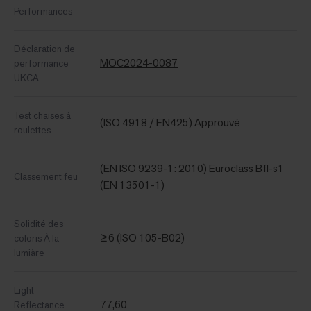
Performances
Déclaration de
MOC2024-0087
performance
UKCA
Test chaises à
(ISO 4918 / EN425) Approuvé
roulettes
(EN ISO 9239-1: 2010) Euroclass Bfl-s1
Classement feu
(EN 13501-1)
Solidité des
≥6 (ISO 105-B02)
coloris À la
lumiàre
Light
77,60
Reflectance