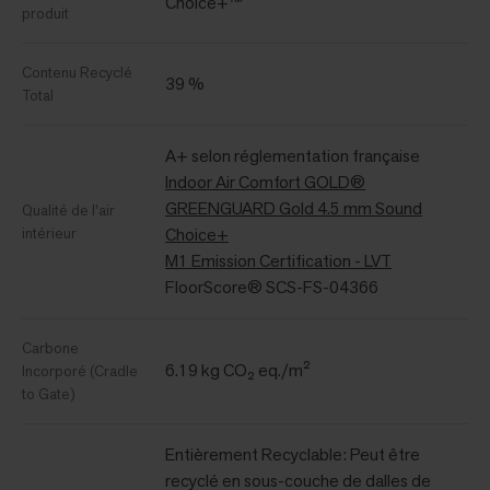
Choice+™
produit
Contenu Recyclé
39 %
Total
A+ selon réglementation française
Indoor Air Comfort GOLD®
GREENGUARD Gold 4.5 mm Sound
Qualité de l'air
intérieur
Choice+
M1 Emission Certification - LVT
FloorScore® SCS-FS-04366
Carbone
6.19 kg CO₂ eq./m²
Incorporé (Cradle
to Gate)
Entièrement Recyclable: Peut être
recyclé en sous-couche de dalles de