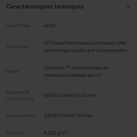
Caractéristiques techniques
A026
Code Produit
LVT Haute Performance contenant 39%
Construction
de matériaux recylés pré-consommation
Ceramor+™ - Finition à base de
Finition
céramique stabilisée aux UV
Épaisseur de
(EN ISO 24340) 0.55 mm
couche d’usure
(EN ISO 24346) 4.5 mm
Epaisseur totale
6,320 g/m²
Poids total