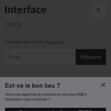
Abonnez-vous à notre
newsletter
S’inscrire
Е-mail
Blog
Salle de presse
Est-ce le bon lieu ?
À Propos
Relations investisseurs
Vous vous apprêtez à consulter le site pour EMEA.
Emploi
Règlement sur les
Souhaitez-vous continuer ?
réseaux sociaux
Nous localiser
Informations légales