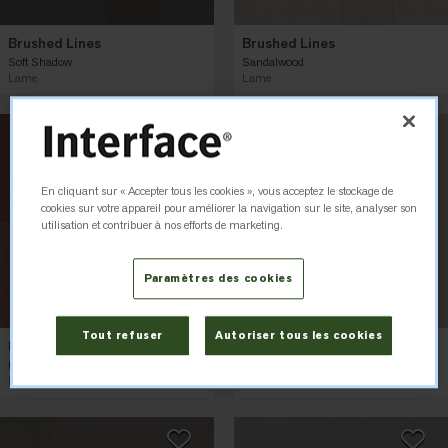
Brushed Lines
Brushed Lines
Soft Shadow
Sandalwood
Lame
Lame
En cliquant sur « Accepter tous les cookies », vous acceptez le stockage de
cookies sur votre appareil pour améliorer la navigation sur le site, analyser son
utilisation et contribuer à nos efforts de marketing.
Paramètres des cookies
Tout refuser
Autoriser tous les cookies
Brushed Lines
Brushed Lines
Rouge
Powder
Lame
Lame