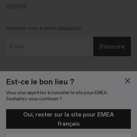
Abonnez-vous à notre
newsletter
S’inscrire
Е-mail
Blog
Salle de presse
Est-ce le bon lieu ?
À Propos
Relations investisseurs
Vous vous apprêtez à consulter le site pour EMEA.
Emploi
Règlement sur les
Souhaitez-vous continuer ?
réseaux sociaux
Nous localiser
Informations légales
Oui, rester sur la site pour EMEA
français