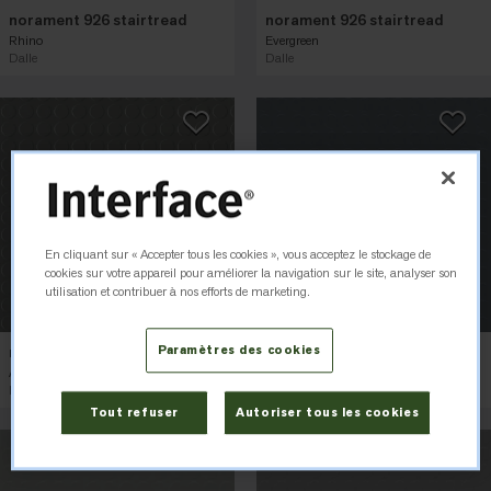
norament 926 stairtread
norament 926 stairtread
Rhino
Evergreen
Dalle
Dalle
En cliquant sur « Accepter tous les cookies », vous acceptez le stockage de
cookies sur votre appareil pour améliorer la navigation sur le site, analyser son
utilisation et contribuer à nos efforts de marketing.
norament 926 stairtread
norament 926 stairtread
Paramètres des cookies
Ash
Slate Blue
Dalle
Dalle
Tout refuser
Autoriser tous les cookies