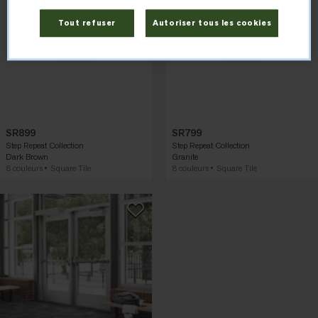
Tout refuser
Autoriser tous les cookies
SR899
SR799
Step Repeat Collection
Step Repeat Collection
Dark Brown
Granite
8 couleurs
Square Tile
8 couleurs
Square Tile