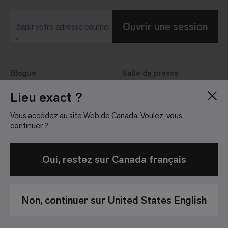
Ouvrir une session
Saisir votre adresse courriel
Blogue
Salle de presse
À propos de nous
Relations avec les
Lieu exact ?
investisseurs
Carrières
Vous accédez au site Web de Canada. Voulez-vous
Lignes directrices
Sites
continuer ?
Oui, restez sur Canada français
Non, continuer sur United States English
Politique de
Conditions
Avis de non-
confidentialité
Générales de
responsabilité
Vente