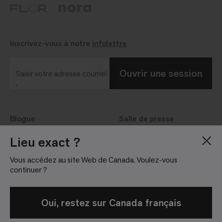
Inscrivez-vous à notre
infolettre
Ouvrir une session
Saisir votre adresse courriel
Blogue
Salle de presse
À propos de nous
Relations avec les
Lieu exact ?
investisseurs
Carrières
Vous accédez au site Web de Canada. Voulez-vous
Lignes directrices
Sites
continuer ?
Oui, restez sur Canada français