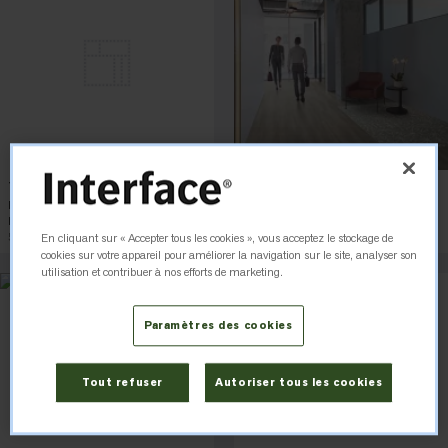
Textured Stones 4.5 mm
Studio Set 3.0 mm
Level Set Collection
Studio Set
Dark Concrete
Mushroom
5 couleurs
Square Tile
14 couleurs
Plank Tile
En cliquant sur « Accepter tous les cookies », vous acceptez le stockage de
cookies sur votre appareil pour améliorer la navigation sur le site, analyser son
utilisation et contribuer à nos efforts de marketing.
Paramètres des cookies
Tout refuser
Autoriser tous les cookies