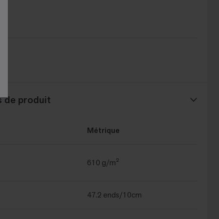
®
t®
s de produit
Métrique
610 g/m²
47.2 ends/10cm