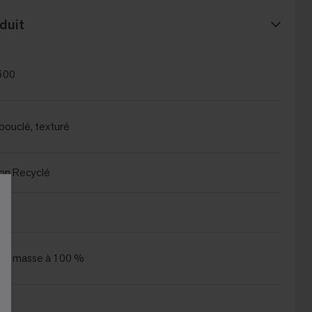
duit
500
bouclé, texturé
on Recyclé
s la masse à 100 %