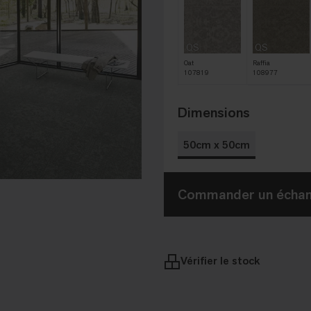
QS
QS
Oat
Raffia
107819
108977
Dimensions
50cm x 50cm
Commander un échant
Vérifier le stock