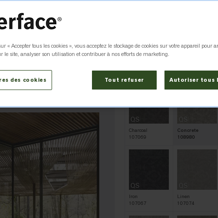
Couleur
Concrete 108
ur « Accepter tous les cookies », vous acceptez le stockage de cookies sur votre appareil pour a
QS
QS
r le site, analyser son utilisation et contribuer à nos efforts de marketing.
Amber
Barley
107822
108982
res des cookies
Tout refuser
Autoriser tous 
QS
QS
Charcoal
Concrete
107069
108980
QS
QS
Iron
Linen
107067
107074