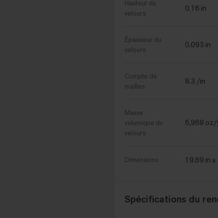
Hauteur du
0.16 in
velours
Épaisseur du
0.093 in
velours
Compte de
8.3 /in
mailles
Masse
6,968 oz/
volumique du
velours
19.69 in x
Dimensions
Spécifications du re