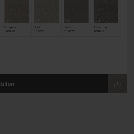
QS
QS
QS
QS
Sawgrass
Shell
Stone
Travertine
108978
107821
107073
108981
illon