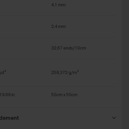
4.1 mm
2.4 mm
32.67 ends/10cm
yd³
258,372 g/m³
 19.69 in
50cm x 50cm
ndement