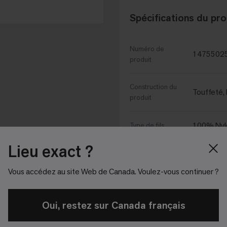
Spécifications du pro
Numéro de
1475502
produit
Construction du
Touffeté, 
produit
100% Nyl
Type de fils
Lieu exact ?
Aquafil
Fabricant de fils
Vous accédez au site Web de Canada. Voulez-vous continuer ?
Méthode de
Teint dan
teinture
Oui, restez sur Canada français
Protection