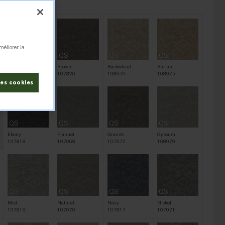
980
méliorer la
QS
QS
QS
QS
Black
Brown
Buckwheat
Burlap
107066
107820
108976
108975
les cookies
QS
QS
QS
QS
Ebony
Flannel
Granite
Gypsum
107818
107068
107072
108979
QS
QS
QS
QS
Mist
Natural
Navy
Nickel
107816
107070
107817
107071