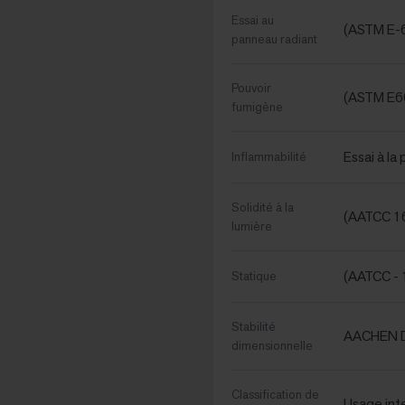
Essai au
(ASTM E-
panneau radiant
Pouvoir
(ASTM E6
fumigène
Essai à l
Inflammabilité
Solidité à la
(AATCC 16
lumière
(AATCC - 
Statique
Stabilité
AACHEN D
dimensionnelle
Classification de
Usage int