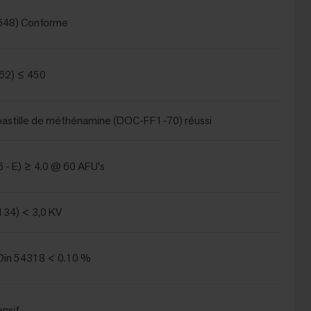
648) Conforme
62) ≤ 450
a pastille de méthénamine (DOC-FF1-70) réussi
 - E) ≥ 4.0 @ 60 AFU's
134) < 3,0 KV
in 54318 < 0.10 %
ensif