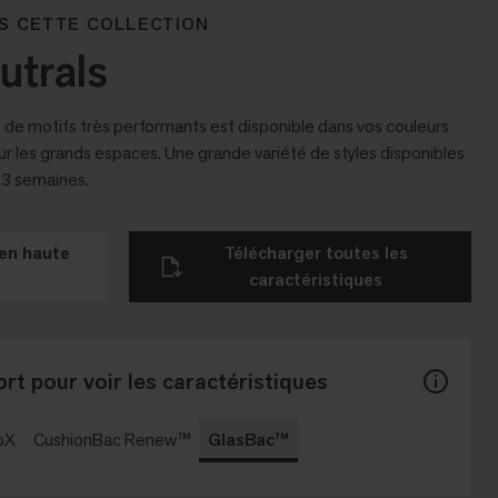
S CETTE COLLECTION
utrals
 de motifs très performants est disponible dans vos couleurs
ur les grands espaces. Une grande variété de styles disponibles
n 3 semaines.
en haute
Télécharger toutes les
caractéristiques
rt pour voir les caractéristiques
oX
CushionBac Renew™
GlasBac™