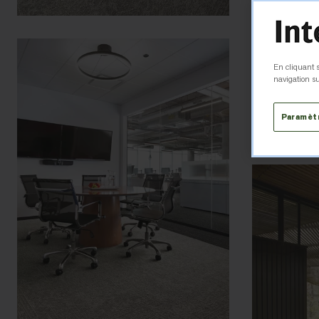
En cliquant s
navigation su
Paramèt