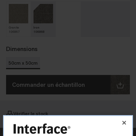
Granite
Iron
106867
106868
Dimensions
50cm x 50cm
Commander un échantillon
Vérifier le stock