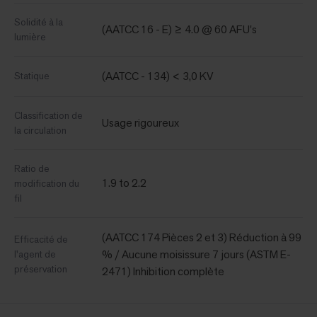
Solidité à la
(AATCC 16 - E) ≥ 4.0 @ 60 AFU's
lumière
(AATCC - 134) < 3,0 KV
Statique
Classification de
Usage rigoureux
la circulation
Ratio de
1.9 to 2.2
modification du
fil
(AATCC 174 Pièces 2 et 3) Réduction à 99
Efficacité de
% / Aucune moisissure 7 jours (ASTM E-
l'agent de
préservation
2471) Inhibition complète