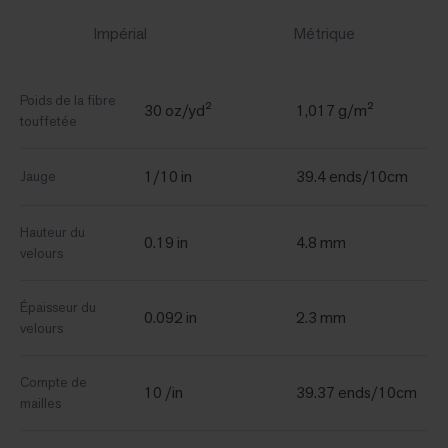
Impérial
Métrique
Poids de la fibre
30 oz/yd²
1,017 g/m²
touffetée
1/10 in
39.4 ends/10cm
Jauge
Hauteur du
0.19 in
4.8 mm
velours
Épaisseur du
0.092 in
2.3 mm
velours
Compte de
10 /in
39.37 ends/10cm
mailles