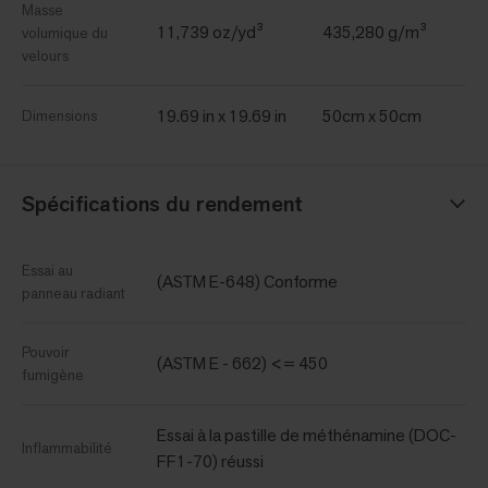
Masse
11,739 oz/yd³
435,280 g/m³
volumique du
velours
19.69 in x 19.69 in
50cm x 50cm
Dimensions
Spécifications du rendement
Essai au
(ASTM E-648) Conforme
panneau radiant
Pouvoir
(ASTM E - 662) <= 450
fumigène
Essai à la pastille de méthénamine (DOC-
Inflammabilité
FF1-70) réussi