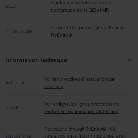
Contribution à l’obtention de
LEED
nombreux crédits QEI et MR
Carpet to Carpet Recycling through
Fin de vie utile
ReEntry®
Information technique
Voir les directives d'installation par
Installation
Interface
Voir en ligne, les lignes directrices de
Entretien
l'entretien recommandé d'Interface
Recyclable through ReEntry® - Call
1.888.733.6873 (U.S.) / 1.866.398.3191
Récupération