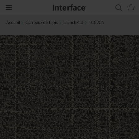
Accueil
Carreaux de tapis
LaunchPad
DL925N