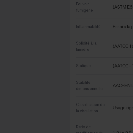
Pouvoir
(ASTM E6
fumigène
Essai à l
Inflammabilité
Solidité à la
(AATCC 16
lumière
(AATCC - 
Statique
Stabilité
AACHEN D
dimensionnelle
Classification de
Usage rig
la circulation
Ratio de
1.9 to 2.2