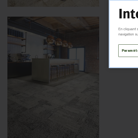
En cliquant s
navigation su
Paramèt