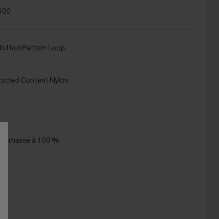
500
ufted Pattern Loop
ycled Content Nylon
s la masse à 100 %
®