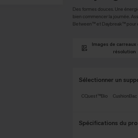
Des formes douces. Une énergie 
bien commencer la journée. Asso
Between™ et Daybreak™ pour de
Images de carreaux 
résolution
Sélectionner un suppo
CQuest™Bio
CushionBa
Spécifications du pro