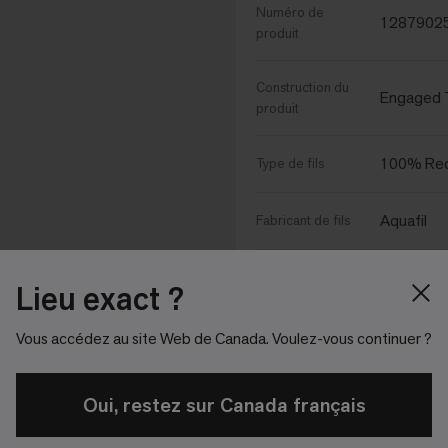
Numéro de
1287902
produit
Construction du
Engaged T
produit
100% Rec
Type de fils
Aquafil
Fabricant de fils
Méthode de
Teint dan
Lieu exact ?
teinture
Vous accédez au site Web de Canada. Voulez-vous continuer ?
Protection
contre la
Protekt²
saleté/les
Oui, restez sur Canada français
taches