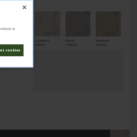
8641
méliorer la
Claystone
Limestone
Quartz
Sandstone
108641
108640
108638
108642
les cookies