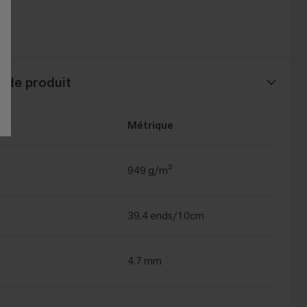
t®
s de produit
Métrique
949 g/m²
39.4 ends/10cm
4.7 mm