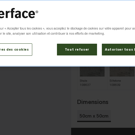
Couleur
Claystone 10
ur « Accepter tous les cookies », vous acceptez le stockage de cookies sur votre appareil pour a
r le site, analyser son utilisation et contribuer à nos efforts de marketing.
Blackrock
Brownstone
108636
108643
res des cookies
Tout refuser
Autoriser tous 
Shale
Siltstone
108637
108639
Dimensions
50cm x 50cm