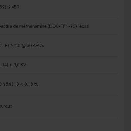
62) ≤ 450
a pastille de méthénamine (DOC-FF1-70) réussi
 - E) ≥ 4.0 @ 60 AFU's
134) < 3,0 KV
in 54318 < 0.10 %
oureux