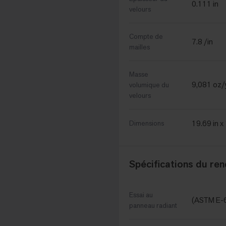
0.111 in
velours
Compte de
7.8 /in
mailles
Masse
9,081 oz/
volumique du
velours
19.69 in x
Dimensions
Spécifications du re
Essai au
(ASTM E-
panneau radiant