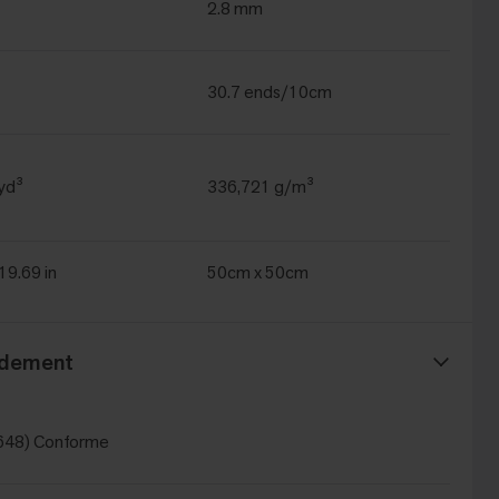
2.8 mm
30.7 ends/10cm
yd³
336,721 g/m³
 19.69 in
50cm x 50cm
ndement
648) Conforme