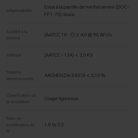
Essai à la pastille de méthénamine (DOC-
Inflammabilité
FF1-70) réussi
Solidité à la
(AATCC 16 - E) ≥ 4.0 @ 60 AFU's
lumière
(AATCC - 134) < 3,0 KV
Statique
Stabilité
AACHEN Din 54318 < 0.10 %
dimensionnelle
Classification de
Usage rigoureux
la circulation
Ratio de
1.9 to 2.2
modification du
fil