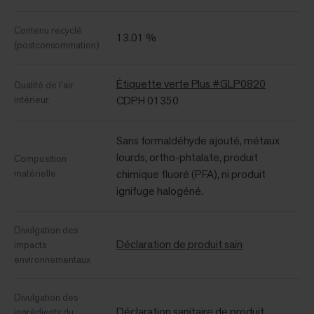
Contenu recyclé
13.01 %
(postconsommation)
Étiquette verte Plus #GLP0820
Qualité de l’air
intérieur
CDPH 01350
Sans formaldéhyde ajouté, métaux
lourds, ortho-phtalate, produit
Composition
matérielle
chimique fluoré (PFA), ni produit
ignifuge halogéné.
Divulgation des
Déclaration de produit sain
impacts
environnementaux
Divulgation des
Déclaration sanitaire de produit
ingrédients du