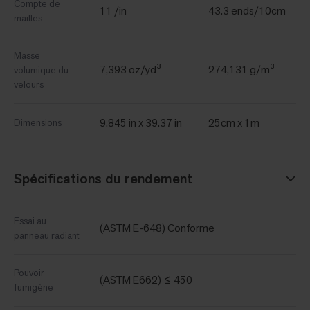
Compte de
11 /in
43.3 ends/10cm
mailles
Masse
7,393 oz/yd³
274,131 g/m³
volumique du
velours
9.845 in x 39.37 in
25cm x 1m
Dimensions
Spécifications du rendement
Essai au
(ASTM E-648) Conforme
panneau radiant
Pouvoir
(ASTM E662) ≤ 450
fumigène