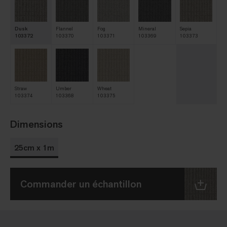
Dusk
Flannel
Fog
Mineral
Sepia
103372
103370
103371
103369
103373
Straw
Umber
Wheat
103374
103368
103375
Dimensions
25cm x 1m
Commander un échantillon