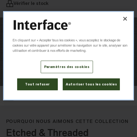
Vérifier le stock
En cliquant sur « Accepter tous les cookies », vous acceptez le stockage de
cookies sur votre appareil pour améliorer la navigation sur le site, analyser son
utilisation et contribuer à nos efforts de marketing.
Paramètres des cookies
Tout refuser
Autoriser tous les cookies
Layout
Ashlar
POURQUOI NOUS AIMONS CETTE COLLECTION
Etched & Threaded