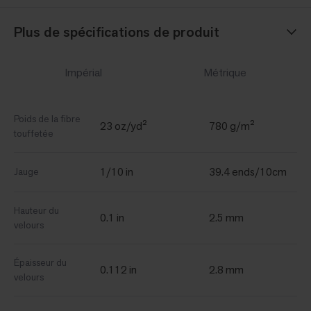
Plus de spécifications de produit
Impérial
Métrique
Poids de la fibre
23 oz/yd²
780 g/m²
touffetée
1/10 in
39.4 ends/10cm
Jauge
Hauteur du
0.1 in
2.5 mm
velours
Épaisseur du
0.112 in
2.8 mm
velours