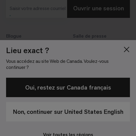
Ouvrir une session
Saisir votre adresse courriel
Blogue
Salle de presse
À propos de nous
Relations avec les
Lieu exact ?
investisseurs
Carrières
Vous accédez au site Web de Canada. Voulez-vous
Lignes directrices
Sites
continuer ?
Oui, restez sur Canada français
Non, continuer sur United States English
Politique de
Conditions
Avis de non-
confidentialité
Générales de
responsabilité
Vente
Voir toutes les régions