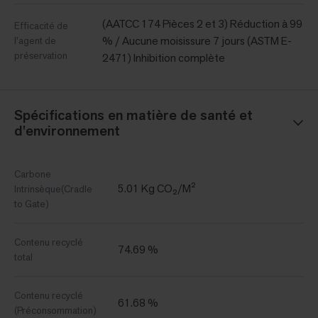
(AATCC 174 Pièces 2 et 3) Réduction à 99
Efficacité de
% / Aucune moisissure 7 jours (ASTM E-
l'agent de
préservation
2471) Inhibition complète
Spécifications en matière de santé et
d'environnement
Carbone
5.01 Kg CO₂/M²
Intrinsèque(Cradle
to Gate)
Contenu recyclé
74.69 %
total
Contenu recyclé
61.68 %
(Préconsommation)