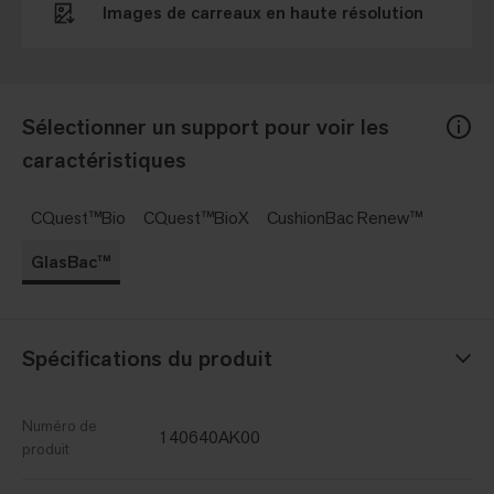
Images de carreaux en haute résolution
Sélectionner un support pour voir les
caractéristiques
CQuest™Bio
CQuest™BioX
CushionBac Renew™
GlasBac™
Spécifications du produit
Numéro de
140640AK00
produit