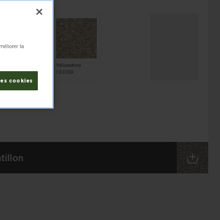
357
méliorer la
Slate
Yellowstone
103356
103359
les cookies
illon