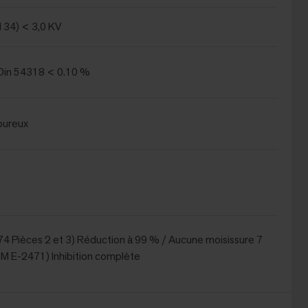
134) < 3,0 KV
in 54318 < 0.10 %
oureux
4 Pièces 2 et 3) Réduction à 99 % / Aucune moisissure 7
TM E-2471) Inhibition complète