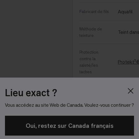
Aquafil
Fabricant de fils
Méthode de
Teint dan
teinture
Protection
contre la
Protekt²
saleté/les
taches
Agent de
Lieu exact ?
Intersep
préservation
Vous accédez au site Web de Canada. Voulez-vous continuer ?
Plus de spécification
Oui, restez sur Canada français
Impérial