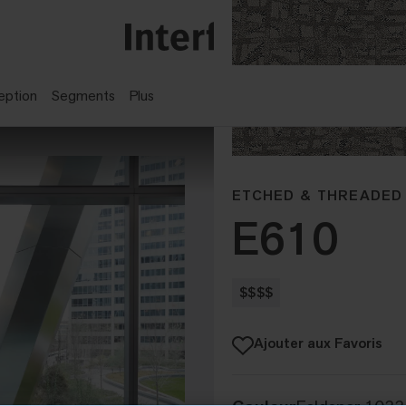
eption
Segments
Plus
ETCHED & THREADED
E610
$$$$
Ajouter aux Favoris