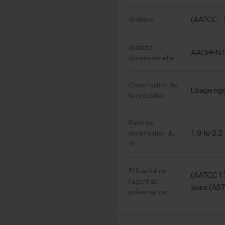
(AATCC - 
Statique
Stabilité
AACHEN D
dimensionnelle
Classification de
Usage rig
la circulation
Ratio de
1.9 to 2.2
modification du
fil
Efficacité de
(AATCC 17
l'agent de
jours (AS
préservation