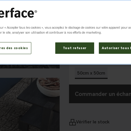
Couleur
Feldspar 103
ur « Accepter tous les cookies », vous acceptez le stockage de cookies sur votre appareil pour a
r le site, analyser son utilisation et contribuer à nos efforts de marketing.
Feldspar
Sandstone
103357
103358
res des cookies
Tout refuser
Autoriser tous 
Dimensions
50cm x 50cm
Commander un échant
Vérifier le stock