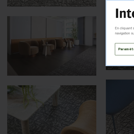
En cliquant s
navigation su
Paramèt