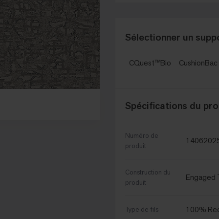
Sélectionner un suppo
CQuest™Bio
CushionBa
Spécifications du pro
Numéro de
1406202
produit
Construction du
Engaged T
produit
100% Rec
Type de fils