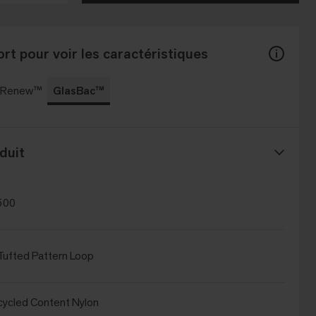
rt pour voir les caractéristiques
c Renew™
GlasBac™
duit
500
ufted Pattern Loop
ycled Content Nylon