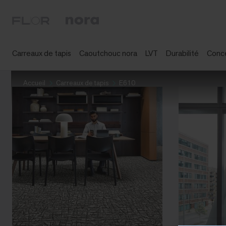
Carreaux de tapis
Caoutchouc nora
LVT
Durabilité
Conc
Accueil
Carreaux de tapis
E610