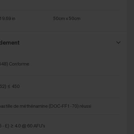
 19.69 in
50cm x 50cm
ndement
648) Conforme
62) ≤ 450
a pastille de méthénamine (DOC-FF1-70) réussi
 - E) ≥ 4.0 @ 60 AFU's