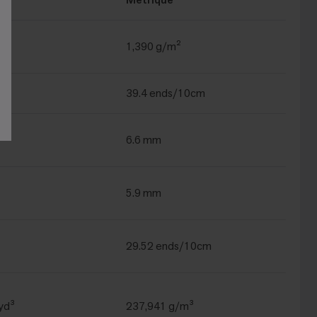
1,390 g/m²
39.4 ends/10cm
6.6 mm
5.9 mm
29.52 ends/10cm
yd³
237,941 g/m³