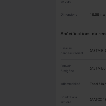
velours
19.69 in x
Dimensions
Spécifications du re
Essai au
(ASTM E-
panneau radiant
Pouvoir
(ASTM E6
fumigène
Essai à l
Inflammabilité
Solidité à la
(AATCC 16
lumière