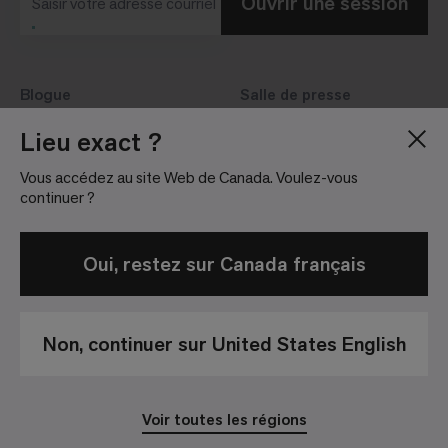
Ouvrir une session
Saisir votre adresse courriel
Blogue
Salle de presse
À propos de nous
Relations avec les
Lieu exact ?
investisseurs
Carrières
Vous accédez au site Web de Canada. Voulez-vous
Lignes directrices
Sites
continuer ?
Oui, restez sur Canada français
Non, continuer sur United States English
Politique de
Conditions
Avis de non-
confidentialité
Générales de
responsabilité
Vente
Voir toutes les régions
© 2026 Interface, Inc. Tous droits réservés.