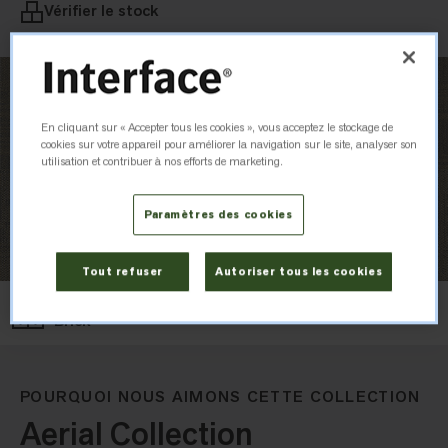
Vérifier le stock
En cliquant sur « Accepter tous les cookies », vous acceptez le stockage de
cookies sur votre appareil pour améliorer la navigation sur le site, analyser son
utilisation et contribuer à nos efforts de marketing.
Paramètres des cookies
Tout refuser
Autoriser tous les cookies
Layout
Brick
POURQUOI NOUS AIMONS CETTE COLLECTION
Aerial Collection