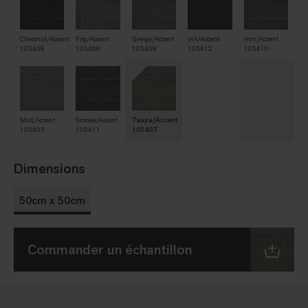
Chestnut/Accent
Fog/Accent
Greige/Accent
Ink/Accent
Iron/Accent
105408
105406
105409
105412
105410
Mist/Accent
Smoke/Accent
Taupe/Accent
105405
105411
105407
Dimensions
50cm x 50cm
Commander un échantillon