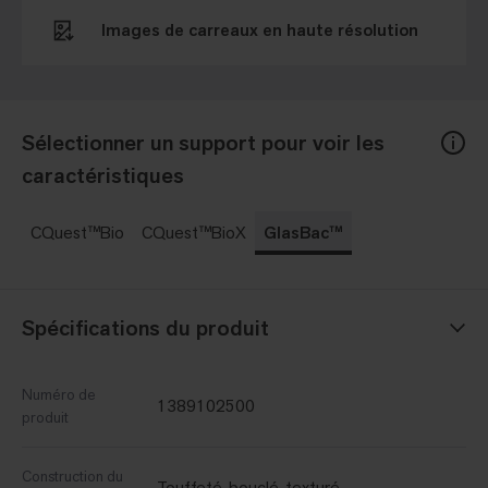
Images de carreaux en haute résolution
Sélectionner un support pour voir les
caractéristiques
CQuest™Bio
CQuest™BioX
GlasBac™
Spécifications du produit
Numéro de
1389102500
produit
Construction du
Touffeté, bouclé, texturé