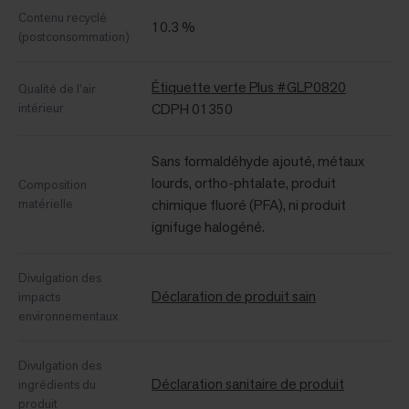
Contenu recyclé
10.3 %
(postconsommation)
Étiquette verte Plus #GLP0820
Qualité de l’air
intérieur
CDPH 01350
Sans formaldéhyde ajouté, métaux
lourds, ortho-phtalate, produit
Composition
matérielle
chimique fluoré (PFA), ni produit
ignifuge halogéné.
Divulgation des
Déclaration de produit sain
impacts
environnementaux
Divulgation des
Déclaration sanitaire de produit
ingrédients du
produit