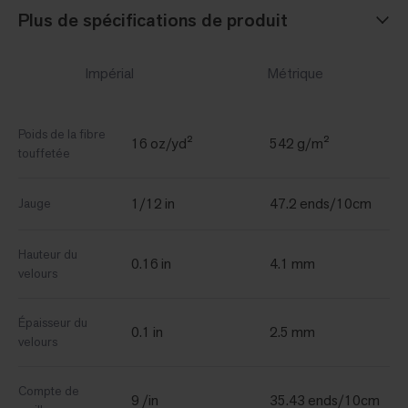
Plus de spécifications de produit
Impérial
Métrique
Poids de la fibre
16 oz/yd²
542 g/m²
touffetée
1/12 in
47.2 ends/10cm
Jauge
Hauteur du
0.16 in
4.1 mm
velours
Épaisseur du
0.1 in
2.5 mm
velours
Compte de
9 /in
35.43 ends/10cm