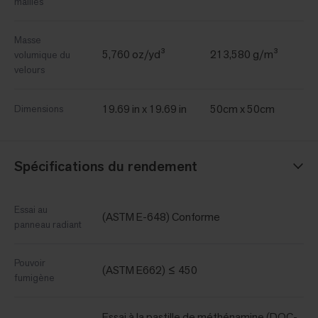
mailles
Masse
5,760 oz/yd³
213,580 g/m³
volumique du
velours
19.69 in x 19.69 in
50cm x 50cm
Dimensions
Spécifications du rendement
Essai au
(ASTM E-648) Conforme
panneau radiant
Pouvoir
(ASTM E662) ≤ 450
fumigène
Essai à la pastille de méthénamine (DOC-