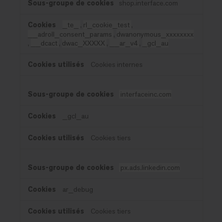
shop.interface.com
_te_
,
rl_cookie_test
,
__adroll_consent_params
,
dwanonymous_xxxxxxxx
,
__dcact
,
dwac_XXXXX
,
__ar_v4
,
_gcl_au
Cookies internes
interfaceinc.com
_gcl_au
Cookies tiers
px.ads.linkedin.com
ar_debug
Cookies tiers