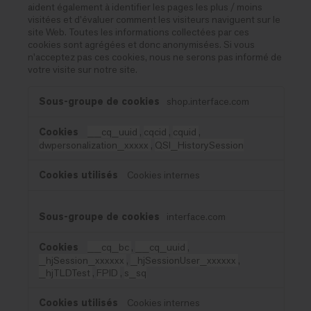
aident également à identifier les pages les plus / moins
visitées et d’évaluer comment les visiteurs naviguent sur le
site Web. Toutes les informations collectées par ces
cookies sont agrégées et donc anonymisées. Si vous
n'acceptez pas ces cookies, nous ne serons pas informé de
votre visite sur notre site.
Cookies
shop.interface.com
de
performance
__cq_uuid
,
cqcid
,
cquid
,
dwpersonalization_xxxxx
,
QSI_HistorySession
Cookies internes
interface.com
__cq_bc
,
__cq_uuid
,
_hjSession_xxxxxx
,
_hjSessionUser_xxxxxx
,
_hjTLDTest
,
FPID
,
s_sq
Cookies internes