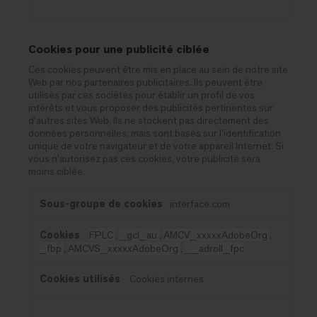
Cookies pour une publicité ciblée
Ces cookies peuvent être mis en place au sein de notre site
Web par nos partenaires publicitaires. Ils peuvent être
utilisés par ces sociétés pour établir un profil de vos
intérêts et vous proposer des publicités pertinentes sur
d'autres sites Web. Ils ne stockent pas directement des
données personnelles, mais sont basés sur l'identification
unique de votre navigateur et de votre appareil Internet. Si
vous n'autorisez pas ces cookies, votre publicité sera
moins ciblée.
Cookies
interface.com
pour
une
FPLC
,
_gcl_au
,
AMCV_xxxxxAdobeOrg
,
publicité
_fbp
,
AMCVS_xxxxxAdobeOrg
,
__adroll_fpc
ciblée
Cookies internes