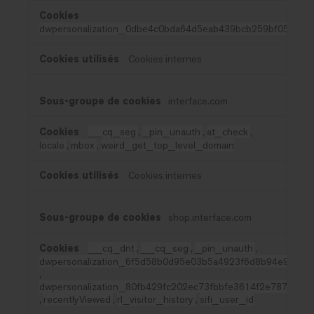
dwpersonalization_0dbe4c0bda64d5eab439bcb259bf0524
Cookies internes
interface.com
__cq_seg
,
_pin_unauth
,
at_check
,
locale
,
mbox
,
weird_get_top_level_domain
Cookies internes
shop.interface.com
__cq_dnt
,
__cq_seg
,
_pin_unauth
,
dwpersonalization_6f5d58b0d95e03b5a4923f6d8b94e94b
,
dwpersonalization_80fb429fc202ec73fbbfe3614f2e7879
,
recentlyViewed
,
rl_visitor_history
,
sifi_user_id