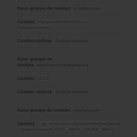
Cookies
.interface.com
strictement
nécessaires
OptanonAlertBoxClosed
,
OptanonConsent
Cookies internes
beyondwickedmapping.org
GCLB
Cookies internes
interface.com
_ga_xxxxxxxxxx
,
OptanonAlertBoxClosed
,
OptanonConsent
,
TEST_AMCV_COOKIE_WRITE