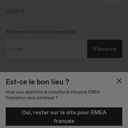
Abonnez-vous à notre
newsletter
S’inscrire
Е-mail
Blog
Salle de presse
Est-ce le bon lieu ?
À Propos
Relations investisseurs
Vous vous apprêtez à consulter le site pour EMEA.
Emploi
Règlement sur les
Souhaitez-vous continuer ?
réseaux sociaux
Nous localiser
Informations légales
Oui, rester sur la site pour EMEA
français