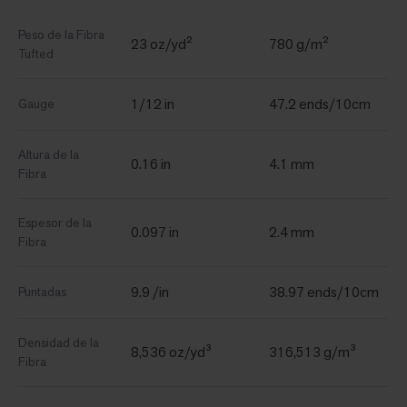
Peso de la Fibra
23 oz/yd²
780 g/m²
Tufted
1/12 in
47.2 ends/10cm
Gauge
Altura de la
0.16 in
4.1 mm
Fibra
Espesor de la
0.097 in
2.4 mm
Fibra
9.9 /in
38.97 ends/10cm
Puntadas
Densidad de la
8,536 oz/yd³
316,513 g/m³
Fibra