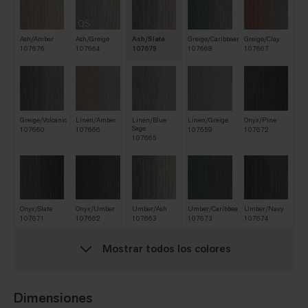
QS
Ash/Amber
Ash/Greige
Ash/Slate
Greige/Caribbean
Greige/Clay
107676
107664
107675
107668
107667
Greige/Volcanic
Linen/Amber
Linen/Blue
Linen/Greige
Onyx/Pine
Sage
107660
107666
107659
107672
107665
Onyx/Slate
Onyx/Umber
Umber/Ash
Umber/Caribbean
Umber/Navy
107671
107662
107663
107673
107674
Mostrar todos los colores
Volcanic/Navy
Volcanic/Onyx
Volcanic/Wild
Dimensiones
Currant
107669
107661
107670