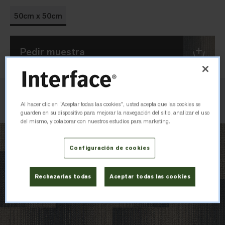
50cm x 50cm
Pedir muestra
Verificar inventario
Al hacer clic en “Aceptar todas las cookies”, usted acepta que las cookies se
guarden en su dispositivo para mejorar la navegación del sitio, analizar el uso
del mismo, y colaborar con nuestros estudios para marketing.
Configuración de cookies
Rechazarlas todas
Aceptar todas las cookies