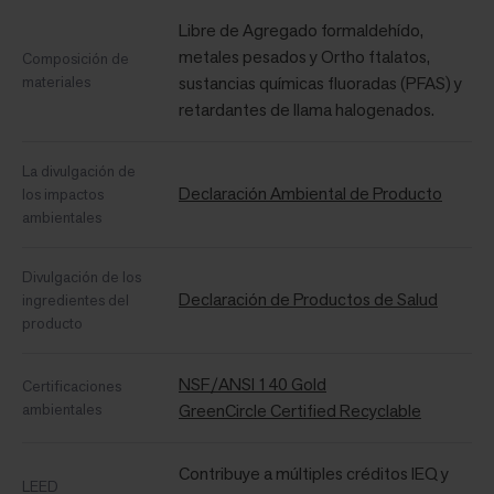
Libre de Agregado formaldehído,
metales pesados ​​y Ortho ftalatos,
Composición de
materiales
sustancias químicas fluoradas (PFAS) y
retardantes de llama halogenados.
La divulgación de
Declaración Ambiental de Producto
los impactos
ambientales
Divulgación de los
Declaración de Productos de Salud
ingredientes del
producto
NSF/ANSI 140 Gold
Certificaciones
ambientales
GreenCircle Certified Recyclable
Contribuye a múltiples créditos IEQ y
LEED