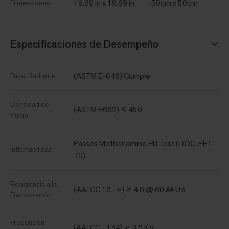
19.69 in x 19.69 in
50cm x 50cm
Dimensiones
Especificaciones de Desempeño
(ASTM E-648) Cumple
Panel Radiante
Densidad de
(ASTM E662) ≤ 450
Humo
Passes Methenamine Pill Test (DOC-FF1-
Inflamabilidad
70)
Resistencia a la
(AATCC 16 - E) ≥ 4.0 @ 60 AFU's
Decoloración
Propensión
(AATCC - 134) < 3.0 KV