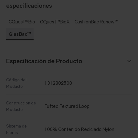
especificaciones
CQuest™Bio
CQuest™BioX
CushionBac Renew™
GlasBac™
Especificación de Producto
Código del
1312802500
Producto
Construcción de
Tufted Textured Loop
Producto
Sistema de
100% Contenido Reciclado Nylon
Fibras