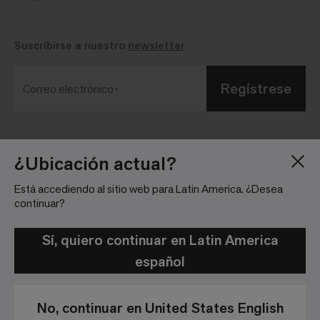
Suscribirse a nuestro
newsletter
Regístrese
Correo electrónico
Blog
Sala de Prensa
¿Ubicación actual?
Acerca de
Relaciones con
Está accediendo al sitio web para Latin America. ¿Desea
Inversionistas
Trabaja con nosotros
continuar?
Pautas para la
Ubicaciones
comunidad
Sí, quiero continuar en Latin America
español
No, continuar en United States English