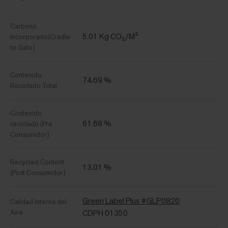
Carbono
5.01 Kg CO₂/M²
Incorporado(Cradle
to Gate)
Contenido
74.69 %
Reciclado Total
Contenido
61.68 %
reciclado (Pre
Consumidor)
Recycled Content
13.01 %
(Post Consumidor)
Green Label Plus #GLP0820
Calidad Interna del
Aire
CDPH 01350