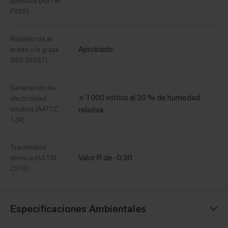
químicos (ASTM
F925)
Resistencia al
Aprobado
aceite y la grasa
(ISO 26987)
Generación de
< 1000 voltios al 20 % de humedad
electricidad
estática (AATCC
relativa
134)
Transmisión
Valor R de -0,90
térmica (ASTM
C518)
Especificaciones Ambientales