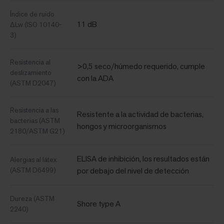
Índice de ruido
11 dB
ΔLw (ISO 10140-
3)
Resistencia al
>0,5 seco/húmedo requerido, cumple
deslizamiento
con la ADA
(ASTM D2047)
Resistencia a las
Resistente a la actividad de bacterias,
bacterias (ASTM
hongos y microorganismos
2180/ASTM G21)
ELISA de inhibición, los resultados están
Alergias al látex
(ASTM D6499)
por debajo del nivel de detección
Dureza (ASTM
Shore type A
2240)