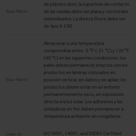
de plástico duro; la superficie de contacto
de las ruedas debe ser plana y con bordes
Base Patrón
redondeados. La dureza Shore debe ser
de tipo A ≤90
Almacenar a una temperatura
comprendida entre -5 °F (-21 °C) y 120 °F
(49 °C) en las siguientes condiciones: los
palés deben permanecer intactos con los
productos en láminas colocados en
posición vertical, sin daños y sin apilar; los
Base Patrón
productos deben estar en un entorno
permanentemente seco, sin exposición
directa a la luz solar. Los adhesivos y las
soldaduras en frío deben permanecer a
temperatura ambiente sin congelarse.
ISO 9001, 14001, and 50001 Certified
Lugar de