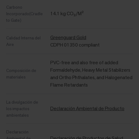
Carbono
14.1 kg CO₂/M²
Incorporado(Cradle
to Gate)
Greenguard Gold
Calidad Interna del
Aire
CDPH 01350 compliant
PVC-free and also free of added
Formaldehyde, Heavy Metal Stabilizers
Composición de
materiales
and Ortho Phthalates, and Halogenated
Flame Retardants
La divulgación de
Declaración Ambiental de Producto
los impactos
ambientales
Declaración
Declaración de Productos de Salud
Ambiental de