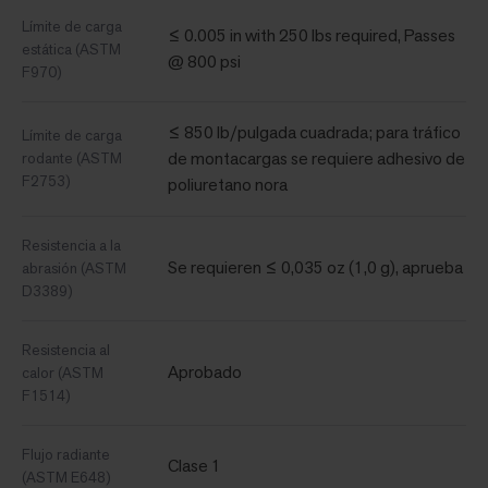
Límite de carga
≤ 0.005 in with 250 lbs required, Passes
estática (ASTM
@ 800 psi
F970)
≤ 850 lb/pulgada cuadrada; para tráfico
Límite de carga
de montacargas se requiere adhesivo de
rodante (ASTM
F2753)
poliuretano nora
Resistencia a la
Se requieren ≤ 0,035 oz (1,0 g), aprueba
abrasión (ASTM
D3389)
Resistencia al
Aprobado
calor (ASTM
F1514)
Flujo radiante
Clase 1
(ASTM E648)