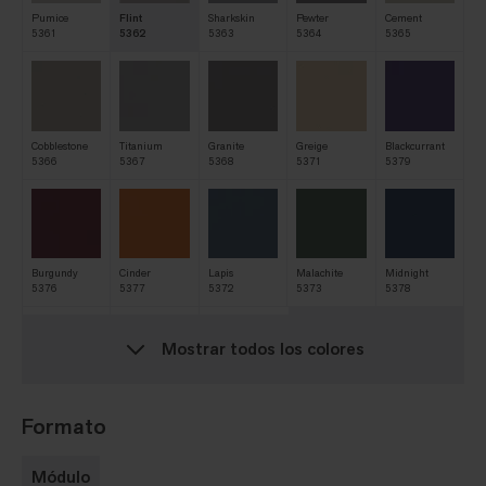
Pumice
Flint
Sharkskin
Pewter
Cement
5361
5362
5363
5364
5365
Cobblestone
Titanium
Granite
Greige
Blackcurrant
5366
5367
5368
5371
5379
Burgundy
Cinder
Lapis
Malachite
Midnight
5376
5377
5372
5373
5378
Mostrar todos los colores
Seaweed
Spinach
5374
5375
Formato
Módulo