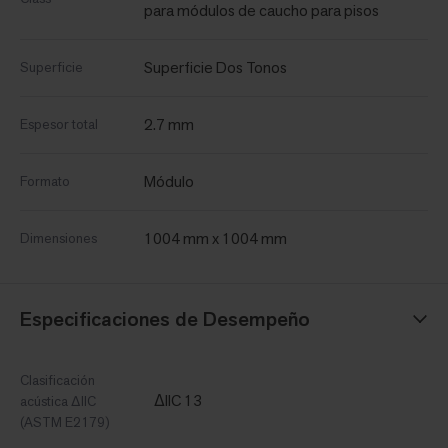
para módulos de caucho para pisos
Superficie Dos Tonos
Superficie
2.7 mm
Espesor total
Módulo
Formato
1004 mm x 1004 mm
Dimensiones
Especificaciones de Desempeño
Clasificación
ΔIIC 13
acústica ∆IIC
(ASTM E2179)