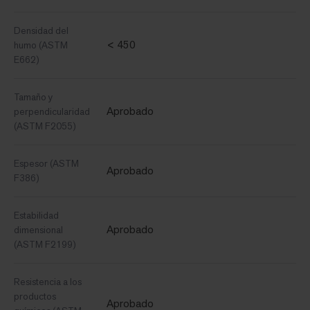
Densidad del
< 450
humo (ASTM
E662)
Tamaño y
Aprobado
perpendicularidad
(ASTM F2055)
Espesor (ASTM
Aprobado
F386)
Estabilidad
Aprobado
dimensional
(ASTM F2199)
Resistencia a los
productos
Aprobado