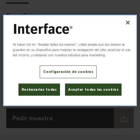
Superficie
Superficie Dos Tonos
Al hacer clic en “Aceptar todas las cookies”, usted acepta que las cookies se
Dimensiones
guarden en su dispositivo para mejorar la navegación del sitio, analizar el uso
del mismo, y colaborar con nuestros estudios para marketing.
1004 mm x 1004 mm
Configuración de cookies
Espesor
Rechazarlas todas
Aceptar todas las cookies
2.7mm
Pedir muestra