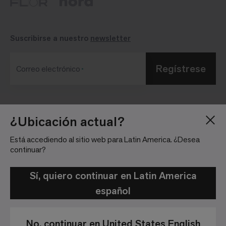
Suscribirse a nuestro
newsletter
Regístrese
Correo electrónico
Blog
Sala de Prensa
¿Ubicación actual?
Acerca de
Relaciones con
Está accediendo al sitio web para Latin America. ¿Desea
Inversionistas
Trabaja con nosotros
continuar?
Pautas para la
Ubicaciones
comunidad
Sí, quiero continuar en Latin America
español
No, continuar en United States English