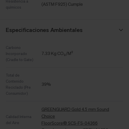
Resistencia a
(ASTM F925) Cumple
químicos
Especificaciones Ambientales
Carbono
7.33 Kg CO₂/M²
Incorporado
(Cradle to Gate)
Total de
Contenido
39%
Reciclado (Pre
Consumidor)
GREENGUARD Gold 4.5 mm Sound
Choice
Calidad Interna
del Aire
FloorScore® SCS-FS-04366