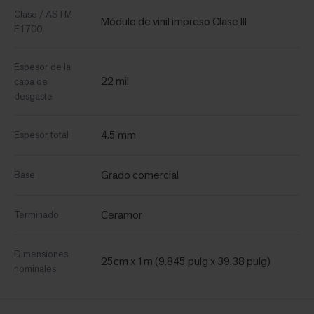
Clase / ASTM
Módulo de vinil impreso Clase III
F1700
Espesor de la
22 mil
capa de
desgaste
4.5 mm
Espesor total
Grado comercial
Base
Ceramor
Terminado
Dimensiones
25cm x 1m (9.845 pulg x 39.38 pulg)
nominales