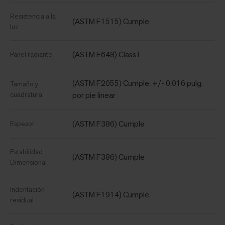
Resistencia a la
(ASTM F1515) Cumple
luz
(ASTM E648) Class I
Panel radiante
(ASTM F2055) Cumple, +/- 0.016 pulg.
Tamaño y
cuadratura
por pie linear
(ASTM F386) Cumple
Espesor
Estabilidad
(ASTM F386) Cumple
Dimensional
Indentación
(ASTM F1914) Cumple
residual