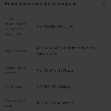
Especificaciones de Desempeño
Índice de
Aislamiento de
(ASTM E492-09) 64 IIC
Impacto de
Sonido (IIC)
(ASTM D2047) >0.55 mojado/seco,
Antiderrapante
Cumple ADA
Carga estática
(ASTM F970) 1500 psi
máxima
(ASTM F137) Cumple
Flexibilidad
Resistencia al
(ASTM F1514) Cumple
calor