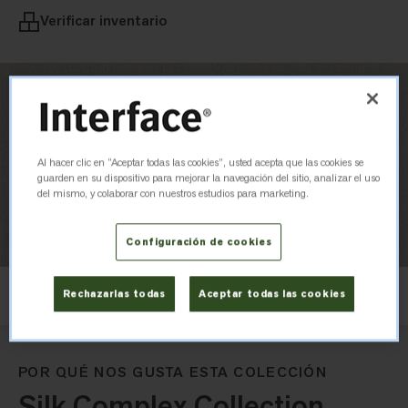
Verificar inventario
Al hacer clic en “Aceptar todas las cookies”, usted acepta que las cookies se
guarden en su dispositivo para mejorar la navegación del sitio, analizar el uso
del mismo, y colaborar con nuestros estudios para marketing.
Configuración de cookies
Diseño
Rechazarlas todas
Aceptar todas las cookies
Ashlar
POR QUÉ NOS GUSTA ESTA COLECCIÓN
Silk Complex Collection