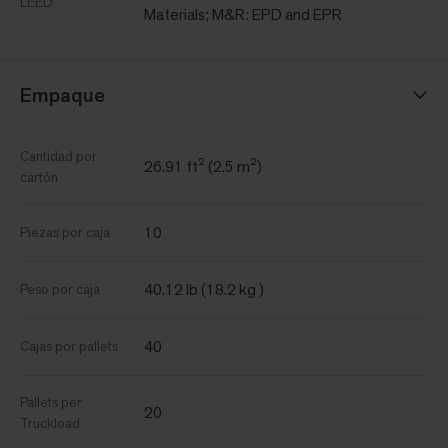
LEED
Materials; M&R: EPD and EPR
Empaque
Cantidad por
26.91 ft² (2.5 m²)
cartón
10
Piezas por caja
40.12 lb (18.2 kg )
Peso por caja
40
Cajas por pallets
Pallets per
20
Truckload