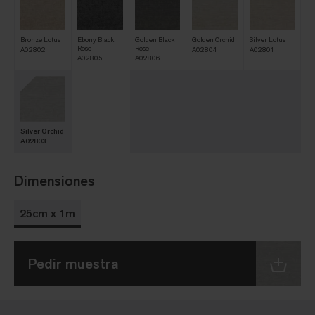
Bronze Lotus
Ebony Black
Golden Black
Golden Orchid
Silver Lotus
Rose
Rose
A02802
A02804
A02801
A02805
A02806
Silver Orchid
A02803
Dimensiones
25cm x 1m
Pedir muestra