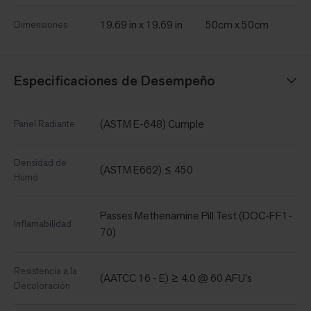
19.69 in x 19.69 in
50cm x 50cm
Dimensiones
Especificaciones de Desempeño
(ASTM E-648) Cumple
Panel Radiante
Densidad de
(ASTM E662) ≤ 450
Humo
Passes Methenamine Pill Test (DOC-FF1-
Inflamabilidad
70)
Resistencia a la
(AATCC 16 - E) ≥ 4.0 @ 60 AFU's
Decoloración