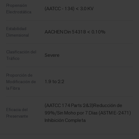
Propensión
(AATCC - 134) < 3.0 KV
Electrostática
Estabilidad
AACHEN Din 54318 < 0.10%
Dimensional
Clasificación del
Severe
Tráfico
Proporción de
1.9 to 2.2
Modificación de
la Fibra
(AATCC 174 Parts 2&3)Reducción de
Eficacia del
99%/Sin Moho por 7 Días (ASTM E-2471)
Preservante
Inhibición Completa