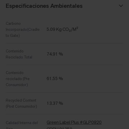
Especificaciones Ambientales
Carbono
5.09 Kg CO₂/M²
Incorporado(Cradle
to Gate)
Contenido
74.91 %
Reciclado Total
Contenido
61.55 %
reciclado (Pre
Consumidor)
Recycled Content
13.37 %
(Post Consumidor)
Green Label Plus #GLP0820
Calidad Interna del
Aire