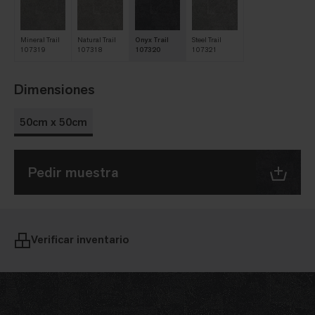
Mineral Trail
Natural Trail
Onyx Trail
Steel Trail
107319
107318
107320
107321
Dimensiones
50cm x 50cm
Pedir muestra
Verificar inventario