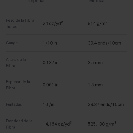
Imperial
Métrica
Peso de la Fibra
24 oz/yd²
814 g/m²
Tufted
1/10 in
39.4 ends/10cm
Gauge
Altura de la
0.137 in
3.5 mm
Fibra
Espesor de la
0.061 in
1.5 mm
Fibra
10 /in
39.37 ends/10cm
Puntadas
Densidad de la
14,164 oz/yd³
525,198 g/m³
Fibra