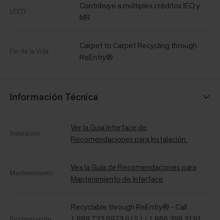
Contribuye a múltiples créditos IEQ y
LEED
MR
Carpet to Carpet Recycling through
Fin de la Vida
ReEntry®
Información Técnica
Ver la Guia Interface de
Instalación
Recomendaciones para Instalación.
Vea la Guía de Recomendaciones para
Mantenimiento
Mantenimiento de Interface
Recyclable through ReEntry® - Call
1.888.733.6873 (U.S.) / 1.866.398.3191
Recuperación