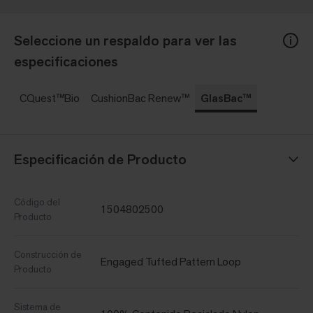
Seleccione un respaldo para ver las
especificaciones
CQuest™Bio
CushionBac Renew™
GlasBac™
Especificación de Producto
Código del
1504802500
Producto
Construcción de
Engaged Tufted Pattern Loop
Producto
Sistema de