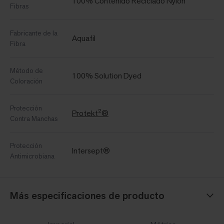
100% Contenido Reciclado Nylon
Fibras
Fabricante de la
Aquafil
Fibra
Método de
100% Solution Dyed
Coloración
Protección
Protekt²®
Contra Manchas
Protección
Intersept®
Antimicrobiana
Más especificaciones de producto