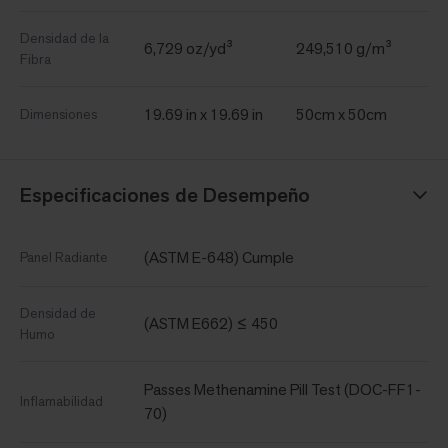
Densidad de la
6,729 oz/yd³
249,510 g/m³
Fibra
19.69 in x 19.69 in
50cm x 50cm
Dimensiones
Especificaciones de Desempeño
(ASTM E-648) Cumple
Panel Radiante
Densidad de
(ASTM E662) ≤ 450
Humo
Passes Methenamine Pill Test (DOC-FF1-
Inflamabilidad
70)