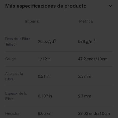
Más especificaciones de producto
Imperial
Métrica
Peso de la Fibra
20 oz/yd²
678 g/m²
Tufted
1/12 in
47.2 ends/10cm
Gauge
Altura de la
0.21 in
5.3 mm
Fibra
Espesor de la
0.107 in
2.7 mm
Fibra
9.66 /in
38.03 ends/10cm
Puntadas