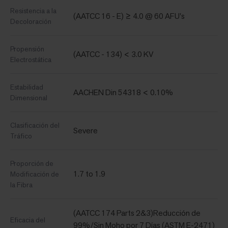
Resistencia a la
(AATCC 16 - E) ≥ 4.0 @ 60 AFU's
Decoloración
Propensión
(AATCC - 134) < 3.0 KV
Electrostática
Estabilidad
AACHEN Din 54318 < 0.10%
Dimensional
Clasificación del
Severe
Tráfico
Proporción de
1.7 to 1.9
Modificación de
la Fibra
(AATCC 174 Parts 2&3)Reducción de
Eficacia del
99%/Sin Moho por 7 Días (ASTM E-2471)