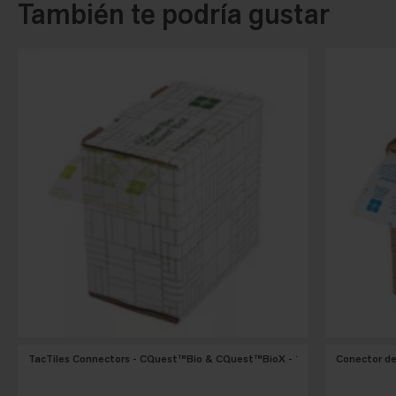
También te podría gustar
TacTiles Connectors - CQuest™Bio & CQuest™BioX - 1 Roll of 500
Conector de