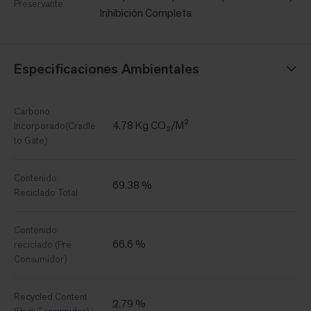
Preservante
Inhibición Completa
Especificaciones Ambientales
Carbono
4.78 Kg CO₂/M²
Incorporado(Cradle
to Gate)
Contenido
69.38 %
Reciclado Total
Contenido
66.6 %
reciclado (Pre
Consumidor)
Recycled Content
2.79 %