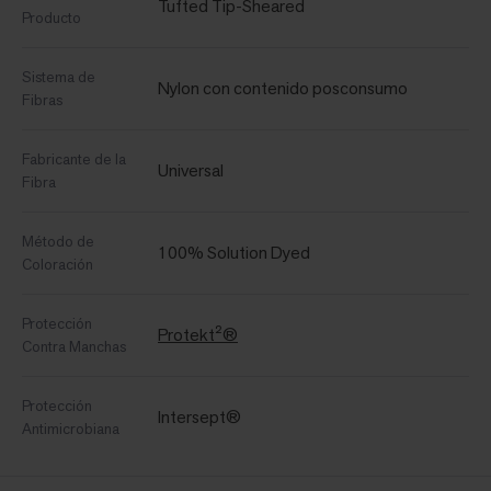
Tufted Tip-Sheared
Producto
Sistema de
Nylon con contenido posconsumo
Fibras
Fabricante de la
Universal
Fibra
Método de
100% Solution Dyed
Coloración
Protección
Protekt²®
Contra Manchas
Protección
Intersept®
Antimicrobiana