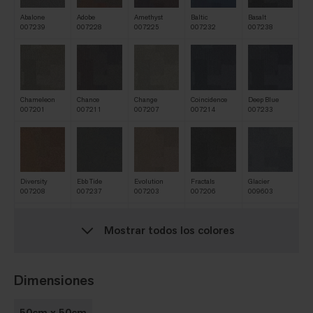
Abalone
Adobe
Amethyst
Baltic
Basalt
007239
007228
007225
007232
007238
Chameleon
Chance
Change
Coincidence
Deep Blue
007201
007211
007207
007214
007233
Diversity
Ebb Tide
Evolution
Fractals
Glacier
007208
007237
007203
007206
009603
Mostrar todos los colores
Granite
Heath
Honeysuckle
Mesquite
Metamorphosis
009607
007220
009602
007221
007204
Dimensiones
50cm x 50cm