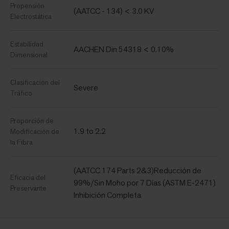
Propensión
(AATCC - 134) < 3.0 KV
Electrostática
Estabilidad
AACHEN Din 54318 < 0.10%
Dimensional
Clasificación del
Severe
Tráfico
Proporción de
1.9 to 2.2
Modificación de
la Fibra
(AATCC 174 Parts 2&3)Reducción de
Eficacia del
99%/Sin Moho por 7 Días (ASTM E-2471)
Preservante
Inhibición Completa