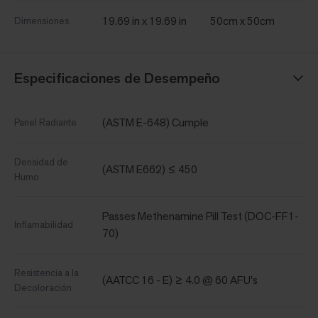
19.69 in x 19.69 in
50cm x 50cm
Dimensiones
Especificaciones de Desempeño
(ASTM E-648) Cumple
Panel Radiante
Densidad de
(ASTM E662) ≤ 450
Humo
Passes Methenamine Pill Test (DOC-FF1-
Inflamabilidad
70)
Resistencia a la
(AATCC 16 - E) ≥ 4.0 @ 60 AFU's
Decoloración