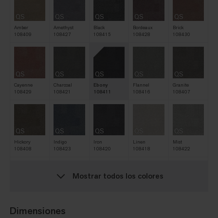
QS
QS
QS
QS
QS
Amber
Amethyst
Black
Bordeaux
Brick
108409
108427
108415
108428
108430
QS
QS
QS
QS
QS
Cayenne
Charcoal
Ebony
Flannel
Granite
108429
108421
108411
108416
108407
QS
QS
QS
QS
QS
Hickory
Indigo
Iron
Linen
Mist
108408
108423
108420
108418
108422
Mostrar todos los colores
QS
QS
QS
QS
QS
Natural
Navy
Nickel
Oat
Pine
108412
108419
108417
108413
108425
Dimensiones