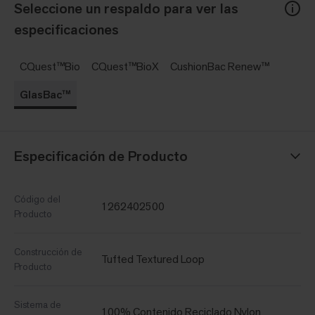
Seleccione un respaldo para ver las
especificaciones
CQuest™Bio
CQuest™BioX
CushionBac Renew™
GlasBac™
Especificación de Producto
Código del
1262402500
Producto
Construcción de
Tufted Textured Loop
Producto
Sistema de
100% Contenido Reciclado Nylon