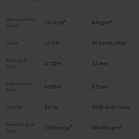
Peso de la Fibra
19 oz/yd²
644 g/m²
Tufted
1/12 in
47.2 ends/10cm
Gauge
Altura de la
0.122 in
3.1 mm
Fibra
Espesor de la
0.086 in
2.2 mm
Fibra
8.6 /in
33.85 ends/10cm
Puntadas
Densidad de la
7,953 oz/yd³
294,896 g/m³
Fibra