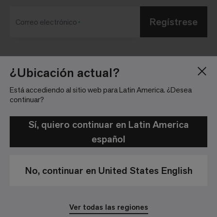
Regístrese
Correo electrónico
Blog
Sala de Prensa
¿Ubicación actual?
Acerca de
Relaciones con
Está accediendo al sitio web para Latin America. ¿Desea
Inversionistas
Trabaja con nosotros
continuar?
Pautas para la
Ubicaciones
comunidad
Sí, quiero continuar en Latin America
español
No, continuar en United States English
Política de Privacidad
Aviso Legal
Ver todas las regiones
© 2026 Interface, Inc. All rights reserved.