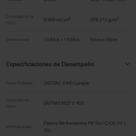
Densidad de la
6,968 oz/yd³
258,372 g/m³
Fibra
19.69 in x 19.69 in
50cm x 50cm
Dimensiones
Especificaciones de Desempeño
(ASTM E-648) Cumple
Panel Radiante
Densidad de
(ASTM E662) ≤ 450
Humo
Passes Methenamine Pill Test (DOC-FF1-
Inflamabilidad
70)