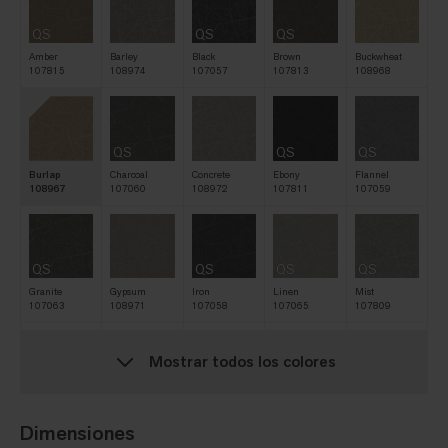
QS
QS
QS
Amber
Barley
Black
Brown
Buckwheat
107815
108974
107057
107813
108968
QS
QS
QS
Burlap
Charcoal
Concrete
Ebony
Flannel
108967
107060
108972
107811
107059
QS
QS
QS
QS
Granite
Gypsum
Iron
Linen
Mist
107063
108971
107058
107065
107809
Mostrar todos los colores
QS
QS
QS
QS
Natural
Navy
Nickel
Oat
Raffia
107061
107810
107062
107812
108969
Dimensiones