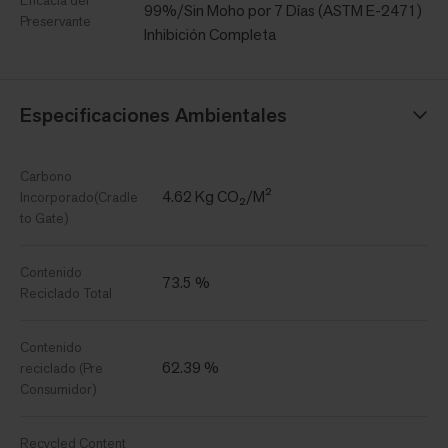
Eficacia del
99%/Sin Moho por 7 Días (ASTM E-2471)
Preservante
Inhibición Completa
Especificaciones Ambientales
Carbono
4.62 Kg CO₂/M²
Incorporado(Cradle
to Gate)
Contenido
73.5 %
Reciclado Total
Contenido
62.39 %
reciclado (Pre
Consumidor)
Recycled Content