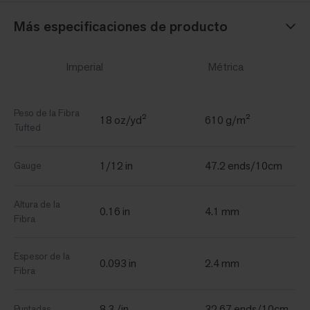
Más especificaciones de producto
Imperial
Métrica
Peso de la Fibra
18 oz/yd²
610 g/m²
Tufted
1/12 in
47.2 ends/10cm
Gauge
Altura de la
0.16 in
4.1 mm
Fibra
Espesor de la
0.093 in
2.4 mm
Fibra
8.3 /in
32.67 ends/10cm
Puntadas