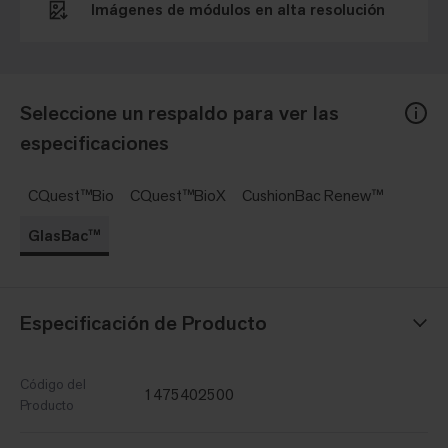
Imágenes de módulos en alta resolución
Seleccione un respaldo para ver las
especificaciones
CQuest™Bio
CQuest™BioX
CushionBac Renew™
GlasBac™
Especificación de Producto
Código del
1475402500
Producto