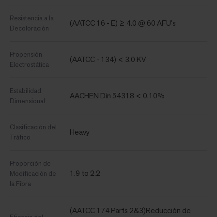
Resistencia a la
(AATCC 16 - E) ≥ 4.0 @ 60 AFU's
Decoloración
Propensión
(AATCC - 134) < 3.0 KV
Electrostática
Estabilidad
AACHEN Din 54318 < 0.10%
Dimensional
Clasificación del
Heavy
Tráfico
Proporción de
1.9 to 2.2
Modificación de
la Fibra
(AATCC 174 Parts 2&3)Reducción de