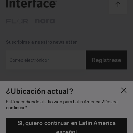
Suscribirse a nuestro
newsletter
Regístrese
Correo electrónico
Blog
Sala de Prensa
¿Ubicación actual?
Acerca de
Relaciones con
Está accediendo al sitio web para Latin America. ¿Desea
Inversionistas
Trabaja con nosotros
continuar?
Pautas para la
Ubicaciones
comunidad
Sí, quiero continuar en Latin America
español