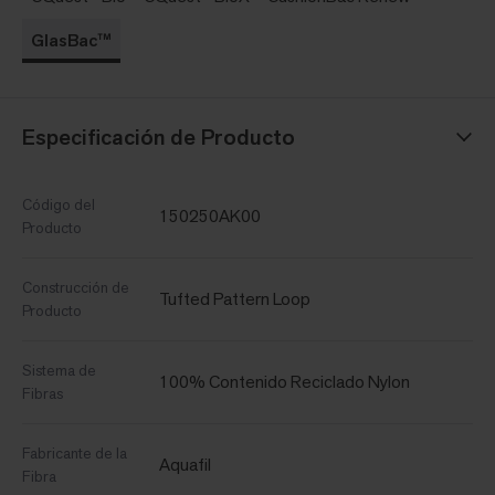
GlasBac™
Especificación de Producto
Código del
150250AK00
Producto
Construcción de
Tufted Pattern Loop
Producto
Sistema de
100% Contenido Reciclado Nylon
Fibras
Fabricante de la
Aquafil
Fibra