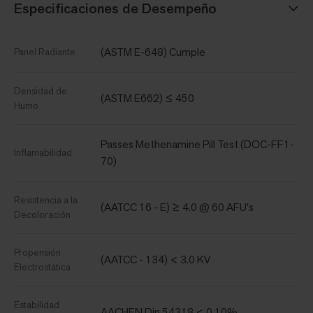
Especificaciones de Desempeño
(ASTM E-648) Cumple
Panel Radiante
Densidad de
(ASTM E662) ≤ 450
Humo
Passes Methenamine Pill Test (DOC-FF1-
Inflamabilidad
70)
Resistencia a la
(AATCC 16 - E) ≥ 4.0 @ 60 AFU's
Decoloración
Propensión
(AATCC - 134) < 3.0 KV
Electrostática
Estabilidad
AACHEN Din 54318 < 0.10%