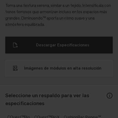
Toma una textura serena, similar a un tejido. Intensifícala con
tonos terrosos que armonizan incluso en los espacios más
grandes. Diminuendo™ aporta un ritmo suave y una
atmósfera equilibrada.
Descargar Especificaciones
Imágenes de módulos en alta resolución
Seleccione un respaldo para ver las
especificaciones
CQuest™Bio
CQuest™BioX
CushionBac Renew™