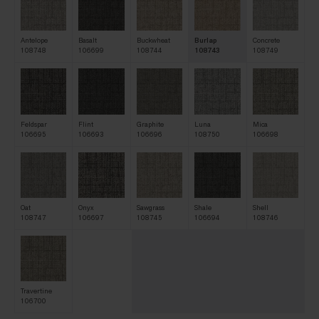
Antelope
Basalt
Buckwheat
Burlap
Concrete
108748
106699
108744
108743
108749
Feldspar
Flint
Graphite
Luna
Mica
106695
106693
106696
108750
106698
Oat
Onyx
Sawgrass
Shale
Shell
108747
106697
108745
106694
108746
Travertine
106700