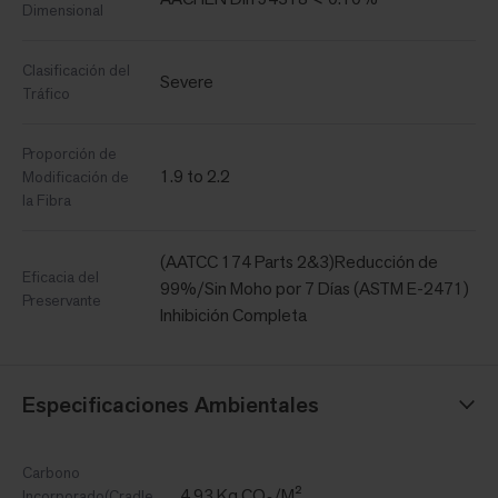
Dimensional
Clasificación del
Severe
Tráfico
Proporción de
1.9 to 2.2
Modificación de
la Fibra
(AATCC 174 Parts 2&3)Reducción de
Eficacia del
99%/Sin Moho por 7 Días (ASTM E-2471)
Preservante
Inhibición Completa
Especificaciones Ambientales
Carbono
4.93 Kg CO₂/M²
Incorporado(Cradle