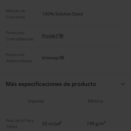
Método de
100% Solution Dyed
Coloración
Protección
Protekt²®
Contra Manchas
Protección
Intersept®
Antimicrobiana
Más especificaciones de producto
Imperial
Métrica
Peso de la Fibra
22 oz/yd²
746 g/m²
Tufted