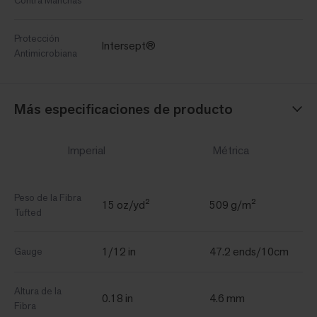
Contra Manchas
Protección
Intersept®
Antimicrobiana
Más especificaciones de producto
Imperial
Métrica
Peso de la Fibra
15 oz/yd²
509 g/m²
Tufted
1/12 in
47.2 ends/10cm
Gauge
Altura de la
0.18 in
4.6 mm
Fibra