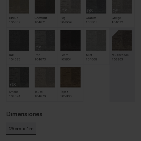
QS
QS
QS
Biscuit
Chestnut
Fog
Granite
Greige
105807
104671
104669
105805
104672
QS
Ink
Iron
Loam
Mist
Mushroom
104675
104673
105804
104668
105803
QS
Smoke
Taupe
Topaz
104674
104670
105806
Dimensiones
25cm x 1m