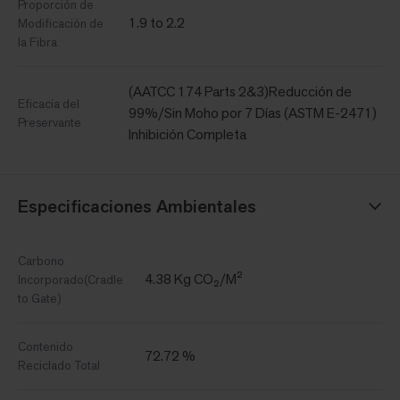
Proporción de
1.9 to 2.2
Modificación de
la Fibra
(AATCC 174 Parts 2&3)Reducción de
Eficacia del
99%/Sin Moho por 7 Días (ASTM E-2471)
Preservante
Inhibición Completa
Especificaciones Ambientales
Carbono
4.38 Kg CO₂/M²
Incorporado(Cradle
to Gate)
Contenido
72.72 %
Reciclado Total