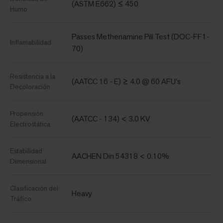
(ASTM E662) ≤ 450
Humo
Passes Methenamine Pill Test (DOC-FF1-
Inflamabilidad
70)
Resistencia a la
(AATCC 16 - E) ≥ 4.0 @ 60 AFU's
Decoloración
Propensión
(AATCC - 134) < 3.0 KV
Electrostática
Estabilidad
AACHEN Din 54318 < 0.10%
Dimensional
Clasificación del
Heavy
Tráfico