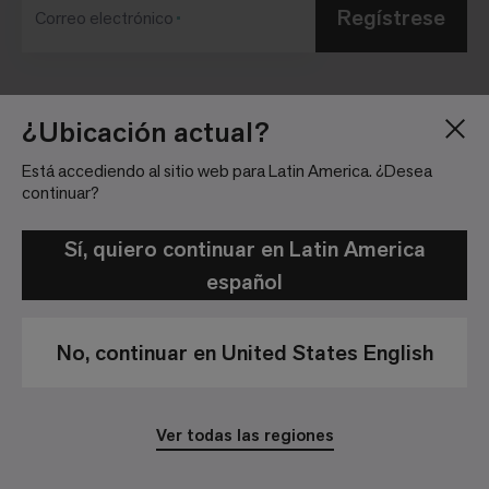
Regístrese
Correo electrónico
Blog
Sala de Prensa
¿Ubicación actual?
Acerca de
Relaciones con
Está accediendo al sitio web para Latin America. ¿Desea
Inversionistas
Trabaja con nosotros
continuar?
Pautas para la
Ubicaciones
comunidad
Sí, quiero continuar en Latin America
español
No, continuar en United States English
Política de Privacidad
Aviso Legal
Ver todas las regiones
© 2026 Interface, Inc. All rights reserved.