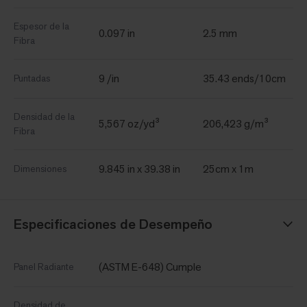
Espesor de la
0.097 in
2.5 mm
Fibra
9 /in
35.43 ends/10cm
Puntadas
Densidad de la
5,567 oz/yd³
206,423 g/m³
Fibra
9.845 in x 39.38 in
25cm x 1m
Dimensiones
Especificaciones de Desempeño
(ASTM E-648) Cumple
Panel Radiante
Densidad de