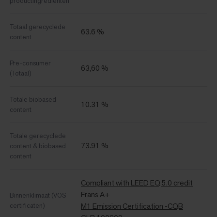
productingrediënten
Totaal gerecyclede
63.6 %
content
Pre-consumer
63,60 %
(Totaal)
Totale biobased
10.31 %
content
Totale gerecyclede
73.91 %
content & biobased
content
Compliant with LEED EQ 5.0 credit
Frans A+
Binnenklimaat (VOS
certificaten)
M1 Emission Certification -CQB