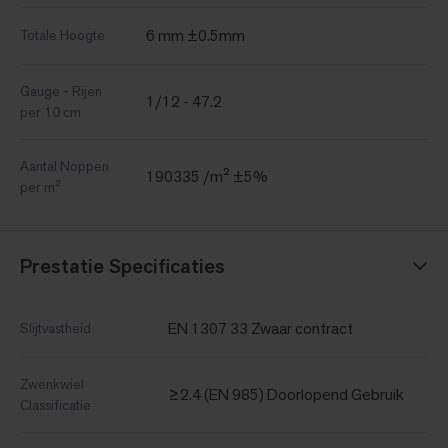
6 mm ±0.5mm
Totale Hoogte
Gauge - Rijen
1/12 - 47.2
per 10 cm
Aantal Noppen
190335 /m² ±5%
per m²
Prestatie Specificaties
EN 1307 33 Zwaar contract
Slijtvastheid
Zwenkwiel
≥2.4 (EN 985) Doorlopend Gebruik
Classificatie