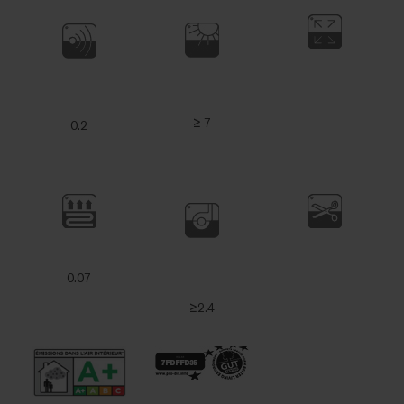
≥ 7
0.2
0.07
≥2.4