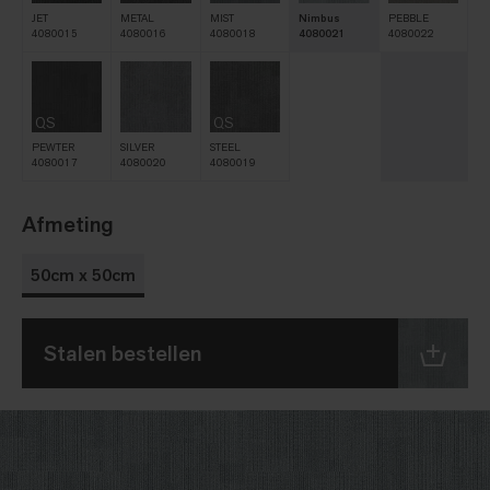
JET
METAL
MIST
Nimbus
PEBBLE
4080015
4080016
4080018
4080021
4080022
QS
QS
PEWTER
SILVER
STEEL
4080017
4080020
4080019
Afmeting
50cm x 50cm
Stalen bestellen