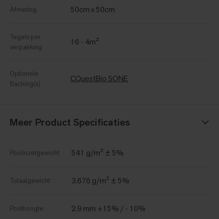
50cm x 50cm
Afmeting
Tegels per
16 - 4m²
verpakking
Optionele
CQuestBio SONE
Backing(s)
Meer Product Specificaties
541 g/m² ± 5%
Poolinzetgewicht
3.676 g/m² ± 5%
Totaalgewicht
2.9 mm +15% / - 10%
Poolhoogte