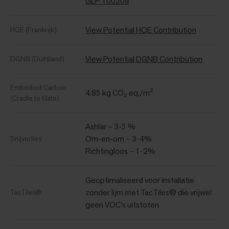
GLP 100209
View Potential HQE Contribution
HQE (Frankrijk)
View Potential DGNB Contribution
DGNB (Duitsland)
Embodied Carbon
4.85 kg CO₂ eq./m²
(Cradle to Gate)
Ashlar – 3-5 %
Om-en-om – 3-4%
Snijverlies
Richtingloos – 1-2%
Geoptimaliseerd voor installatie
zonder lijm met TacTiles® die vrijwel
TacTiles®
geen VOC's uitstoten