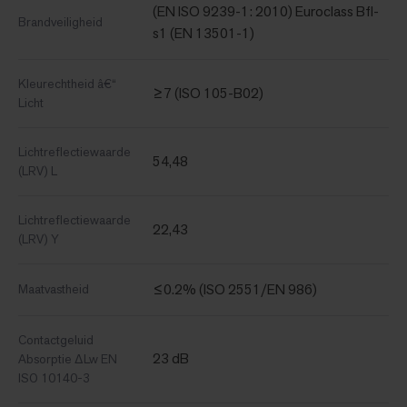
(EN ISO 9239-1: 2010) Euroclass Bfl-
Brandveiligheid
s1 (EN 13501-1)
Kleurechtheid â€“
≥7 (ISO 105-B02)
Licht
Lichtreflectiewaarde
54,48
(LRV) L
Lichtreflectiewaarde
22,43
(LRV) Y
≤0.2% (ISO 2551/EN 986)
Maatvastheid
Contactgeluid
23 dB
Absorptie ΔLw EN
ISO 10140-3