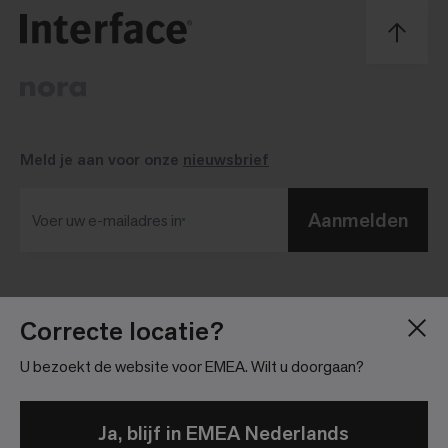
Meld je aan voor onze
nieuwsbrief
Aanmelden
Voer uw e-mailadres in​
Blog
Pers
Correcte locatie?
Over
Investor Relations
U bezoekt de website voor EMEA. Wilt u doorgaan?
Vacatures
Community richtlijnen
Locatie
Juridische informatie
Ja, blijf in EMEA Nederlands