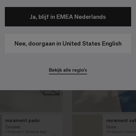
Ja, blijf in EMEA Nederlands
Nee, doorgaan in United States English
Bekijk alle regio's
norament pado
norament sa
Coronet
Orion
16 kleuren
Vierkante tegel
22 kleuren
Vierka