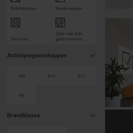
Reliëfstructuur
Ronde noppen
Zijde-mat, licht
Two-tone
gestructureerd
Antislipeigenschappen
A,B
R10
R11
R9
Brandklasse