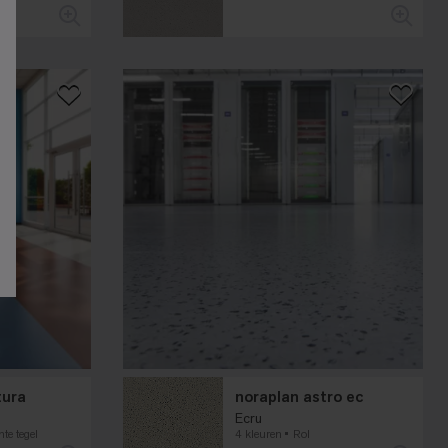
tura
noraplan astro ec
Ecru
nte tegel
4 kleuren
Rol