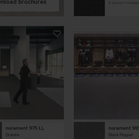
nload brochures
8 kleuren
Vierkant
norament 975 LL
norament 99
Granite
Black Pepper