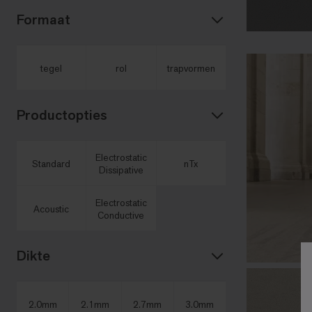
Formaat
tegel
rol
trapvormen
Productopties
Electrostatic
Standard
nTx
Dissipative
Electrostatic
Acoustic
Conductive
Dikte
2.0mm
2.1mm
2.7mm
3.0mm