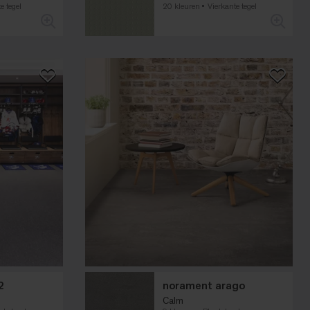
e tegel
20 kleuren
Vierkante tegel
2
norament arago
Calm