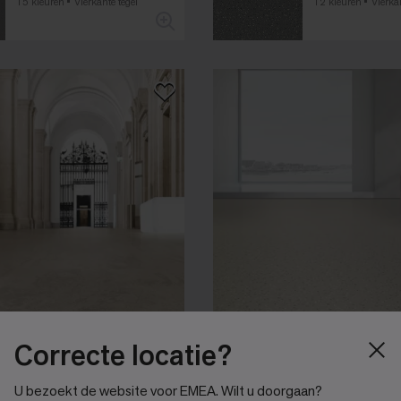
15 kleuren
Vierkante tegel
12 kleuren
Vierka
Correcte locatie?
norament castello
norament gr
Cortege
White Fir
U bezoekt de website voor EMEA. Wilt u doorgaan?
8 kleuren
Vierkante tegel
33 kleuren
Vierka