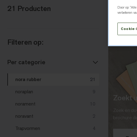
21 Producten
Door op “Alle
verbeteren v
Cookie-i
Filteren op:
Per categorie
nora rubber
21
noraplan
9
Zoekt 
norament
10
Zoek en do
noravant
2
brochure di
Trapvormen
4