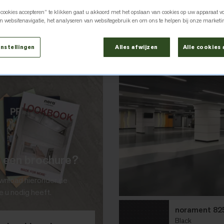
 cookies accepteren” te klikken gaat u akkoord met het opslaan van cookies op uw apparaat vo
Kamerweergave
Rast
an websitenavigatie, het analyseren van websitegebruik en om ons te helpen bij onze marketi
nstellingen
Alles afwijzen
Alle cookies
u een brochure?
wnload hieronder de
e u nodig heeft.
norament 82
Black