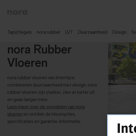
Tapijttegels
nora rubber
LVT
Duurzaamheid
Design
S
nora Rubber
Vloeren
nora rubber vloeren van Interface
combineren duurzaamheid met design. nora
rubber vloeren zijn sterker, zien er beter uit
en gaan langer mee.
Lees meer over de voordelen van nora
vloeren
en ontdek de kleuropties,
specificaties en garantie-informatie.