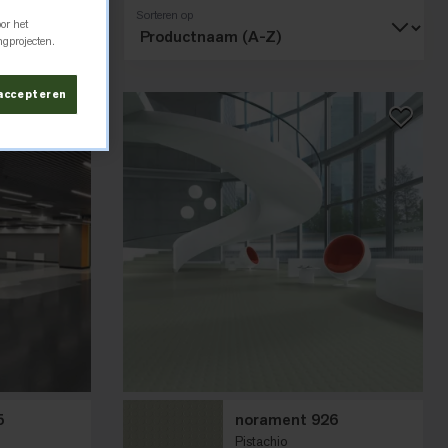
Sorteren op
or het
erweergave
ngprojecten.
 accepteren
5
norament 926
Pistachio