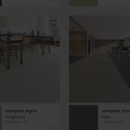
noraplan signa
noraplan sto
Sleigh Ride
Slate
48 kleuren
Rol
16 kleuren
Rol