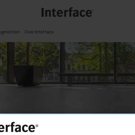
egmenten
Over Interface​