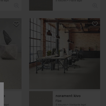
nte tegel
9 kleuren
Plank tegel
ano
norament kivo
Flint
nte tegel
8 kleuren
Vierkante tegel