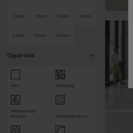
3.2mm
3.5mm
3.6mm
4.0mm
4.5mm
5.0mm
9.0mm
Oppervlak
Glad
Hamerslag
kubusvormige
structuur
Reflectiebrekend