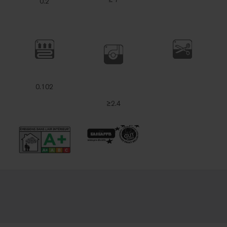
0.2
0.102
≥2.4