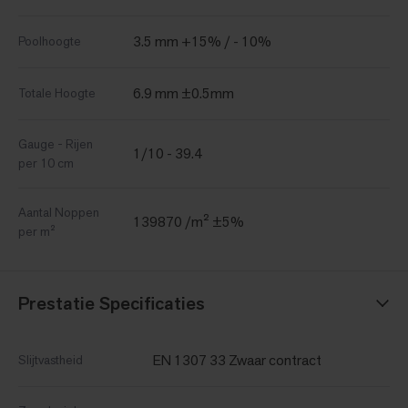
3.5 mm +15% / - 10%
Poolhoogte
6.9 mm ±0.5mm
Totale Hoogte
Gauge - Rijen
1/10 - 39.4
per 10 cm
Aantal Noppen
139870 /m² ±5%
per m²
Prestatie Specificaties
EN 1307 33 Zwaar contract
Slijtvastheid