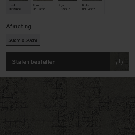
Flint
Granite
Onyx
Slate
8339003
8339001
8339004
8339002
Afmeting
50cm x 50cm
Stalen bestellen