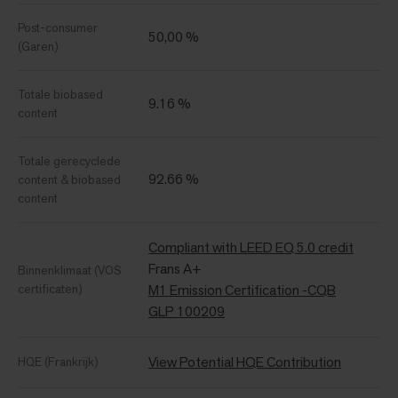
Post-consumer
50,00 %
(Garen)
Totale biobased
9.16 %
content
Totale gerecyclede
92.66 %
content & biobased
content
Compliant with LEED EQ 5.0 credit
Frans A+
Binnenklimaat (VOS
certificaten)
M1 Emission Certification -CQB
GLP 100209
View Potential HQE Contribution
HQE (Frankrijk)