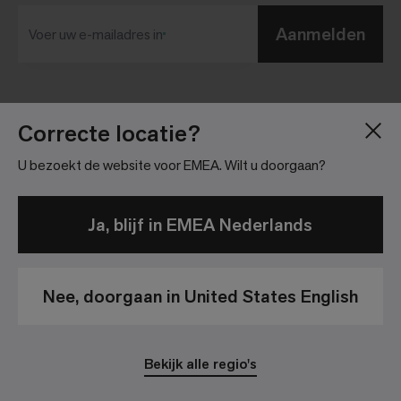
Aanmelden
Voer uw e-mailadres in​
Blog
Pers
Correcte locatie?
Over
Investor Relations
U bezoekt de website voor EMEA. Wilt u doorgaan?
Vacatures
Community richtlijnen
Locatie
Juridische informatie
Ja, blijf in EMEA Nederlands
Nee, doorgaan in United States English
Privacy beleid
Wettelijke Disclaimer
Bekijk alle regio's
© 2026 Interface, Inc. Alle rechten voorbehouden.