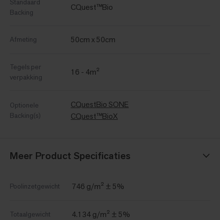
Standaard
CQuest™Bio
Backing
50cm x 50cm
Afmeting
Tegels per
16 - 4m²
verpakking
CQuestBio SONE
Optionele
Backing(s)
CQuest™BioX
Meer Product Specificaties
746 g/m² ± 5%
Poolinzetgewicht
4.134 g/m² ± 5%
Totaalgewicht