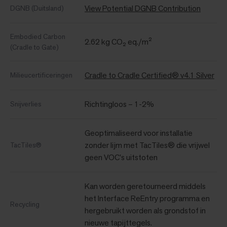
View Potential DGNB Contribution
DGNB (Duitsland)
Embodied Carbon
2.62 kg CO₂ eq./m²
(Cradle to Gate)
Cradle to Cradle Certified® v4.1 Silver
Milieucertificeringen
Richtingloos – 1-2%
Snijverlies
Geoptimaliseerd voor installatie
zonder lijm met TacTiles® die vrijwel
TacTiles®
geen VOC's uitstoten
Kan worden geretourneerd middels
het Interface ReEntry programma en
Recycling
hergebruikt worden als grondstof in
nieuwe tapijttegels.