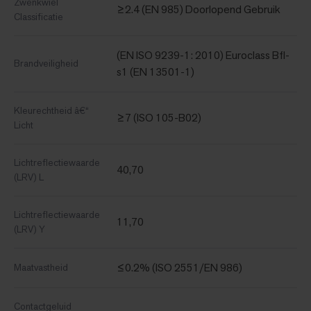
Zwenkwiel
≥2.4 (EN 985) Doorlopend Gebruik
Classificatie
(EN ISO 9239-1: 2010) Euroclass Bfl-
Brandveiligheid
s1 (EN 13501-1)
Kleurechtheid â€“
≥7 (ISO 105-B02)
Licht
Lichtreflectiewaarde
40,70
(LRV) L
Lichtreflectiewaarde
11,70
(LRV) Y
≤0.2% (ISO 2551/EN 986)
Maatvastheid
Contactgeluid