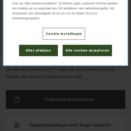
Moss in Stone sluiten naadloos aan op Sett in Stone, wat
Door op “Alle cookies accepteren” te klikken gaat u akkoord met het opslaan
van cookies op uw apparaat voor het verbeteren van websitenavigatie, het
zorgt voor het groen waar we naar verlangen De collectie
analyseren van websitegebruik en om ons te helpen bij onze
wordt verder aangevuld door Rue en Stone Course. Deze
marketingprojecten.
kleur- en motiefrijke stijlen geven een levendig, graffitiachtig
effect.
Cookie-instellingen
Kerbstone
Alles afwijzen
Alle cookies accepteren
De Kerbstone tapijttegel, één van de vier structuurstijlen van
de Human Connections™-collectie, doet denken aan de
aanblik van versleten straten in de stad.
Download Specificaties
Tegelafbeeldingen met hoge resolutie