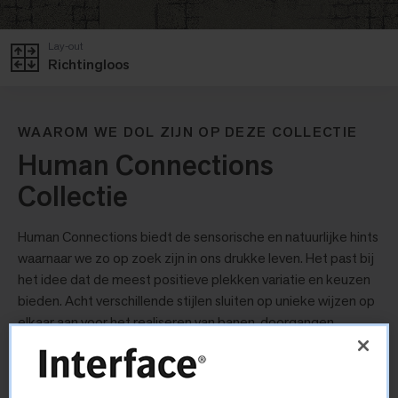
Lay-out
Richtingloos
WAAROM WE DOL ZIJN OP DEZE COLLECTIE
Human Connections
Collectie
Human Connections biedt de sensorische en natuurlijke hints
waarnaar we zo op zoek zijn in ons drukke leven. Het past bij
het idee dat de meest positieve plekken variatie en keuzen
bieden. Acht verschillende stijlen sluiten op unieke wijzen op
elkaar aan voor het realiseren van banen, doorgangen,
collision zones en eindbestemmingen. Sett in Stone,
Kerbstone, Paver en Flagstone zijn vier texturen die doen
denken aan de drukbelopen straten van de stad. Moss en