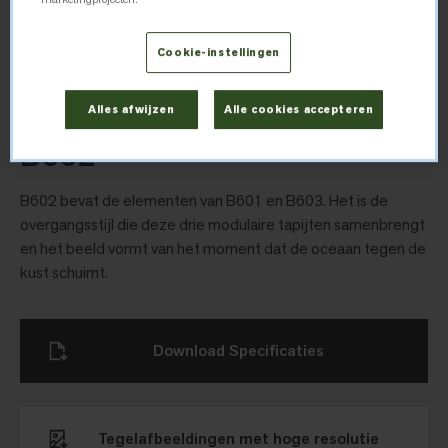
kleuren en bewegingen van de oceaan, en wordt geleverd in
drie vierkante stijlen. De vierkanten zijn een groepering van
Cookie-instellingen
drie texturen die, als ze naast elkaar gelegd worden, het
moment weergeven waarop de zee tegen de kust schuimt.
Alles afwijzen
Alle cookies accepteren
B602
B602 bevat de elementen van B601 en B603. Het is de
overgangsstijl die deze drie modulaire tapijten samenbrengt
en het beeld vormt van het moment dat de oceaan tegen de
kust schuimt.
Download Specificaties
Tegelafbeeldingen met hoge resolutie