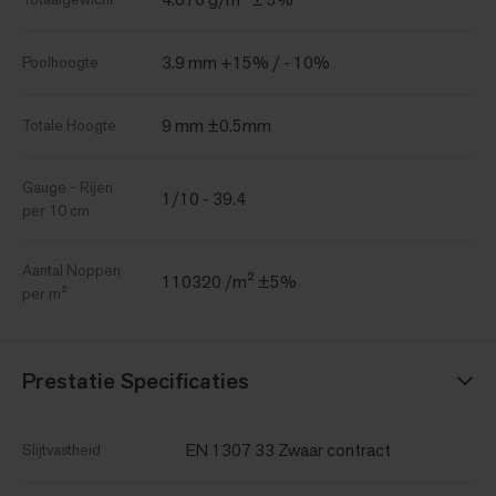
3.9 mm +15% / - 10%
Poolhoogte
9 mm ±0.5mm
Totale Hoogte
Gauge - Rijen
1/10 - 39.4
per 10 cm
Aantal Noppen
110320 /m² ±5%
per m²
Prestatie Specificaties
EN 1307 33 Zwaar contract
Slijtvastheid