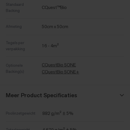
Standaard
CQuest™Bio
Backing
50cm x 50cm
Afmeting
Tegels per
16 - 4m²
verpakking
CQuestBio SONE
Optionele
Backing(s)
CQuestBio SONE+
Meer Product Specificaties
882 g/m² ± 5%
Poolinzetgewicht
4.670 g/m² ± 5%
Totaalgewicht