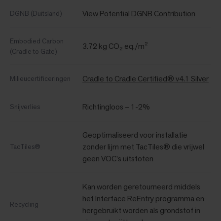
View Potential DGNB Contribution
DGNB (Duitsland)
Embodied Carbon
3.72 kg CO₂ eq./m²
(Cradle to Gate)
Cradle to Cradle Certified® v4.1 Silver
Milieucertificeringen
Richtingloos – 1-2%
Snijverlies
Geoptimaliseerd voor installatie
zonder lijm met TacTiles® die vrijwel
TacTiles®
geen VOC's uitstoten
Kan worden geretourneerd middels
het Interface ReEntry programma en
Recycling
hergebruikt worden als grondstof in