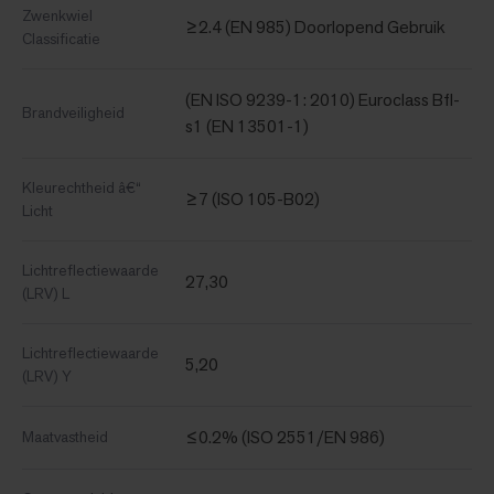
Zwenkwiel
≥2.4 (EN 985) Doorlopend Gebruik
Classificatie
(EN ISO 9239-1: 2010) Euroclass Bfl-
Brandveiligheid
s1 (EN 13501-1)
Kleurechtheid â€“
≥7 (ISO 105-B02)
Licht
Lichtreflectiewaarde
27,30
(LRV) L
Lichtreflectiewaarde
5,20
(LRV) Y
≤0.2% (ISO 2551/EN 986)
Maatvastheid