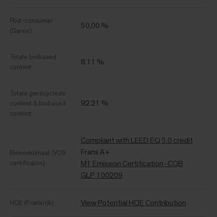
Post-consumer
50,00 %
(Garen)
Totale biobased
8.11 %
content
Totale gerecyclede
92.21 %
content & biobased
content
Compliant with LEED EQ 5.0 credit
Frans A+
Binnenklimaat (VOS
certificaten)
M1 Emission Certification -CQB
GLP 100209
View Potential HQE Contribution
HQE (Frankrijk)