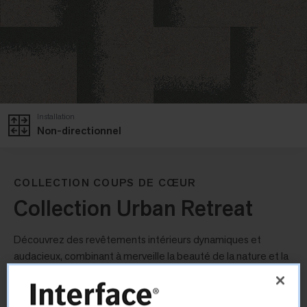
Installation
Non-directionnel
COLLECTION COUPS DE CŒUR
Collection Urban Retreat
Découvrez des revêtements intérieurs dynamiques et
audacieux, combinant à merveille la beauté de la nature et la
sophistication urbaine. Jouant sur des couleurs et textures
évoquant la nature qui s’invite dans l’environnement urbain,
les dalles de moquette de la collection Urban Retreat™ sont