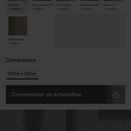
Ash/Ivy
Charcoal/Lichen
Flax/Grass
Granite/Lichen
Stone/Ivy
7148008
7148002
7148005
7148004
7148006
Straw/Grass
7148003
Dimensions
50cm x 50cm
Commander un échantillon