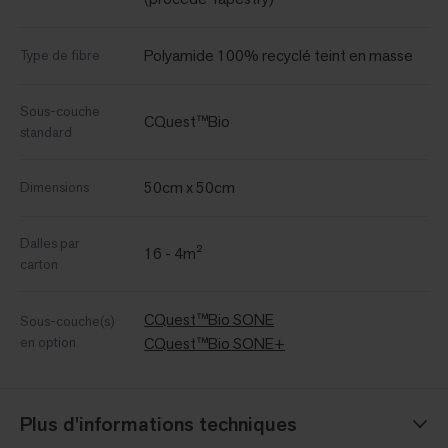
Polyamide 100% recyclé teint en masse
Type de fibre
Sous-couche
CQuest™Bio
standard
50cm x 50cm
Dimensions
Dalles par
16 - 4m²
carton
CQuest™Bio SONE
Sous-couche(s)
en option
CQuest™Bio SONE+
Plus d'informations techniques