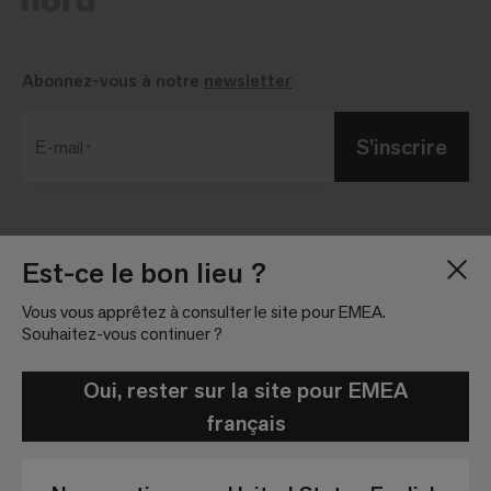
Abonnez-vous à notre
newsletter
S’inscrire
Е-mail
Blog
Salle de presse
Est-ce le bon lieu ?
À Propos
Relations investisseurs
Vous vous apprêtez à consulter le site pour EMEA.
Emploi
Règlement sur les
Souhaitez-vous continuer ?
réseaux sociaux
Nous localiser
Informations légales
Oui, rester sur la site pour EMEA
français