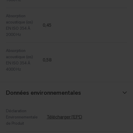
Absorption
acoustique (αs)
0,45
EN ISO 354 Ã
2000 Hz
Absorption
acoustique (αs)
0,58
EN ISO 354 Ã
4000 Hz
Données environnementales
Déclaration
Télécharger l'EPD
Environnementale
de Produit