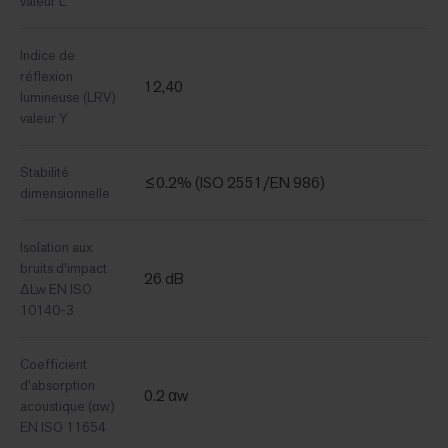
valeur L
Indice de
réflexion
12,40
lumineuse (LRV)
valeur Y
Stabilité
≤0.2% (ISO 2551/EN 986)
dimensionnelle
Isolation aux
bruits d'impact
26 dB
ΔLw EN ISO
10140-3
Coefficient
d'absorption
0.2 αw
acoustique (αw)
EN ISO 11654