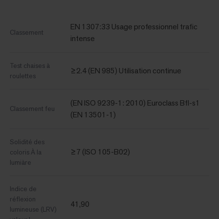
EN 1307:33 Usage professionnel trafic
Classement
intense
Test chaises à
≥2.4 (EN 985) Utilisation continue
roulettes
(EN ISO 9239-1: 2010) Euroclass Bfl-s1
Classement feu
(EN 13501-1)
Solidité des
≥7 (ISO 105-B02)
coloris À la
lumiàre
Indice de
réflexion
41,90
lumineuse (LRV)