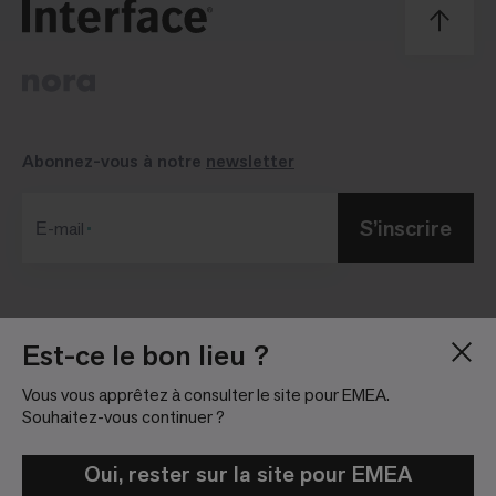
Abonnez-vous à notre
newsletter
S’inscrire
Е-mail
Blog
Salle de presse
Est-ce le bon lieu ?
À Propos
Relations investisseurs
Vous vous apprêtez à consulter le site pour EMEA.
Emploi
Règlement sur les
Souhaitez-vous continuer ?
réseaux sociaux
Nous localiser
Informations légales
Oui, rester sur la site pour EMEA