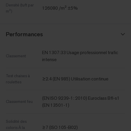
Densité (tuft par
126080 /m² ±5%
m²)
Performances
EN 1307:33 Usage professionnel trafic
Classement
intense
Test chaises à
≥2.4 (EN 985) Utilisation continue
roulettes
(EN ISO 9239-1: 2010) Euroclass Bfl-s1
Classement feu
(EN 13501-1)
Solidité des
≥7 (ISO 105-B02)
coloris À la