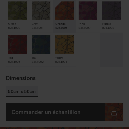
Green
Grey
Orange
Pink
Purple
8344003
8344001
8344005
8344007
8344008
Red
Teal
Yellow
8344006
8344002
8344004
Dimensions
50cm x 50cm
Commander un échantillon