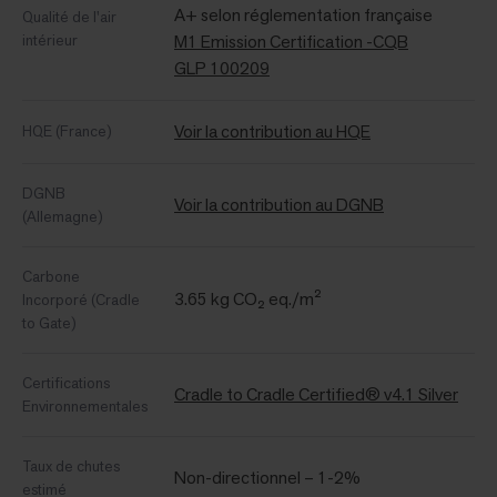
A+ selon réglementation française
Qualité de l'air
intérieur
M1 Emission Certification -CQB
GLP 100209
Voir la contribution au HQE
HQE (France)
DGNB
Voir la contribution au DGNB
(Allemagne)
Carbone
3.65 kg CO₂ eq./m²
Incorporé (Cradle
to Gate)
Certifications
Cradle to Cradle Certified® v4.1 Silver
Environnementales
Taux de chutes
Non-directionnel – 1-2%
estimé