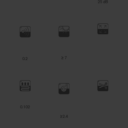
25 dB
≥ 7
0.2
0.102
≥2.4