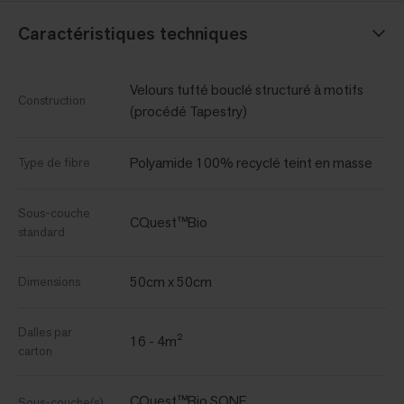
Caractéristiques techniques
Velours tufté bouclé structuré à motifs
Construction
(procédé Tapestry)
Polyamide 100% recyclé teint en masse
Type de fibre
Sous-couche
CQuest™Bio
standard
50cm x 50cm
Dimensions
Dalles par
16 - 4m²
carton
CQuest™Bio SONE
Sous-couche(s)