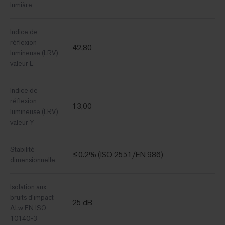
lumiàre
Indice de
réflexion
42,80
lumineuse (LRV)
valeur L
Indice de
réflexion
13,00
lumineuse (LRV)
valeur Y
Stabilité
≤0.2% (ISO 2551/EN 986)
dimensionnelle
Isolation aux
bruits d'impact
25 dB
ΔLw EN ISO
10140-3