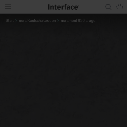
Start
nora Kautschukböden
norament 926 arago