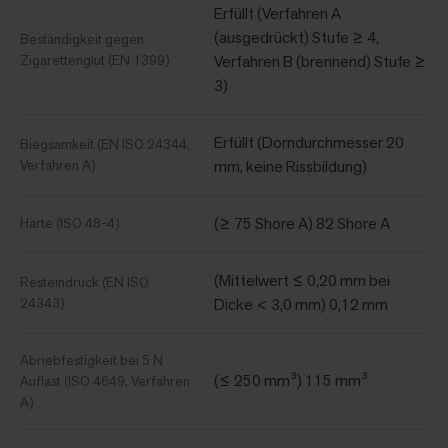
Erfüllt (Verfahren A
(ausgedrückt) Stufe ≥ 4,
Beständigkeit gegen
Zigarettenglut (EN 1399)
Verfahren B (brennend) Stufe ≥
3)
Erfüllt (Dorndurchmesser 20
Biegsamkeit (EN ISO 24344,
Verfahren A)
mm, keine Rissbildung)
(≥ 75 Shore A) 82 Shore A
Härte (ISO 48-4)
(Mittelwert ≤ 0,20 mm bei
Resteindruck (EN ISO
24343)
Dicke < 3,0 mm) 0,12 mm
Abriebfestigkeit bei 5 N
(≤ 250 mm³) 115 mm³
Auflast (ISO 4649, Verfahren
A)