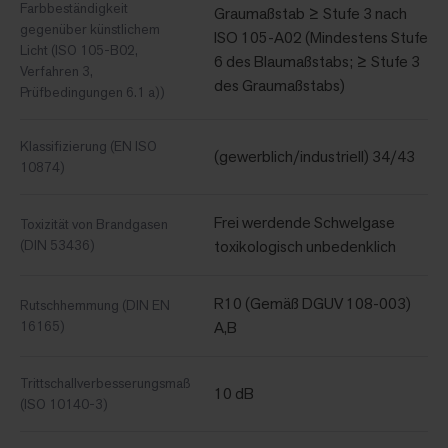
Farbbeständigkeit
Graumaßstab ≥ Stufe 3 nach
gegenüber künstlichem
ISO 105-A02 (Mindestens Stufe
Licht (ISO 105-B02,
6 des Blaumaßstabs; ≥ Stufe 3
Verfahren 3,
des Graumaßstabs)
Prüfbedingungen 6.1 a))
Klassifizierung (EN ISO
(gewerblich/industriell) 34/43
10874)
Frei werdende Schwelgase
Toxizität von Brandgasen
(DIN 53436)
toxikologisch unbedenklich
R10 (Gemäß DGUV 108-003)
Rutschhemmung (DIN EN
16165)
A,B
Trittschallverbesserungsmaß
10 dB
(ISO 10140-3)