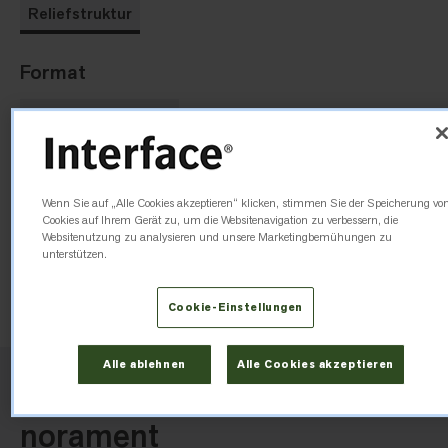
Reliefstruktur
Format
1004 mm x 502 mm
Dicke
Wenn Sie auf „Alle Cookies akzeptieren“ klicken, stimmen Sie der Speicherung vo
Cookies auf Ihrem Gerät zu, um die Websitenavigation zu verbessern, die
3,5mm
Websitenutzung zu analysieren und unsere Marketingbemühungen zu
unterstützen.
Muster bestellen
Cookie-Einstellungen
Alle ablehnen
Alle Cookies akzeptieren
DARUM LIEBEN WIR DIESE KOLLEKTION
norament