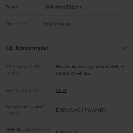
1004 mm x 502 mm
Format
Reliefstruktur
Oberfläche
CE-Konformität
Hersteller: nora systems GmbH, D-
CE-Konformität (EN
14041)
69469 Weinheim
0021
DoP-Nr. (EN 14041)
Wärmeleitfähigkeit (EN
Erfüllt (λ = 0,17 W/(m·K))
10456)
Gleitreibungskoeffizient
Erfüllt (DS)