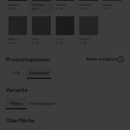
Strength
Fortitude
Stamina
Harmony
Balance
5170
5171
5172
5174
5177
Serene
Calm
Unity
Tranquil
5180
5178
5175
5179
Produktoptionen
Mehr erfahren
nTx
Standard
Variante
Fliese
Formtreppen
Oberfläche