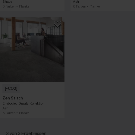
Shade
Ash
6 Farben
Planke
6 Farben
Planke
[-CO2]
Zen Stitch
Embodied Beauty Kollektion
Ash
6 Farben
Planke
3 von 3 Ergebnissen