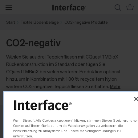
Start
Textile Bodenbeläge
CO2-negative Produkte
CO2-negativ
Wählen Sie aus drei Teppichfliesen mit CQuestTMBioX
Rückenkonstruktion im Standard oder fügen Sie
CQuestTMBioX bei vielen weiteren Produktion optional
hinzu, um in Kombination mit 100 % recyceltem Nylon
weitere CO2-negative Teppichfliesen zu erhalten.
Mehr
erfahren
.
3 Artikel
Wenn Sie auf „Alle Cookies akzeptieren“ klicken, stimmen Sie der Speicherung vo
Cookies auf Ihrem Gerät zu, um die Websitenavigation zu verbessern, die
Websitenutzung zu analysieren und unsere Marketingbemühungen zu
unterstützen.