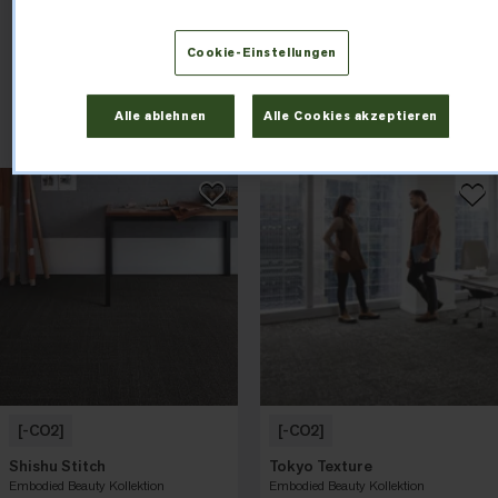
Raumansicht
Rasteransicht
Cookie-Einstellungen
Sortieren nach
Filtern nach
Alle ablehnen
Alle Cookies akzeptieren
[-CO2]
[-CO2]
Shishu Stitch
Tokyo Texture
Embodied Beauty Kollektion
Embodied Beauty Kollektion