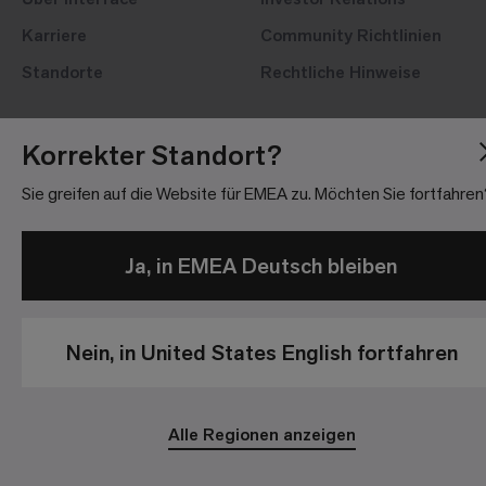
Karriere
Community Richtlinien
Standorte
Rechtliche Hinweise
Korrekter Standort?
Sie greifen auf die Website für EMEA zu. Möchten Sie fortfahren
Datenschutzrichtlinien
Haftungsausschluss
Impre
Ja, in EMEA Deutsch bleiben
© 2026 Interface, Inc. Alle Rechte vorbehalten.
Nein, in United States English fortfahren
Alle Regionen anzeigen