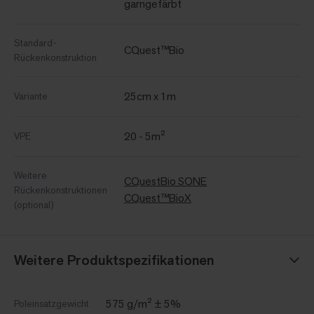
garngefärbt
Standard-
CQuest™Bio
Rückenkonstruktion
25cm x 1m
Variante
20 - 5m²
VPE
Weitere
CQuestBio SONE
Rückenkonstruktionen
CQuest™BioX
(optional)
Weitere Produktspezifikationen
575 g/m² ± 5%
Poleinsatzgewicht