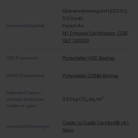
Übereinstimmung mit LEED EQ
5.0 Credit
French A+
Innenraumluftqualität
M1 Emission Certification -CQB
GLP 100209
Potentieller HQE-Beitrag
HQE (Frankreich)
Potentieller DGNB-Beitrag
DGNB (Deutschland)
Embodied Carbon /
2.23 kg CO₂ eq./m²
Verbaute Emissionen
(cradle-to-gate)
Cradle to Cradle Certified® v4.1
Umweltzertifizierungen
Silver