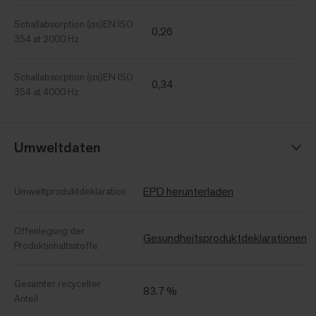
Schallabsorption (αs)EN ISO
0,26
354 at 2000 Hz
Schallabsorption (αs)EN ISO
0,34
354 at 4000 Hz
Umweltdaten
EPD herunterladen
Umweltproduktdeklaration
Offenlegung der
Gesundheitsproduktdeklarationen
Produktinhaltsstoffe
Gesamter recycelter
83.7 %
Anteil