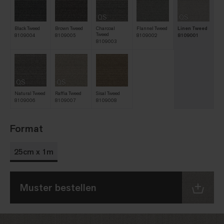
QS
QS
Black Tweed
Brown Tweed
Charcoal
Flannel Tweed
Linen Tweed
Tweed
8109004
8109005
8109002
8109001
8109003
QS
QS
Natural Tweed
Raffia Tweed
Sisal Tweed
8109006
8109007
8109008
Format
25cm x 1m
Muster bestellen