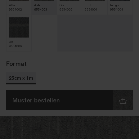
Alba
Ash
Coal
Flint
Indigo
9554002
9554003
9554005
9554001
9554004
Jet
9554006
Format
25cm x 1m
Muster bestellen