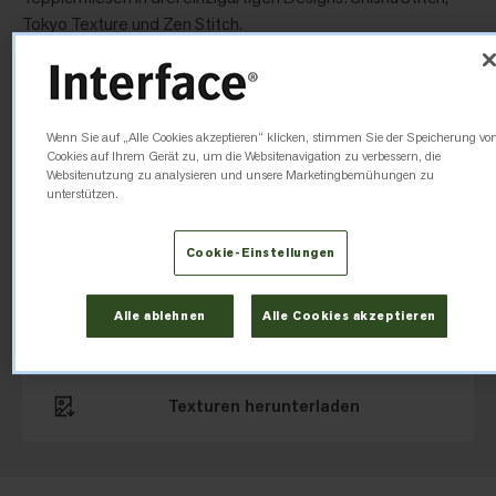
Tokyo Texture und Zen Stitch.
Simple Sash
Wenn Sie auf „Alle Cookies akzeptieren“ klicken, stimmen Sie der Speicherung vo
Simple Sash™ bietet einen Mix verschiedener Texturen. Die
Cookies auf Ihrem Gerät zu, um die Websitenavigation zu verbessern, die
gerippten Details knüpfen an die anderen Produkte der
Websitenutzung zu analysieren und unsere Marketingbemühungen zu
Kollektion an und der Twill-Effekt erzeugt einen
unterstützen.
einzigartigen Rhythmus auf dem Boden.
Cookie-Einstellungen
Technische Daten herunterladen
Alle ablehnen
Alle Cookies akzeptieren
Texturen herunterladen​