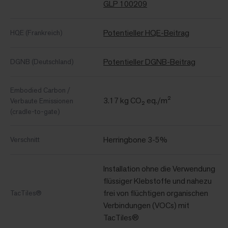
GLP 100209
Potentieller HQE-Beitrag
HQE (Frankreich)
Potentieller DGNB-Beitrag
DGNB (Deutschland)
Embodied Carbon /
3.17 kg CO₂ eq./m²
Verbaute Emissionen
(cradle-to-gate)
Herringbone 3-5%
Verschnitt
Installation ohne die Verwendung
flüssiger Klebstoffe und nahezu
frei von flüchtigen organischen
TacTiles®
Verbindungen (VOCs) mit
TacTiles®