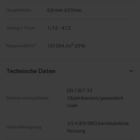
6,6 mm ±0.5mm
Gesamtdicke
1/12 - 47,2
Teilung x 10 cm
191264 /m² ±5%
Noppenzahl/m²
Technische Daten
EN 1307 33
Objektbereich/gewerblich
Beanspruchungsklasse
stark
≥2.4 (EN 985) kontinuierliche
Stuhlrolleneignung
Nutzung