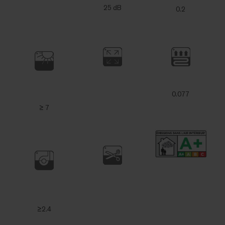
25 dB
0.2
0.077
≥ 7
≥2.4