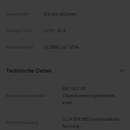
6,6 mm ±0.5mm
Gesamtdicke
1/12 - 47,2
Teilung x 10 cm
313985 /m² ±5%
Noppenzahl/m²
Technische Daten
EN 1307 33
Objektbereich/gewerblich
Beanspruchungsklasse
stark
≥2.4 (EN 985) kontinuierliche
Stuhlrolleneignung
Nutzung