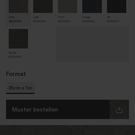
Ash
Coal
Flint
Indigo
Jet
9555003
9555005
9555001
9555004
9555007
Taupe
9555002
Format
25cm x 1m
Muster bestellen