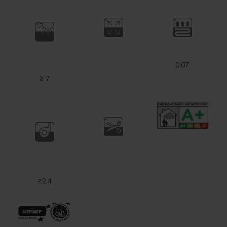
0.07
≥ 7
≥2.4