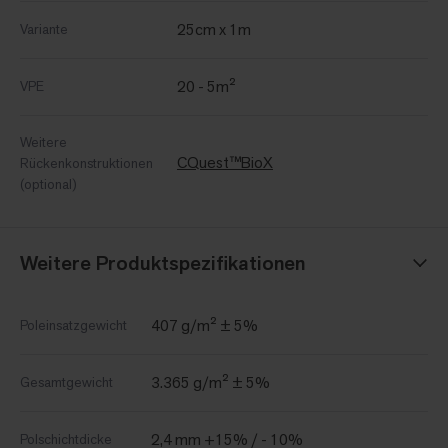
25cm x 1m
Variante
20 - 5m²
VPE
Weitere
CQuest™BioX
Rückenkonstruktionen
(optional)
Weitere Produktspezifikationen
407 g/m² ± 5%
Poleinsatzgewicht
3.365 g/m² ± 5%
Gesamtgewicht
2,4 mm +15% / - 10%
Polschichtdicke