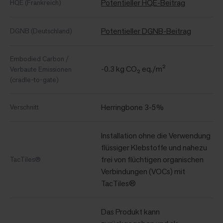
Potentieller HQE-Beitrag
HQE (Frankreich)
Potentieller DGNB-Beitrag
DGNB (Deutschland)
Embodied Carbon /
-0.3 kg CO₂ eq./m²
Verbaute Emissionen
(cradle-to-gate)
Herringbone 3-5%
Verschnitt
Installation ohne die Verwendung
flüssiger Klebstoffe und nahezu
frei von flüchtigen organischen
TacTiles®
Verbindungen (VOCs) mit
TacTiles®
Das Produkt kann