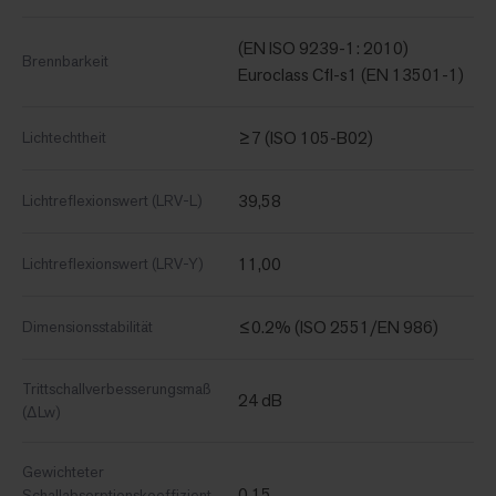
(EN ISO 9239-1: 2010)
Brennbarkeit
Euroclass Cfl-s1 (EN 13501-1)
≥7 (ISO 105-B02)
Lichtechtheit
39,58
Lichtreflexionswert (LRV-L)
11,00
Lichtreflexionswert (LRV-Y)
≤0.2% (ISO 2551/EN 986)
Dimensionsstabilität
Trittschallverbesserungsmaß
24 dB
(ΔLw)
Gewichteter
0.15
Schallabsorptionskoeffizient