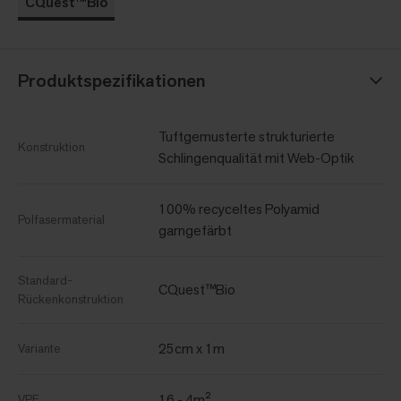
CQuest™Bio
Produktspezifikationen
Tuftgemusterte strukturierte
Konstruktion
Schlingenqualität mit Web-Optik
100% recyceltes Polyamid
Polfasermaterial
garngefärbt
Standard-
CQuest™Bio
Rückenkonstruktion
25cm x 1m
Variante
16 - 4m²
VPE