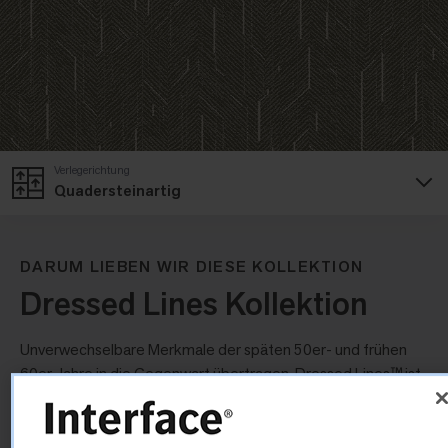
Verlegerichtung
Quadersteinartig
DARUM LIEBEN WIR DIESE KOLLEKTION
Dressed Lines Kollektion
Unverwechselbare Merkmale der späten 50er- und frühen
60er-Jahre in die Gegenwart übertragen. Dressed Lines™ ist
klassischer Modernismus – und ein weiterer Beweis, dass
weniger mehr ist. Die Zeiten haben sich geändert – aber der
Optimismus lebt ungebrochen weiter.