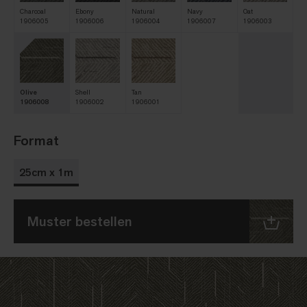
Charcoal
Ebony
Natural
Navy
Oat
1906005
1906006
1906004
1906007
1906003
Olive
Shell
Tan
1906008
1906002
1906001
Format
25cm x 1m
Muster bestellen