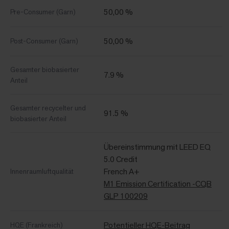
50,00 %
Pre-Consumer (Garn)
50,00 %
Post-Consumer (Garn)
Gesamter biobasierter
7.9 %
Anteil
Gesamter recycelter und
91.5 %
biobasierter Anteil
Übereinstimmung mit LEED EQ
5.0 Credit
French A+
Innenraumluftqualität
M1 Emission Certification -CQB
GLP 100209
Potentieller HQE-Beitrag
HQE (Frankreich)