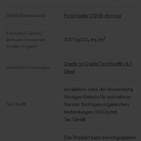
Potentieller DGNB-Beitrag
DGNB (Deutschland)
Embodied Carbon /
3.27 kg CO₂ eq./m²
Verbaute Emissionen
(cradle-to-gate)
Cradle to Cradle Certified® v4.1
Umweltzertifizierungen
Silver
Installation ohne die Verwendung
flüssiger Klebstoffe und nahezu
frei von flüchtigen organischen
TacTiles®
Verbindungen (VOCs) mit
TacTiles®
Das Produkt kann zurückgegeben