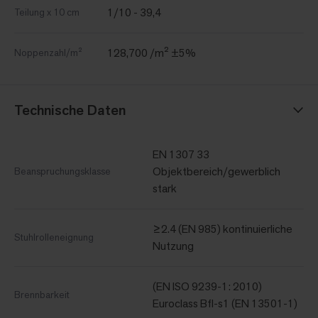
1/10 - 39,4
Teilung x 10 cm
128,700 /m² ±5%
Noppenzahl/m²
Technische Daten
EN 1307 33
Objektbereich/gewerblich
Beanspruchungsklasse
stark
≥2.4 (EN 985) kontinuierliche
Stuhlrolleneignung
Nutzung
(EN ISO 9239-1: 2010)
Brennbarkeit
Euroclass Bfl-s1 (EN 13501-1)