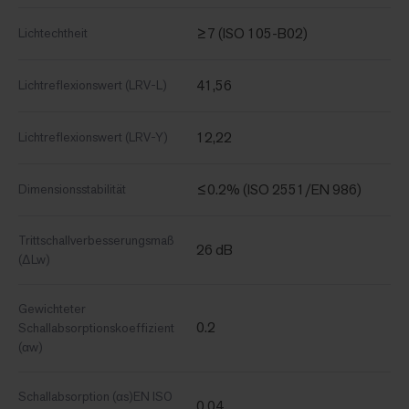
≥7 (ISO 105-B02)
Lichtechtheit
41,56
Lichtreflexionswert (LRV-L)
12,22
Lichtreflexionswert (LRV-Y)
≤0.2% (ISO 2551/EN 986)
Dimensionsstabilität
Trittschallverbesserungsmaß
26 dB
(ΔLw)
Gewichteter
0.2
Schallabsorptionskoeffizient
(αw)
Schallabsorption (αs)EN ISO
0,04