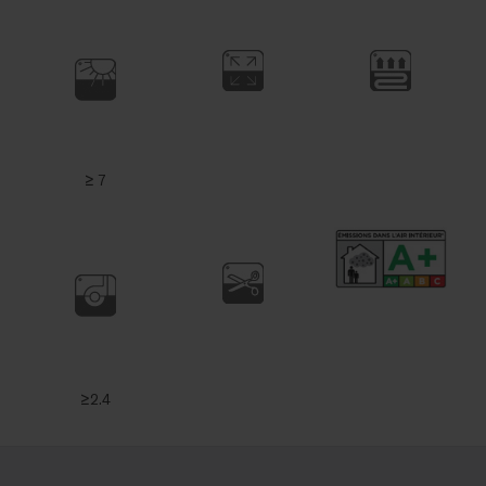
≥ 7
≥2.4