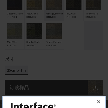
Chestnut/Navy
Fog/Citrus
Greige/Honey
Ink/Olive
Iron/Prairie
8187004
8187002
8187005
8187008
8187006
Mist/Aloe
Smoke/Apple
Taupe/Flannel
8187001
8187007
8187003
尺寸
25cm x 1m
订购样品