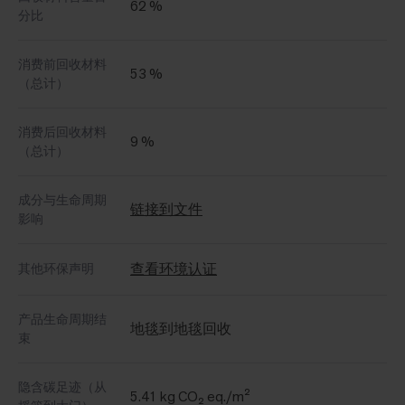
62 %
分比
消费前回收材料
53 %
（总计）
消费后回收材料
9 %
（总计）
成分与生命周期
链接到文件
影响
查看环境认证
其他环保声明
产品生命周期结
地毯到地毯回收
束
隐含碳足迹（从
5.41 kg CO₂ eq./m²