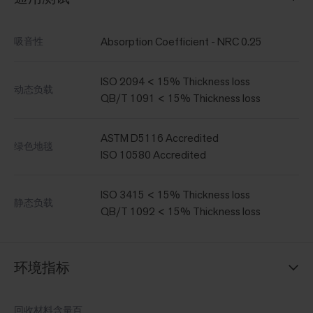
Absorption Coefficient - NRC 0.25
吸音性
ISO 2094 < 15% Thickness loss
动态负载
QB/T 1091 < 15% Thickness loss
ASTM D5116 Accredited
绿色地毯
ISO 10580 Accredited
ISO 3415 < 15% Thickness loss
静态负载
QB/T 1092 < 15% Thickness loss
环境指标
回收材料含量百