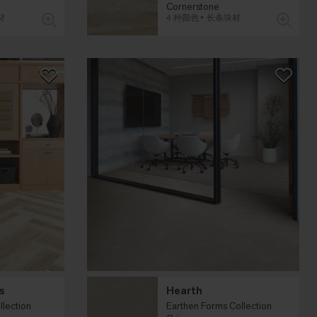
Cornerstone
材
4 种颜色
长条块材
s
Hearth
llection
Earthen Forms Collection