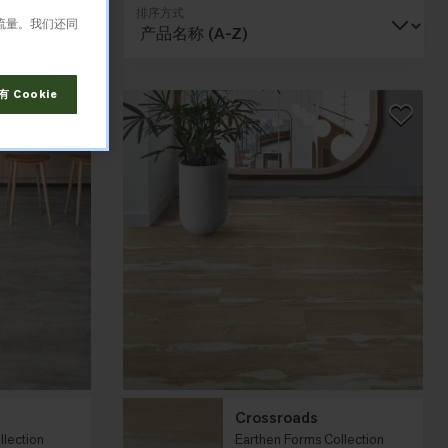
排序方式
网格视图
析流量。我们还同
 Cookie
Crossroads
llection
Earthen Forms Collection