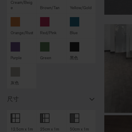
Cream/Beig
e
Brown/Tan
Yellow/Gold
Orange/Rust
Red/Pink
Blue
Purple
Green
黑色
灰色
尺寸
12.5cm x 1m
25cm x 1m
50cm x 1m