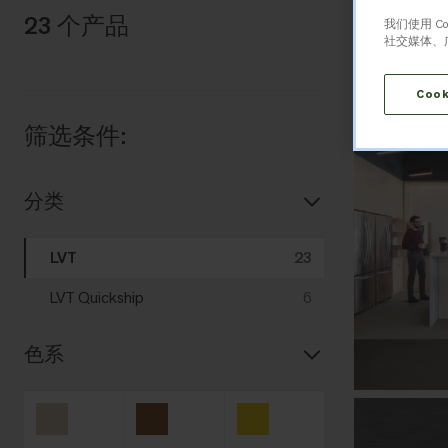
23 个产品
我们使用 
社交媒体、
Cook
筛选条件:
分类
LVT
23
LVT Quickship
6
色系