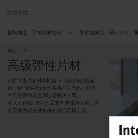
模块地毯
诺拉橡胶地板
LVT
可持续发展
设计中心
首页
LVT
高级弹性片材
英特飞提供多种高性能LVT花色与色彩选
择。我们的4.5mm长条与方块产品，能为
各类空间需求提供理想解决方案。
深入了解我们LVT产品的卓越性能优势，探
索实现无缝拼接效果的多样选择方案
.