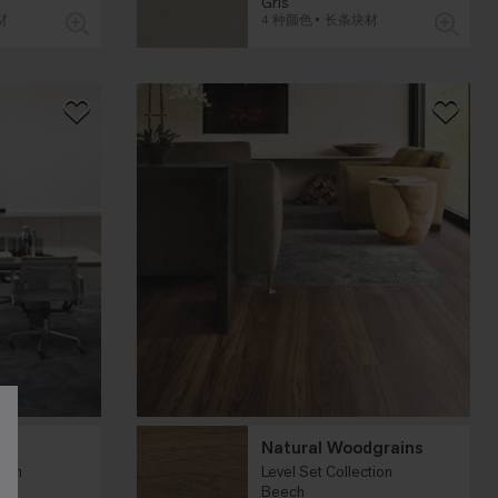
Gris
材
4 种颜色
长条块材
es
Natural Woodgrains
tion
Level Set Collection
ble
Beech