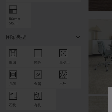
50cm x
50cm
图案类型
编织
纯色
混凝土
几何
金属
木纹
石纹
有机