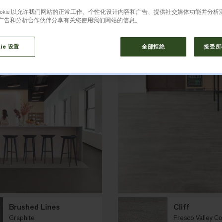
房间视图
Cookie 以允许我们网站的正常工作、个性化设计内容和广告、提供社交媒体功能并分
广告和分析合作伙伴分享有关您使用我们网站的信息。
ie 设置
全部拒绝
接受所有
Brushed Lines
Cliff
Graphite
Fresco Valley Co