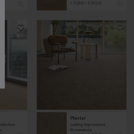
材
9 种颜色
长条块材
Plaster
ollection
Lasting Impressions
er
Collection
Brownstone