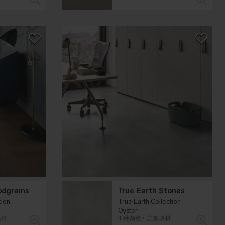
odgrains
True Earth Stones
tion
True Earth Collection
Oyster
块材
4 种颜色
方形块材