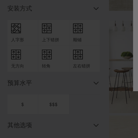
安装方式
人字形
上下错拼
顺铺
无方向
转角
左右错拼
预算水平
$
$$$
其他选项