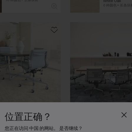
White Oak
6 种颜色
长条块
位置正确？
Heirloom
Natural Ston
Lasting Impressions
Level Set Collec
您正在访问 中国 的网站。 是否继续？
Collection
Canvas
Cool Impala Mar