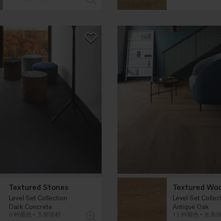
Textured Stones
Textured Wo
Level Set Collection
Level Set Collec
Dark Concrete
Antique Oak
6 种颜色
方形块材
12 种颜色
长条