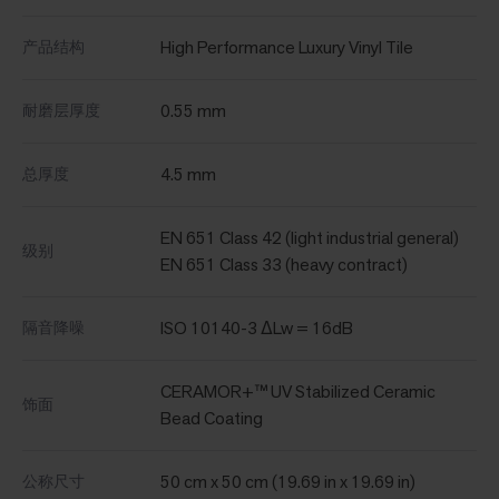
High Performance Luxury Vinyl Tile
产品结构
0.55 mm
耐磨层厚度
4.5 mm
总厚度
EN 651 Class 42 (light industrial general)
级别
EN 651 Class 33 (heavy contract)
ISO 10140-3 ΔLw = 16dB
隔音降噪
CERAMOR+™ UV Stabilized Ceramic
饰面
Bead Coating
50 cm x 50 cm (19.69 in x 19.69 in)
公称尺寸