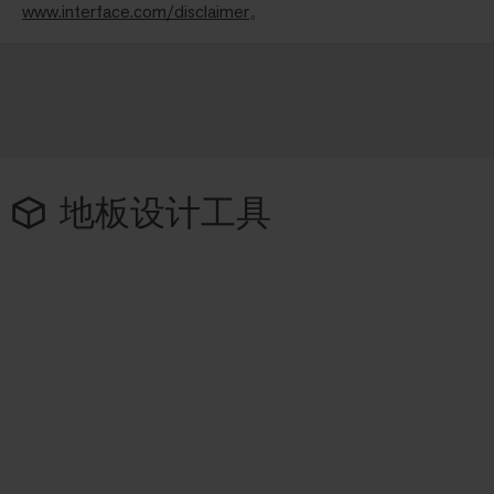
www.interface.com/disclaimer
。
地板设计工具