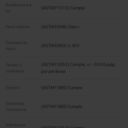
Resistencia a la
(ASTM F1515) Cumple
luz
(ASTM E648) Class I
Panel radiante
Densidad de
(ASTM E662) ≤ 450
Humo
(ASTM F2055) Cumple, +/- 0.016 pulg.
Tamaño y
cuadratura
por pie linear
(ASTM F386) Cumple
Espesor
Estabilidad
(ASTM F386) Cumple
Dimensional
Indentación
(ASTM F1914) Cumple