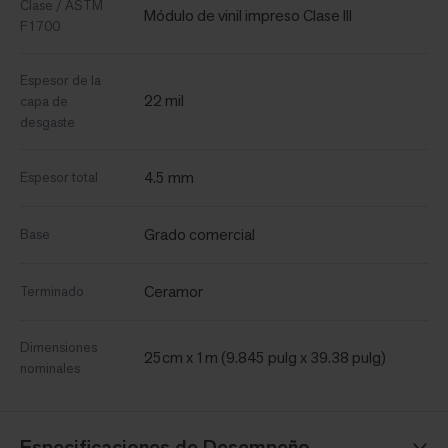
Clase / ASTM
Módulo de vinil impreso Clase III
F1700
Espesor de la
22 mil
capa de
desgaste
4.5 mm
Espesor total
Grado comercial
Base
Ceramor
Terminado
Dimensiones
25cm x 1m (9.845 pulg x 39.38 pulg)
nominales
Especificaciones de Desempeño