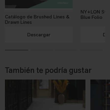
NY+LON Stre
Catálogo de Brushed Lines &
Blue Folio
Drawn Lines
Descargar
De
También te podría gustar