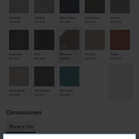
QS
Alabaster
Celadon
Deep Cobalt
Eucalyptus
Galena
A01602
A01618
A01622
A01619
A01604
QS
QS
Graphite
Kohl
Mousse
Paraffin
Rouge
A01605
A01606
A01611
A01609
A01616
Sandalwood
Soft Shadow
Teal Oxide
A01608
A01612
A01620
Dimensiones
25cm x 1m