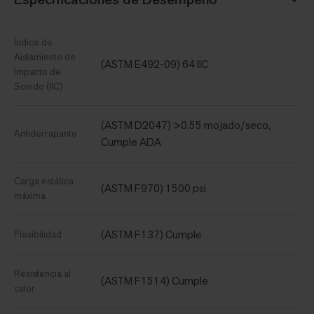
Índice de
Aislamiento de
(ASTM E492-09) 64 IIC
Impacto de
Sonido (IIC)
(ASTM D2047) >0.55 mojado/seco,
Antiderrapante
Cumple ADA
Carga estática
(ASTM F970) 1500 psi
máxima
(ASTM F137) Cumple
Flexibilidad
Resistencia al
(ASTM F1514) Cumple
calor