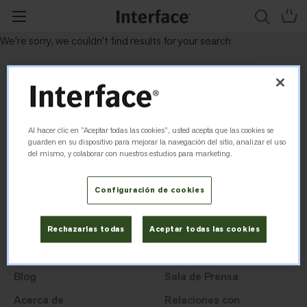
We're sorry, we couldn't find results for your search
Al hacer clic en “Aceptar todas las cookies”, usted acepta que las cookies se
guarden en su dispositivo para mejorar la navegación del sitio, analizar el uso
del mismo, y colaborar con nuestros estudios para marketing.
Suscribirse a nuestro
newsletter
Configuración de cookies
Regístrese
Correo electrónico
Rechazarlas todas
Aceptar todas las cookies
Blog
Sala de Prensa
Acerca de
Relaciones con