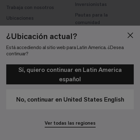
Inversionistas
Trabaja con nosotros
Pautas para la
Ubicaciones
comunidad
¿Ubicación actual?
Está accediendo al sitio web para Latin America. ¿Desea
continuar?
Sí, quiero continuar en Latin America
Política de Privacidad
Aviso Legal
español
© 2026 Interface, Inc. All rights reserved.
No, continuar en United States English
Ver todas las regiones