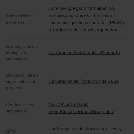
Libre de Agregado formaldehído,
metales pesados ​​y Ortho ftalatos,
Composición de
materiales
sustancias químicas fluoradas (PFAS) y
retardantes de llama halogenados.
La divulgación de
Declaración Ambiental de Producto
los impactos
ambientales
Divulgación de los
Declaración de Productos de Salud
ingredientes del
producto
NSF/ANSI 140 Gold
Certificaciones
ambientales
GreenCircle Certified Recyclable
Contribuye a múltiples créditos IEQ y
LEED