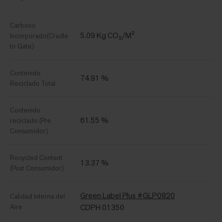
Carbono
5.09 Kg CO₂/M²
Incorporado(Cradle
to Gate)
Contenido
74.91 %
Reciclado Total
Contenido
61.55 %
reciclado (Pre
Consumidor)
Recycled Content
13.37 %
(Post Consumidor)
Green Label Plus #GLP0820
Calidad Interna del
Aire
CDPH 01350