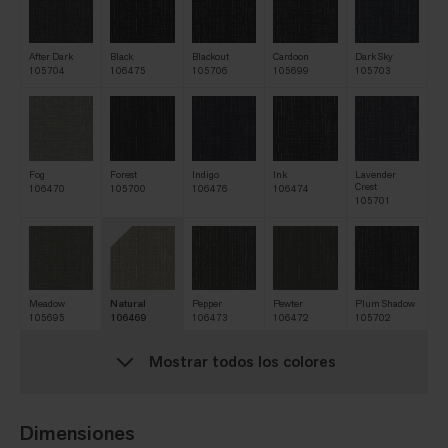
After Dark
Black
Blackout
Cardoon
Dark Sky
105704
106475
105706
105699
105703
Fog
Forest
Indigo
Ink
Lavender
Crest
106470
105700
106476
106474
105701
Meadow
Natural
Pepper
Pewter
Plum Shadow
105695
106469
106473
106472
105702
Mostrar todos los colores
Rocky Shore
Sand Dune
Smoky Ridge
Titanium
Wheat Field
Dimensiones
105698
105697
105705
106471
105696