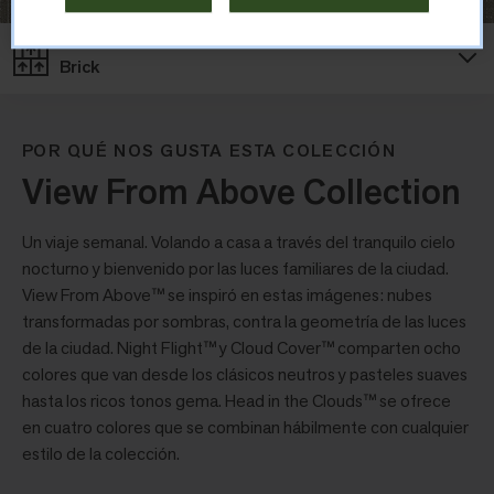
Diseño
Brick
POR QUÉ NOS GUSTA ESTA COLECCIÓN
View From Above Collection
Un viaje semanal. Volando a casa a través del tranquilo cielo
nocturno y bienvenido por las luces familiares de la ciudad.
View From Above™ se inspiró en estas imágenes: nubes
transformadas por sombras, contra la geometría de las luces
de la ciudad. Night Flight™ y Cloud Cover™ comparten ocho
colores que van desde los clásicos neutros y pasteles suaves
hasta los ricos tonos gema. Head in the Clouds™ se ofrece
en cuatro colores que se combinan hábilmente con cualquier
estilo de la colección.