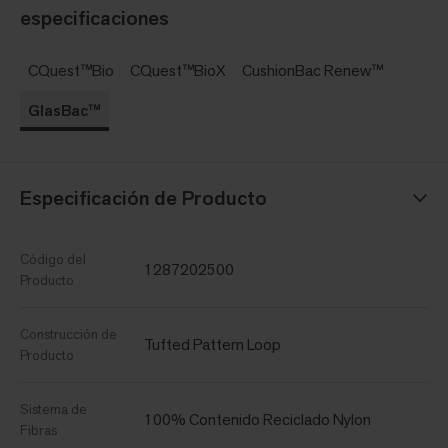
especificaciones
CQuest™Bio
CQuest™BioX
CushionBac Renew™
GlasBac™
Especificación de Producto
Código del
1287202500
Producto
Construcción de
Tufted Pattern Loop
Producto
Sistema de
100% Contenido Reciclado Nylon
Fibras