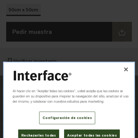
50cm x 50cm
Pedir muestra
Verificar inventario
Al hacer clic en “Aceptar todas las cookies”, usted acepta que las cookies se
guarden en su dispositivo para mejorar la navegación del sitio, analizar el uso
del mismo, y colaborar con nuestros estudios para marketing.
Configuración de cookies
Rechazarlas todas
Aceptar todas las cookies