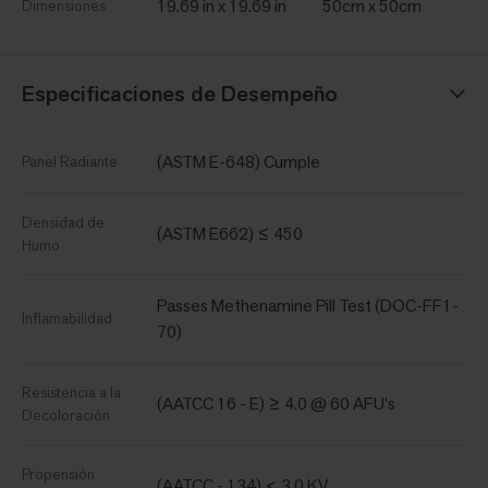
19.69 in x 19.69 in
50cm x 50cm
Dimensiones
Especificaciones de Desempeño
(ASTM E-648) Cumple
Panel Radiante
Densidad de
(ASTM E662) ≤ 450
Humo
Passes Methenamine Pill Test (DOC-FF1-
Inflamabilidad
70)
Resistencia a la
(AATCC 16 - E) ≥ 4.0 @ 60 AFU's
Decoloración
Propensión
(AATCC - 134) < 3.0 KV