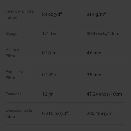
Peso de la Fibra
24 oz/yd²
814 g/m²
Tufted
1/10 in
39.4 ends/10cm
Gauge
Altura de la
0.18 in
4.6 mm
Fibra
Espesor de la
0.139 in
3.5 mm
Fibra
12 /in
47.24 ends/10cm
Puntadas
Densidad de la
6,216 oz/yd³
230,488 g/m³
Fibra