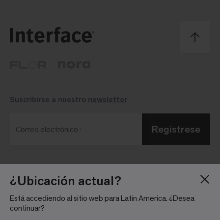
Suscribirse a nuestro
newsletter
Regístrese
Correo electrónico
Blog
Sala de Prensa
¿Ubicación actual?
Acerca de
Relaciones con
Está accediendo al sitio web para Latin America. ¿Desea
Inversionistas
Trabaja con nosotros
continuar?
Pautas para la