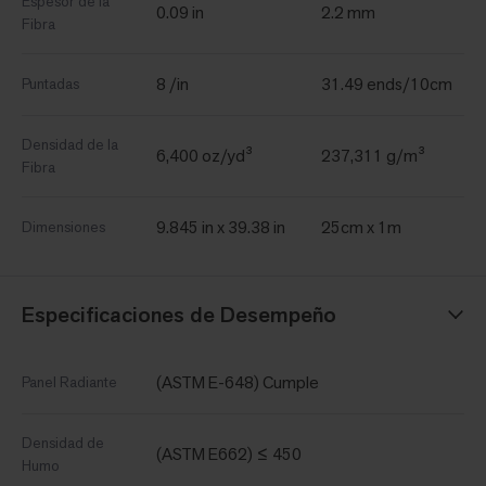
Espesor de la
0.09 in
2.2 mm
Fibra
8 /in
31.49 ends/10cm
Puntadas
Densidad de la
6,400 oz/yd³
237,311 g/m³
Fibra
9.845 in x 39.38 in
25cm x 1m
Dimensiones
Especificaciones de Desempeño
(ASTM E-648) Cumple
Panel Radiante
Densidad de
(ASTM E662) ≤ 450
Humo