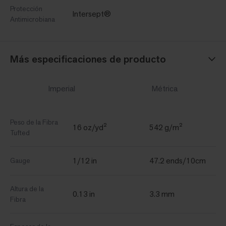
Protección
Intersept®
Antimicrobiana
Más especificaciones de producto
Imperial
Métrica
Peso de la Fibra
16 oz/yd²
542 g/m²
Tufted
1/12 in
47.2 ends/10cm
Gauge
Altura de la
0.13 in
3.3 mm
Fibra