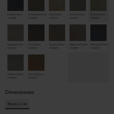
Cobalt/Colors
Driftwood/Colors
Flax/Colors
Gravel/Colors
Gull/Colors
104899
104908
104910
104903
104907
Iceberg/Colors
Iron/Colors
Laurel/Colors
Mesquite/Colors
Midnight/Colors
104901
104902
104905
104906
104900
Pewter/Colors
Prairie/Colors
104904
104909
Dimensiones
25cm x 1m