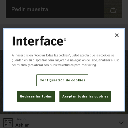
Pedir muestra
Verificar inventario
Al hacer clic en “Aceptar todas las cookies”, usted acepta que las cookies se
guarden en su dispositivo para mejorar la navegación del sitio, analizar el uso
del mismo, y colaborar con nuestros estudios para marketing.
Configuración de cookies
Rechazarlas todas
Aceptar todas las cookies
Diseño
Ashlar