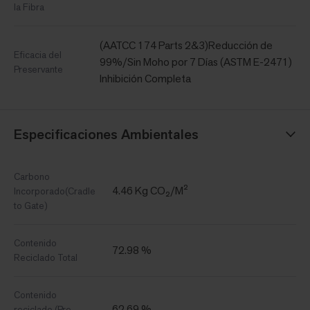
la Fibra
(AATCC 174 Parts 2&3)Reducción de
Eficacia del
99%/Sin Moho por 7 Días (ASTM E-2471)
Preservante
Inhibición Completa
Especificaciones Ambientales
Carbono
4.46 Kg CO₂/M²
Incorporado(Cradle
to Gate)
Contenido
72.98 %
Reciclado Total
Contenido
62.69 %
reciclado (Pre