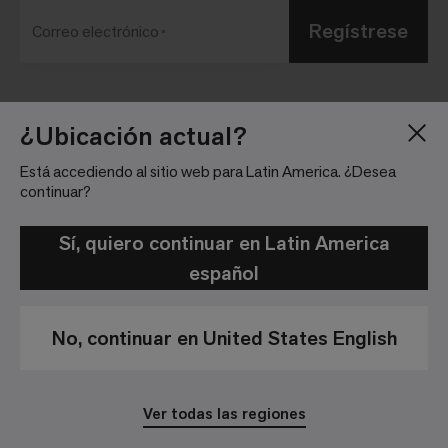
Regístrese
Correo electrónico
Blog
Sala de Prensa
¿Ubicación actual?
Acerca de
Relaciones con
Está accediendo al sitio web para Latin America. ¿Desea
Inversionistas
Trabaja con nosotros
continuar?
Pautas para la
Ubicaciones
comunidad
Sí, quiero continuar en Latin America
español
No, continuar en United States English
Política de Privacidad
Aviso Legal
Ver todas las regiones
© 2026 Interface, Inc. All rights reserved.