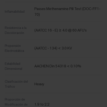
Passes Methenamine Pill Test (DOC-FF1-
Inflamabilidad
70)
Resistencia a la
(AATCC 16 - E) ≥ 4.0 @ 60 AFU's
Decoloración
Propensión
(AATCC - 134) < 3.0 KV
Electrostática
Estabilidad
AACHEN Din 54318 < 0.10%
Dimensional
Clasificación del
Heavy
Tráfico
Proporción de
1.9 to 2.2
Modificación de